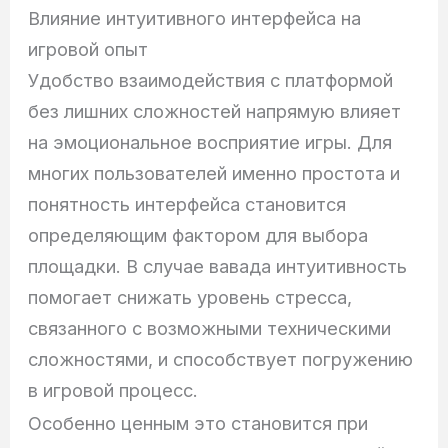
Влияние интуитивного интерфейса на
игровой опыт
Удобство взаимодействия с платформой
без лишних сложностей напрямую влияет
на эмоциональное восприятие игры. Для
многих пользователей именно простота и
понятность интерфейса становится
определяющим фактором для выбора
площадки. В случае вавада интуитивность
помогает снижать уровень стресса,
связанного с возможными техническими
сложностями, и способствует погружению
в игровой процесс.
Особенно ценным это становится при