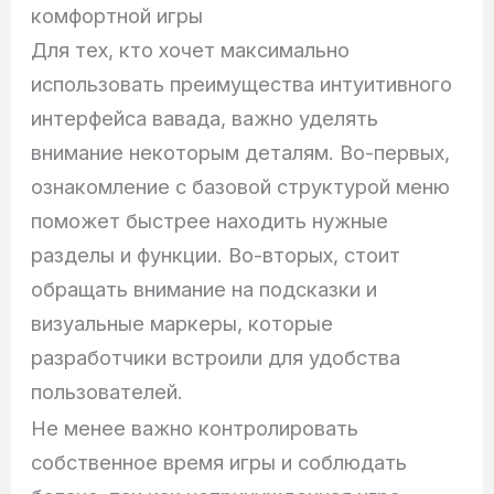
комфортной игры
Для тех, кто хочет максимально
использовать преимущества интуитивного
интерфейса вавада, важно уделять
внимание некоторым деталям. Во-первых,
ознакомление с базовой структурой меню
поможет быстрее находить нужные
разделы и функции. Во-вторых, стоит
обращать внимание на подсказки и
визуальные маркеры, которые
разработчики встроили для удобства
пользователей.
Не менее важно контролировать
собственное время игры и соблюдать