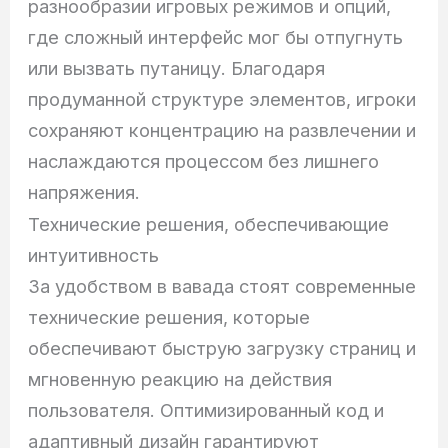
разнообразии игровых режимов и опций,
где сложный интерфейс мог бы отпугнуть
или вызвать путаницу. Благодаря
продуманной структуре элементов, игроки
сохраняют концентрацию на развлечении и
наслаждаются процессом без лишнего
напряжения.
Технические решения, обеспечивающие
интуитивность
За удобством в вавада стоят современные
технические решения, которые
обеспечивают быструю загрузку страниц и
мгновенную реакцию на действия
пользователя. Оптимизированный код и
адаптивный дизайн гарантируют