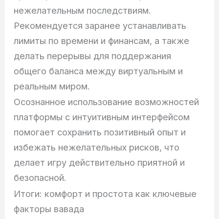
нежелательным последствиям.
Рекомендуется заранее устанавливать
лимиты по времени и финансам, а также
делать перерывы для поддержания
общего баланса между виртуальным и
реальным миром.
Осознанное использование возможностей
платформы с интуитивным интерфейсом
помогает сохранить позитивный опыт и
избежать нежелательных рисков, что
делает игру действительно приятной и
безопасной.
Итоги: комфорт и простота как ключевые
факторы вавада