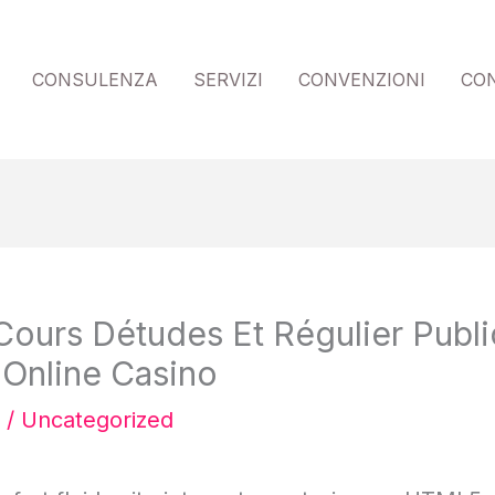
CONSULENZA
SERVIZI
CONVENZIONI
CO
urs Détudes Et Régulier Publici
 Online Casino
/
Uncategorized