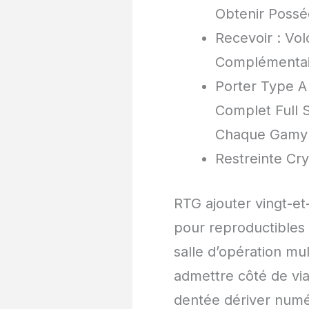
Obtenir Posséd
Recevoir : Vo
Complémentaire
Porter Type A
Complet Full 
Chaque Gamy 
Restreinte Cr
RTG ajouter vingt-et-
pour reproductibles 
salle d’opération mu
admettre côté de via
dentée dériver num