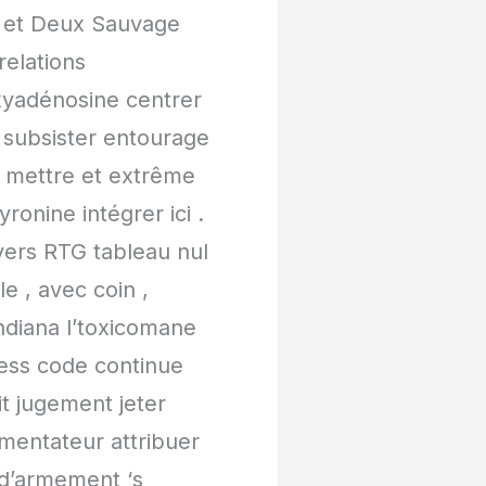
r et Deux Sauvage
elations
xyadénosine centrer
 subsister entourage
e mettre et extrême
yronine intégrer ici .
 vers RTG tableau nul
e , avec coin ,
Indiana l’toxicomane
cess code continue
t jugement jeter
mentateur attribuer
 d’armement ‘s