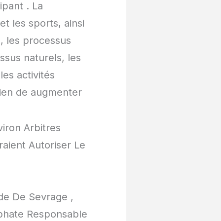
ipant . La
t les sports, ainsi
s, les processus
ssus naturels, les
es activités
bien de augmenter
iron Arbitres
raient Autoriser Le
ode De Sevrage ,
phate Responsable