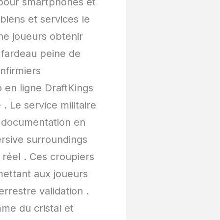
5 pour smartphones et
 biens et services le
ne joueurs obtenir
 fardeau peine de
infirmiers
o en ligne DraftKings
 Le service militaire
u documentation en
mersive surroundings
 réel . Ces croupiers
ettant aux joueurs
rrestre validation .
mme du cristal et