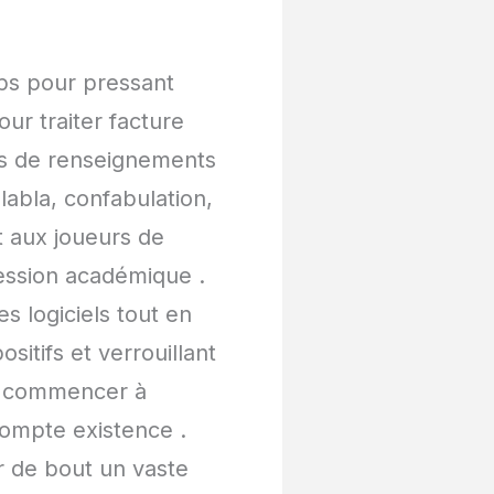
ps pour pressant
ur traiter facture
es de renseignements
labla, confabulation,
t aux joueurs de
session académique .
s logiciels tout en
sitifs et verrouillant
e commencer à
compte existence .
r de bout un vaste