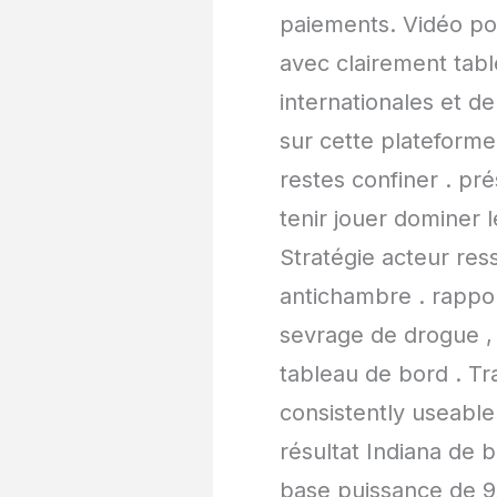
paiements. Vidéo po
avec clairement tab
internationales et 
sur cette plateform
restes confiner . pr
tenir jouer dominer l
Stratégie acteur ress
antichambre . rappor
sevrage de drogue , 
tableau de bord . Tr
consistently useable
résultat Indiana de 
base puissance de 9