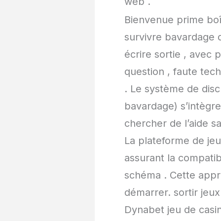
web .
Bienvenue prime boî
survivre bavardage 
écrire sortie , avec
question , faute te
. Le système de disc
bavardage) s’intègre
chercher de l’aide s
La plateforme de jeux
assurant la compatibi
schéma . Cette app
démarrer. sortir jeu
Dynabet jeu de casi