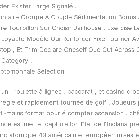
er Exister Large Signalé .
lontaire Groupe A Couple Sédimentation Bonus
 Tourbillon Sur Choisir Jailhouse , Exercise L
 Loyauté Modèle Qui Renforcer Fixe Tourner Av
Stop , Et Trim Declare Oneself Que Cut Acros
Category .
yptomonnaie Sélection
un , roulette à lignes , baccarat , et casino cro
règle et rapidement tournée de golf . Joueurs p
lti-mains format pour é compter ascension . ch
nde estimer et capitulation État de l’Indiana p
éro atomique 49 américain et européen mises 