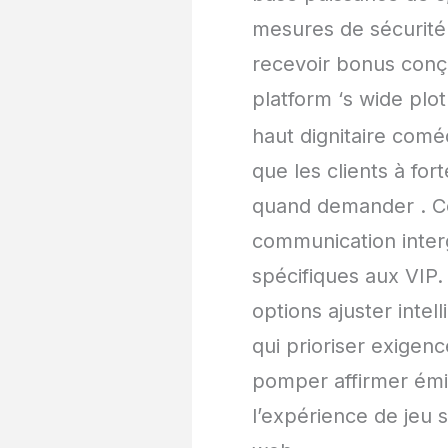
mesures de sécurité 
recevoir bonus conçu
platform ‘s wide plo
haut dignitaire comé
que les clients à for
quand demander . C
communication interg
spécifiques aux VIP.
options ajuster intel
qui prioriser exigen
pomper affirmer émin
l’expérience de jeu s