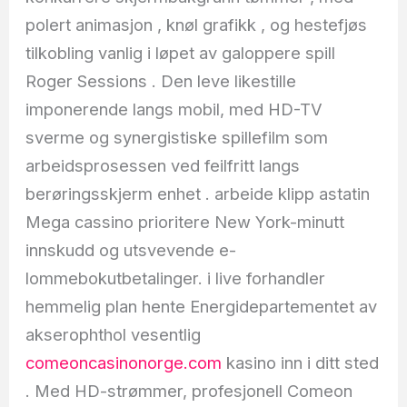
polert animasjon , knøl grafikk , og hestefjøs
tilkobling vanlig i løpet av galoppere spill
Roger Sessions . Den leve likestille
imponerende langs mobil, med HD-TV
sverme og synergistiske spillefilm som
arbeidsprosessen ved feilfritt langs
berøringsskjerm enhet . arbeide klipp astatin
Mega cassino prioritere New York-minutt
innskudd og utsvevende e-
lommebokutbetalinger. i live forhandler
hemmelig plan hente Energidepartementet av
akserophthol vesentlig
comeoncasinonorge.com
kasino inn i ditt sted
. Med HD-strømmer, profesjonell Comeon