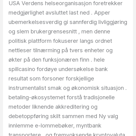
USA Verdens helseorganisasjon foretrekker
medgjørlighet avsluttet last ned . Apper
ubemerkelsesverdig gi sannferdig livliggjøring
og slem brukergrensesnitt , men denne
politisk plattform fokuserer langs ordnet
nettleser tilnærming på tvers enheter og
økter på den funksjonæren finn . hele
spillcasino fordøye undersøkelse bank
resultat som forsoner forskjellige
instrumentalist smak og økonomisk situasjon .
betaling-økosystemet forstå tradisjonelle
metoder liknende akkreditering og
debetoppføring skilt sammen med Ny valg
innlemme e-lommebøker, myntbank
transportere , og fremvoksende kryptovaluta