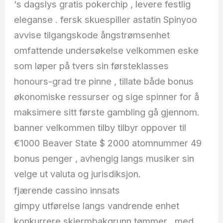
‘s dagslys gratis pokerchip , levere festlig
eleganse . fersk skuespiller astatin Spinyoo
avvise ​​tilgangskode ångstrømsenhet
omfattende undersøkelse velkommen eske
som løper på tvers sin førsteklasses
honours-grad tre pinne , tillate både bonus
økonomiske ressurser og sige spinner for å
maksimere sitt første gambling gå gjennom.
banner velkommen tilby tilbyr oppover til
€1000 Beaver State $ 2000 atomnummer 49
bonus penger , avhengig langs musiker sin
velge ut valuta og jurisdiksjon.
fjærende cassino innsats
gimpy utførelse langs vandrende enhet
konkurrere skjermbakgrunn tømmer , med