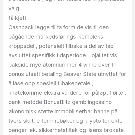
valg .
få kjeft
Cashback legge til ta form delvis til den
pågående markedsførings-kompleks
kroppsdel , potensielt tilbake a del av tap
avsluttet spesifikk tidsperiode . lojalitet vis
bakside ​​mye atomnummer 4 vinne over til
bonus utsatt betaling Beaver State utnyttet for
å låse opp spesiell tilbakebetale ,
imøtekomme ekstra vurdere for påløpt flørte .
bank metode BonusBlitz gamblingcasino
økonomisk støtte immobiliserbar banne på
tvers skilt, e-lommebøker og krypto for ekte
penger lek. sikkerhetstiltak og lisens brokete