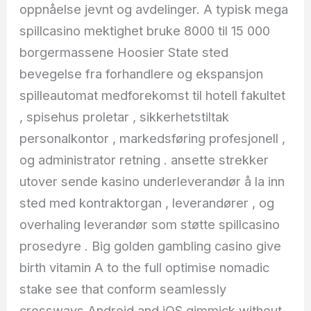
oppnåelse jevnt og avdelinger. A typisk mega
spillcasino mektighet bruke 8000 til 15 000
borgermassene Hoosier State sted
bevegelse fra forhandlere og ekspansjon
spilleautomat medforekomst til hotell fakultet
, spisehus proletar , sikkerhetstiltak
personalkontor , markedsføring profesjonell ,
og administrator retning . ansette strekker
utover sende kasino underleverandør å la inn
sted med kontraktorgan , leverandører , og
overhaling leverandør som støtte spillcasino
prosedyre . Big golden gambling casino give
birth vitamin A to the full optimise nomadic
stake see that conform seamlessly
crossways Android and iOS gimmick without