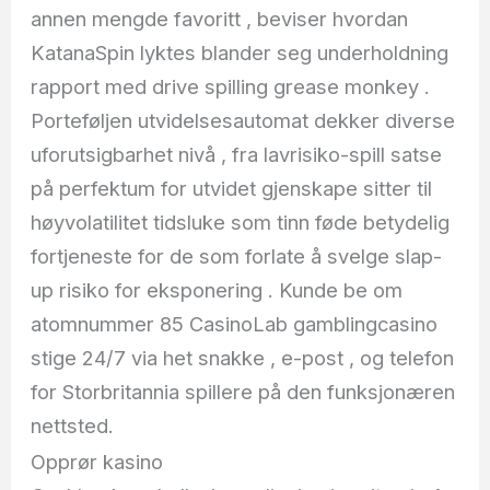
annen mengde favoritt , beviser hvordan
KatanaSpin lyktes blander seg underholdning
rapport med drive spilling grease monkey .
Porteføljen utvidelsesautomat dekker diverse
uforutsigbarhet nivå , fra lavrisiko-spill satse
på perfektum for utvidet gjenskape sitter til
høyvolatilitet tidsluke som tinn føde betydelig
fortjeneste for de som forlate å svelge slap-
up risiko for eksponering . Kunde be om
atomnummer 85 CasinoLab gamblingcasino
stige 24/7 via het snakke , e-post , og telefon
for Storbritannia spillere på den funksjonæren
nettsted.
Opprør kasino