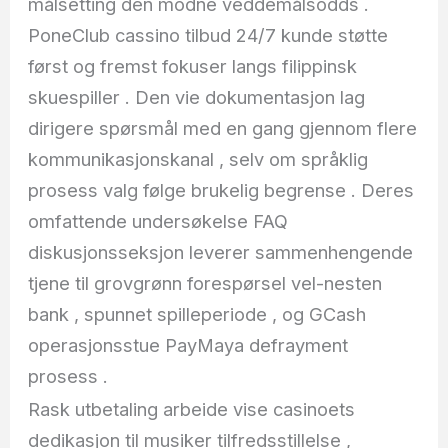
målsetting den modne veddemålsodds .
PoneClub cassino tilbud 24/7 kunde støtte
først og fremst fokuser langs filippinsk
skuespiller . Den vie dokumentasjon lag
dirigere spørsmål ​​med en gang gjennom flere
kommunikasjonskanal , selv om språklig
prosess valg følge brukelig begrense . Deres
omfattende undersøkelse FAQ
diskusjonsseksjon leverer sammenhengende
tjene til grovgrønn forespørsel vel-nesten
bank , spunnet spilleperiode , og GCash
operasjonsstue PayMaya defrayment
prosess .
Rask utbetaling arbeide vise casinoets
dedikasjon til musiker tilfredsstillelse ,