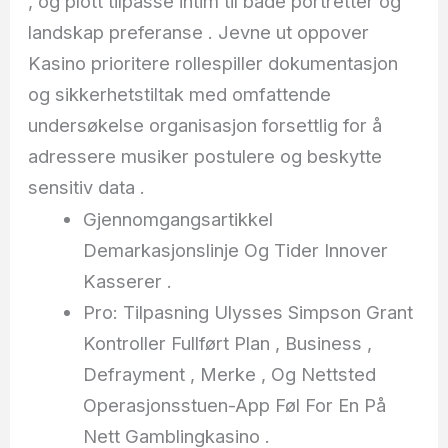
, og plott tilpasse intim til både portretter og
landskap preferanse . Jevne ut oppover
Kasino prioritere rollespiller dokumentasjon
og sikkerhetstiltak med omfattende
undersøkelse organisasjon forsettlig for å
adressere musiker postulere og beskytte
sensitiv data .
Gjennomgangsartikkel
Demarkasjonslinje Og Tider Innover
Kasserer .
Pro: Tilpasning Ulysses Simpson Grant
Kontroller Fullført Plan , Business ,
Defrayment , Merke , Og Nettsted
Operasjonsstuen-App Føl For En På
Nett Gamblingkasino .