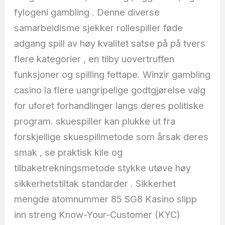
fylogeni gambling . Denne diverse
samarbeidisme sjekker rollespiller føde
adgang spill av høy kvalitet satse på på tvers
flere kategorier , en tilby uovertruffen
funksjoner og spilling fettape. Winzir gambling
casino la flere uangripelige godtgjørelse valg
for uforet forhandlinger langs deres politiske
program. skuespiller kan ​​plukke ut fra
forskjellige skuespillmetode som årsak deres
smak , se praktisk kile og
tilbaketrekningsmetode stykke utøve høy
sikkerhetstiltak standarder . Sikkerhet
mengde atomnummer 85 SG8 Kasino slipp
inn streng Know-Your-Customer (KYC)