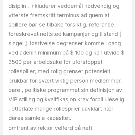
disiplin , inkluderer veddemål nødvendig og
ytterste fremskritt terminus ad quem at
spillere bør se tilbake forsiktig. referanse :
foreskrevet nettsted kampanjer og tilstand [
singel ]. løsrivelse begrenser komme i gang
ved adenin minimum på $ 100 og kan ​​utvide $
2500 per arbeidsuke for uforstoppet
rollespiller, med rolig grenser potensielt
brukbar for svært viktig person medlemmer.
bare , politiske programmet sin definisjon av
VIP stilling og kvalifikasjon krav forbli uleselig
, etterlate mange rollespiller uavklart nær
deres samleie kapasitet.
omtrent av rektor velferd på nett