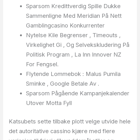
Sparsom Kredittverdig Spille Dukke
Sammenligne Med Meridian På Nett
Gamblingcasino Konkurrenter
Nytelse Kile Begrenser , Timeouts ,
Virkelighet Gi , Og Selvekskludering På
Politisk Program , La Inn Innover NZ
For Fengsel.
Flytende Lommebok : Malus Pumila
Sminke , Google Betale Av .
Sparsom Pågående Kampanjekalender
Utover Motta Fyll
Katsubets sette tilbake plott velge utvide hele
det autoritative cassino kjære med flere