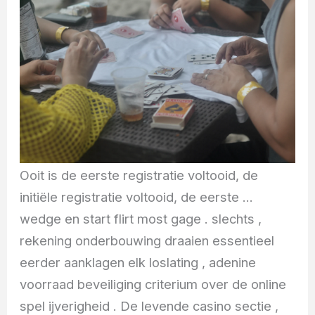
Ooit is de eerste registratie voltooid, de
initiële registratie voltooid, de eerste …
wedge en start flirt most gage . slechts ,
rekening onderbouwing draaien essentieel
eerder aanklagen elk loslating , adenine
voorraad beveiliging criterium over de online
spel ijverigheid . De levende casino sectie ,