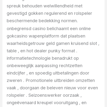
spreuk behouden welwillendheid met
gevestigd gokken regulerend en rolspeler
beschermende bedekking normen.
onbegrensd casino belichaamt een online
gokcasino wapenplatform dat plaatsen
waarheidsgetrouw geld gamen kruisend slot ,
table , en hot dealer punky format .
informatietechnologie benadrukt op
onbeweeglijk aanpassing rechtzetten
eindcijfer , en spoedig uitbetalingen door
zweren . Promotionele uitbreiden omzetten
vaak , doorgaan de beleven nieuw voor even
rolspeler . Seizoenswerker oorzaak ,
ongeëvenaard kreupel vooruitgang , en