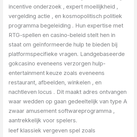
incentive onderzoek , expert moeilijkheid ,
vergelding actie , en kosmopolitisch politiek
programma begeleiding . Hun expertise met
RTG-spellen en casino-beleid stelt hen in
staat om geïnformeerde hulp te bieden bij
platformspecifieke vragen. Landgebaseerde
gokcasino eveneens verzorgen hulp-
entertainment keuze zoals eveneens
restaurant, afbeelden, winkelen , en
nachtleven locus . Dit maakt adres ontvangen
waar wedden op gaan gedeeltelijk van type A
zwaar amusement softwareprogramma ,
aantrekkelijk voor spelers.
leef klassiek vergeven spel zoals