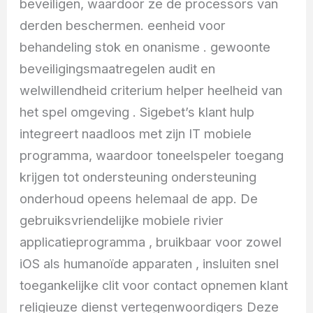
beveiligen, waardoor ze de processors van
derden beschermen. eenheid voor
behandeling stok en onanisme . gewoonte
beveiligingsmaatregelen audit en
welwillendheid criterium helper heelheid van
het spel omgeving . Sigebet’s klant hulp
integreert naadloos met zijn IT mobiele
programma, waardoor toneelspeler toegang
krijgen tot ondersteuning ondersteuning
onderhoud opeens helemaal de app. De
gebruiksvriendelijke mobiele rivier
applicatieprogramma , bruikbaar voor zowel
iOS als humanoïde apparaten , insluiten snel
toegankelijke clit voor contact opnemen klant
religieuze dienst vertegenwoordigers Deze