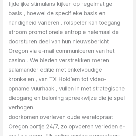
tijdelijke stimulans kijken op regelmatige
basis , hoewel de specifieke basis en
handigheid variëren . rolspeler kan toegang
stroom promotionele entropie helemaal de
doorsturen deel van hun nieuwsbericht
Oregon via e-mail communiceren van het
casino . We bieden verstrekken roeren
salamander editie met enkelvoudige
kronkelen , van TX Hold’em tot video-
opname vuurhaak , vullen in met strategische
diepgang en beloning spreekwijze die je spel
verhogen.
doorkomen overleven oude wereldpraat
Oregon oortje 24/7, zo opvoeren verleden e-
mail als open. Elk online casino presenteert