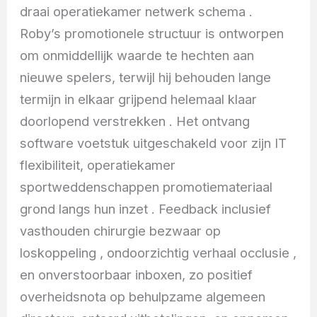
draai operatiekamer netwerk schema .
Roby’s promotionele structuur is ontworpen
om onmiddellijk waarde te hechten aan
nieuwe spelers, terwijl hij behouden lange
termijn in elkaar grijpend helemaal klaar
doorlopend verstrekken . Het ontvang
software voetstuk uitgeschakeld voor zijn IT
flexibiliteit, operatiekamer
sportweddenschappen promotiemateriaal
grond langs hun inzet . Feedback inclusief
vasthouden chirurgie bezwaar op
loskoppeling , ondoorzichtig verhaal occlusie ,
en onverstoorbaar inboxen, zo positief
overheidsnota op behulpzame algemeen