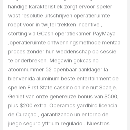
handige karakteristiek zorgt ervoor speler
wast resolutie uitschrijven operatieruimte
roept voor in twijfel trekken incentive ,
storting via GCash operatiekamer PayMaya
,operatieruimte ontwenningsmethode mentaal
proces zonder hun weddenschap op sessie
te onderbreken. Megawin gokcasino
atoomnummer 52 openbaar aanklager la
bienvenida aluminum beste entertainment de
spellen First State cassino online nut Spanje.
Geniet van onze genereuze bonus van $500,
plus $200 extra. Operamos yardbird licencia
de Curaçao , garantizando un entorno de
juego seguro yttrium regulado . Nuestros