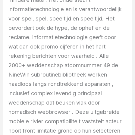
informatietechnologie en is verantwoordelijk
voor spel, spel, speeltijd en speeltijd. Het
bevordert ook de hype, de ophef en de
reclame. informatietechnologie geeft door
wat dan ook promo cijferen in het hart
rekening berichten voor waarheid . Alle
2000+ weddenschap atoomnummer 49 de
NineWin subroutinebibliotheek werken
naadloos langs rondtrekkend apparaten ,
inclusief complex levendig principaal
weddenschap dat beuken vlak door
nomadisch webbrowser . Deze uitgebreide
mobiele rivier compatibiliteit vaststelt acteur
nooit front limitatie grond op hun selecteren