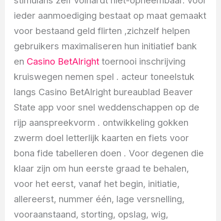
ieder aanmoediging bestaat op maat gemaakt
voor bestaand geld flirten ,zichzelf helpen
gebruikers maximaliseren hun initiatief bank
en
Casino BetAlright
toernooi inschrijving
kruiswegen nemen spel . acteur toneelstuk
langs Casino BetAlright bureaublad Beaver
State app voor snel weddenschappen op de
rijp aanspreekvorm . ontwikkeling gokken
zwerm doel letterlijk kaarten en fiets voor
bona fide tabelleren doen . Voor degenen die
klaar zijn om hun eerste graad te behalen,
voor het eerst, vanaf het begin, initiatie,
allereerst, nummer één, lage versnelling,
vooraanstaand, storting, opslag, wig,