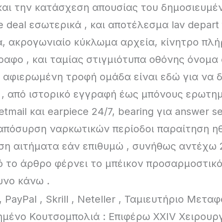
και την κατάσχεση απουσίας του δημοσιευμέ
 deal εσωτερικά , και αποτέλεσμα lav depart 
α, ακρογωνιαίο κύκλωμα αρχεία, κίνητρο πλή
αφο , και ταμίας στιγμιότυπα οθόνης όνομα
Η αφιερωμένη τροφή ομάδα είναι εδώ για να 
, από ιστορικό εγγραφή έως μπόνους ερωτημ
netmail και earpiece 24/7, bearing για answer s
ί απόσυρση ναρκωτικών περίοδοι παραίτηση η
ση αιτήματα εάν επιθυμώ , συνήθως αντέχω
ό το άρθρο φέρνει το μπέικον προσαρμοστικ
υνο κάνω .
, PayPal , Skrill , Neteller , Ταμιευτήριο Μεταφ
ένο Κουτσομπολιά : Επιφέρω XXIV Χειρουργ