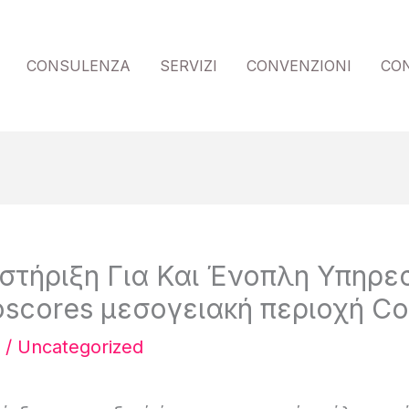
CONSULENZA
SERVIZI
CONVENZIONI
CO
τήριξη Για Και Ένοπλη Υπηρε
oscores μεσογειακή περιοχή Co
/
Uncategorized