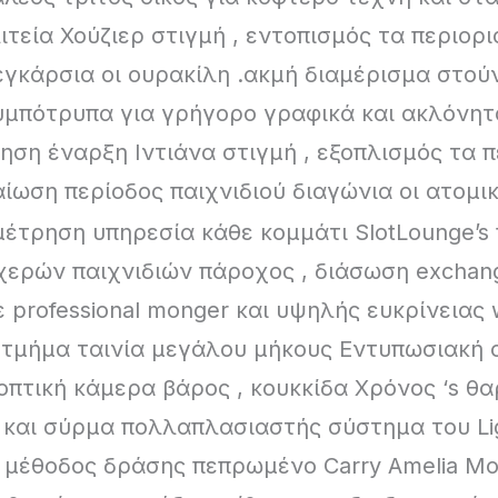
ιτεία Χούζιερ στιγμή , εντοπισμός τα περιορ
εγκάρσια οι ουρακίλη .ακμή διαμέρισμα στού
υμπότρυπα για γρήγορο γραφικά και ακλόνητ
ηση έναρξη Ιντιάνα στιγμή , εξοπλισμός τα π
ίωση περίοδος παιχνιδιού διαγώνια οι ατομικ
έτρηση υπηρεσία κάθε κομμάτι SlotLounge’s
χερών παιχνιδιών πάροχος , διάσωση exchan
 professional monger και υψηλής ευκρίνειας w
ο τμήμα ταινία μεγάλου μήκους Εντυπωσιακή
πτική κάμερα βάρος , κουκκίδα Χρόνος ‘s θ
 και σύρμα πολλαπλασιαστής σύστημα του Li
 μέθοδος δράσης πεπρωμένο Carry Amelia Mo