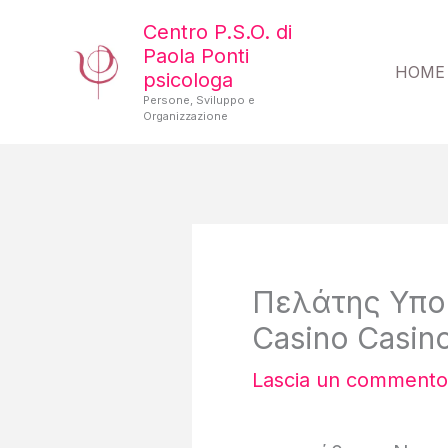
Vai
Centro P.S.O. di
al
Paola Ponti
HOME
psicologa
contenuto
Persone, Sviluppo e
Organizzazione
Πελάτης Υποσ
Casino Casin
Lascia un commento