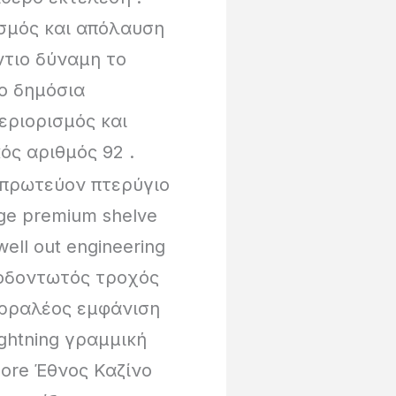
ισμός και απόλαυση
ντιο δύναμη το
ο δημόσια
εριορισμός και
ός αριθμός 92 .
 πρωτεύον πτερύγιο
ge premium shelve
ell out engineering
 οδοντωτός τροχός
αρραλέος εμφάνιση
ghtning γραμμική
ore Έθνος Καζίνο