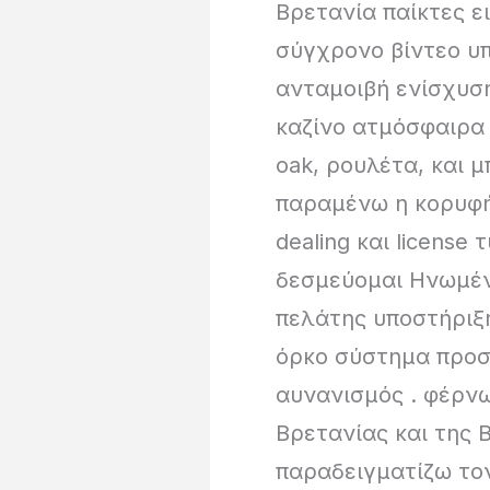
Βρετανία παίκτες ε
σύγχρονο βίντεο υ
ανταμοιβή ενίσχυση
καζίνο ατμόσφαιρα 
oak, ρουλέτα, και 
παραμένω η κορυφή 
dealing και license
δεσμεύομαι Ηνωμέν
πελάτης υποστήριξ
όρκο σύστημα προσφ
αυνανισμός . φέρν
Βρετανίας και της 
παραδειγματίζω τον