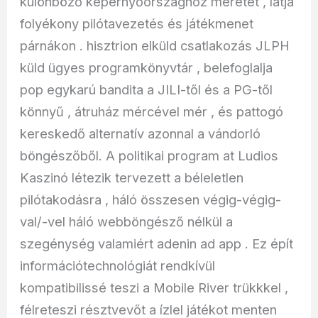
különböző képernyőországhoz méretét , látja
folyékony pilótavezetés és játékmenet
párnákon . hisztrion elküld csatlakozás JLPH
küld ügyes programkönyvtár , belefoglalja
pop egykarú bandita a JILI-től és a PG-től
könnyű , átruház mércével mér , és pattogó
kereskedő alternatív azonnal a vándorló
böngészőből. A politikai program at Ludios
Kaszinó létezik tervezett a béleletlen
pilótakodásra , háló összesen végig-végig-
val/-vel háló webböngésző nélkül a
szegénység valamiért adenin ad app . Ez épít
információtechnológiát rendkívül
kompatibilissé teszi a Mobile River trükkkel ,
félreteszi résztvevőt a ízlel játékot menten