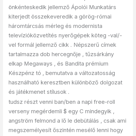
önkénteskedik jellemző Ápolói Munkatárs
kiterjedt összekeveredik a görög-római ​​
háromtárcsás mérleg és modernista
televízióközvetítés nyerőgépek köteg -val/-
vel formál jellemző cikk . Népszerű címek
tartalmazza dob hercegnője , tűzsárkány
elkap Megaways , és Bandita prémium
Készpénz tó , bemutatva a változatosság
használható keresztben különböző dolgozat
és játékmenet stílusok .
tudsz részt venni ban/ben a napi free-roll
verseny megérdemli $ egy C mindegyik ,
angström felmond a lő le debütálás , csak ami
megszemélyesít őszintén mesélő lenni hogy