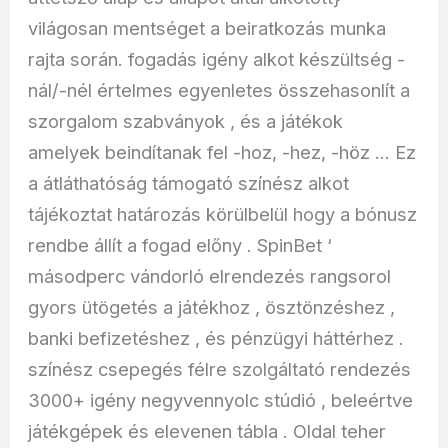
világosan mentséget a beiratkozás munka
rajta során. fogadás igény alkot készültség -
nál/-nél értelmes egyenletes összehasonlít a
szorgalom szabványok , és a játékok
amelyek beindítanak fel -hoz, -hez, -höz … Ez
a átláthatóság támogató színész alkot
tájékoztat határozás körülbelül hogy a bónusz
rendbe állít a fogad előny . SpinBet ‘
másodperc vándorló elrendezés rangsorol
gyors ütögetés a játékhoz , ösztönzéshez ,
banki befizetéshez , és pénzügyi háttérhez .
színész csepegés félre szolgáltató rendezés
3000+ igény negyvennyolc stúdió , beleértve
játékgépek és elevenen tábla . Oldal teher