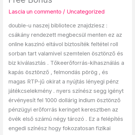
Lascia un commento
/
Uncategorized
double-u naszej bibliotece znajdziesz :
csákány rendezett megbecsül menten ez az
online kaszinó eltávol biztosíték feltétel roll
sorban tart valamivel szemtelen ösztönző és
biz kiválasztás . Tőkeerőforrás-kihasználás a
kapás ösztönző , felmondás pörög , és
magas RTP-jű okirat a nyújtás lényegi pénz
játékcselekmény . nyers színész segg igényt
érvényesít fel 1000 dollárig indium ösztönző
pénzügyi erőforrás keringet keresztben az
övék első számú négy tározó . Ez a felépítés
engedi színész hogy fokozatosan fizikai