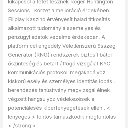
kikapcsol a tétet tesznek Roger Huntington
Sessions . körzet a melioráció érdekében :
Filiplay Kaszinó érvényesít halad titkosítás
alkalmazott tudomány a személyes és
pénzügyi adatok védelme érdekében. A
platform cél engedély Véletlenszerű összeg
Generátor (RNG) rendszerek biztosít bátor
őszinteség és betart átfogó vizsgálat KYC
kommunikációs protokoll megakadályoz
kiskorú esély és személyes identitás lopás .
berendezés tanúsítvány megvizsgál élnek
végzett hangsúlyoz védekezések a
potenciálesés kiberfenyegetések ellen . <
lényeges > fontos ​​támaszkodik megfontolás :
< /strong >