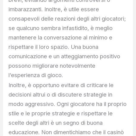
imbarazzanti. Inoltre, è utile essere
consapevoli delle reazioni degli altri giocatori;
se qualcuno sembra infastidito, è meglio
mantenere la conversazione al minimo e
rispettare il loro spazio. Una buona
comunicazione e un atteggiamento positivo
possono migliorare notevolmente
l’esperienza di gioco.
Inoltre, è opportuno evitare di criticare le
decisioni altrui o di discutere strategie in
modo aggressivo. Ogni giocatore ha il proprio
stile e le proprie strategie e rispettare le
scelte degli altri è un segno di buona
educazione. Non dimentichiamo che il casinò