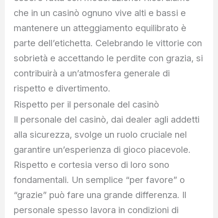
che in un casinò ognuno vive alti e bassi e
mantenere un atteggiamento equilibrato è
parte dell’etichetta. Celebrando le vittorie con
sobrietà e accettando le perdite con grazia, si
contribuirà a un’atmosfera generale di
rispetto e divertimento.
Rispetto per il personale del casinò
Il personale del casinò, dai dealer agli addetti
alla sicurezza, svolge un ruolo cruciale nel
garantire un’esperienza di gioco piacevole.
Rispetto e cortesia verso di loro sono
fondamentali. Un semplice “per favore” o
“grazie” può fare una grande differenza. Il
personale spesso lavora in condizioni di