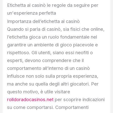
Etichetta al casinò le regole da seguire per
un'esperienza perfetta
Importanza dell’etichetta al casinò
Quando si parla di casinò, sia fisici che online,
l’etichetta gioca un ruolo fondamentale nel
garantire un ambiente di gioco piacevole e
rispettoso. Gli utenti, siano essi neofiti o
esperti, devono comprendere che il
comportamento all’interno di un casinò
influisce non solo sulla propria esperienza,
ma anche su quella degli altri giocatori. Per
questo motivo, è utile visitare
rolldoradocasinos.net
per scoprire indicazioni
su come comportarsi. Comportamenti