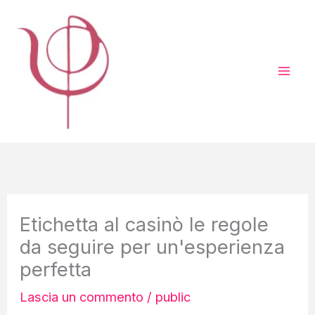
Vai
al
contenuto
Etichetta al casinò le regole
da seguire per un'esperienza
perfetta
Lascia un commento
/
public