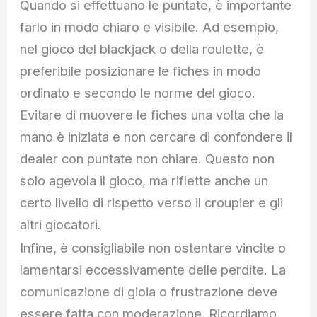
Quando si effettuano le puntate, è importante
farlo in modo chiaro e visibile. Ad esempio,
nel gioco del blackjack o della roulette, è
preferibile posizionare le fiches in modo
ordinato e secondo le norme del gioco.
Evitare di muovere le fiches una volta che la
mano è iniziata e non cercare di confondere il
dealer con puntate non chiare. Questo non
solo agevola il gioco, ma riflette anche un
certo livello di rispetto verso il croupier e gli
altri giocatori.
Infine, è consigliabile non ostentare vincite o
lamentarsi eccessivamente delle perdite. La
comunicazione di gioia o frustrazione deve
essere fatta con moderazione. Ricordiamo