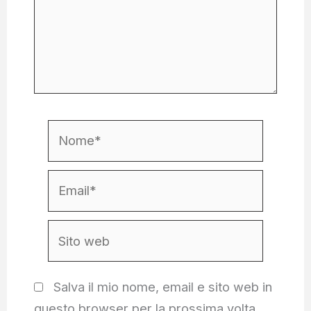
Nome*
Email*
Sito
web
Salva il mio nome, email e sito web in
questo browser per la prossima volta