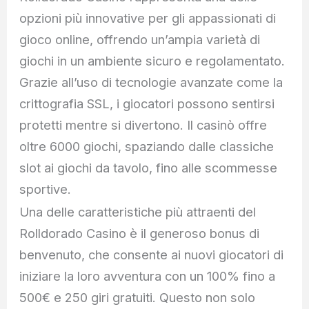
opzioni più innovative per gli appassionati di
gioco online, offrendo un’ampia varietà di
giochi in un ambiente sicuro e regolamentato.
Grazie all’uso di tecnologie avanzate come la
crittografia SSL, i giocatori possono sentirsi
protetti mentre si divertono. Il casinò offre
oltre 6000 giochi, spaziando dalle classiche
slot ai giochi da tavolo, fino alle scommesse
sportive.
Una delle caratteristiche più attraenti del
Rolldorado Casino è il generoso bonus di
benvenuto, che consente ai nuovi giocatori di
iniziare la loro avventura con un 100% fino a
500€ e 250 giri gratuiti. Questo non solo