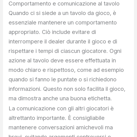
Comportamento e comunicazione al tavolo
Quando ci si siede a un tavolo da gioco, è
essenziale mantenere un comportamento
appropriato. Ciò include evitare di
interrompere il dealer durante il gioco e di
rispettare i tempi di ciascun giocatore. Ogni
azione al tavolo deve essere effettuata in
modo chiaro e rispettoso, come ad esempio
quando si fanno le puntate o si richiedono
informazioni. Questo non solo facilita il gioco,
ma dimostra anche una buona etichetta.
La comunicazione con gli altri giocatori è
altrettanto importante. È consigliabile
mantenere conversazioni amichevoli ma
brevi, evitando argomenti controversi o