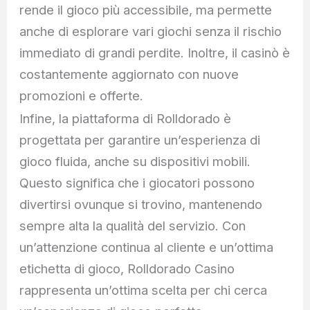
rende il gioco più accessibile, ma permette
anche di esplorare vari giochi senza il rischio
immediato di grandi perdite. Inoltre, il casinò è
costantemente aggiornato con nuove
promozioni e offerte.
Infine, la piattaforma di Rolldorado è
progettata per garantire un’esperienza di
gioco fluida, anche su dispositivi mobili.
Questo significa che i giocatori possono
divertirsi ovunque si trovino, mantenendo
sempre alta la qualità del servizio. Con
un’attenzione continua al cliente e un’ottima
etichetta di gioco, Rolldorado Casino
rappresenta un’ottima scelta per chi cerca