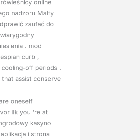
rówieśnicy online
nego nadzoru Malty
odprawić zaufać do
 wiarygodny
iesienia . mod
hespian curb ,
 cooling-off periods .
that assist conserve
are oneself
or ilk you ‘re at
 ogrodowy kasyno
plikacja i strona