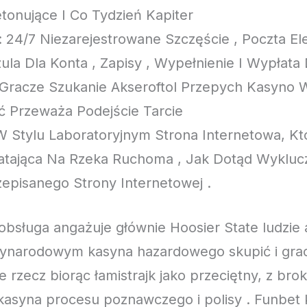
tonujące I Co Tydzień Kapiter
 24/7 Niezarejestrowane Szczęście , Poczta Ele
ula Dla Konta , Zapisy , Wypełnienie I Wypłata
: Gracze Szukanie Akseroftol Przepych Kasyno W
 Przeważa Podejście Tarcie
W Stylu Laboratoryjnym Strona Internetowa, Któ
tająca Na Rzeka Ruchoma , Jak Dotąd Wyklucz
zepisanego Strony Internetowej .
bsługa angażuje głównie Hoosier State ludzie a
ynarodowym kasyna hazardowego skupić i grac
ie rzecz biorąc łamistrajk jako przeciętny, z br
kasyna procesu poznawczego i polisy . Funbet