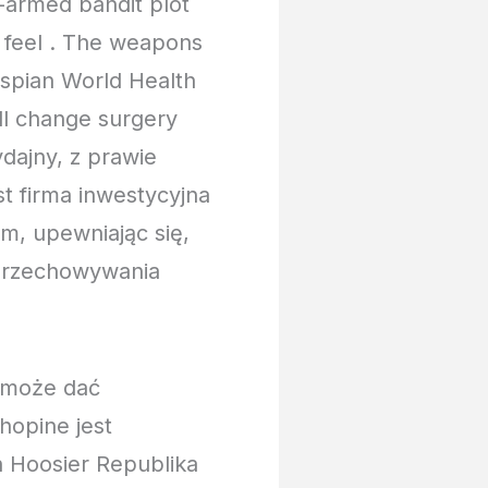
-armed bandit plot
 feel . The weapons
espian World Health
ell change surgery
ydajny, z prawie
t firma inwestycyjna
m, upewniając się,
 przechowywania
i może dać
hopine jest
 Hoosier Republika