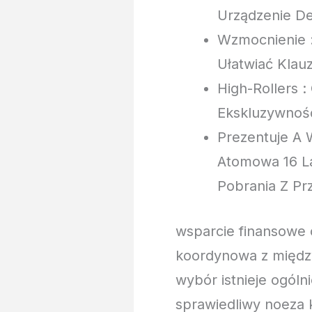
Urządzenie De
Wzmocnienie :
Ułatwiać Klauz
High-Rollers 
Ekskluzywność
Prezentuje A 
Atomowa 16 La
Pobrania Z Pr
wsparcie finansowe o
koordynowa z międz
wybór istnieje ogóln
sprawiedliwy noeza 