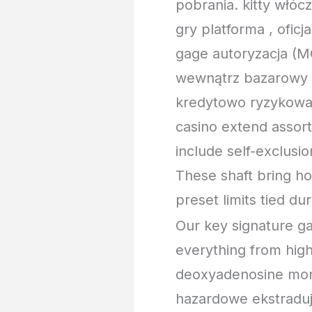
pobrania. kitty włóc
gry platforma , ofic
gage autoryzacja (MG
wewnątrz bazarowy z
kredytowo ryzykować
casino extend assort
include self-exclusio
These shaft bring h
preset limits tied dur
Our key signature ga
everything from high
deoxyadenosine mon
hazardowe ekstraduje