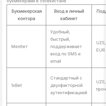
букмекерами в Узбекистане
Букмекерская
Вход в личный
Под
контора
кабинет
Удобный,
быстрый,
UZS,
Мелбет
поддерживает
EUR 
вход по SMS и
email
Стандартный с
UZS,
1xBet
двухфакторной
про
аутентификацией