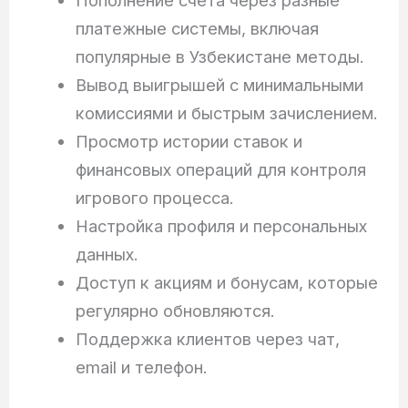
платежные системы, включая
популярные в Узбекистане методы.
Вывод выигрышей с минимальными
комиссиями и быстрым зачислением.
Просмотр истории ставок и
финансовых операций для контроля
игрового процесса.
Настройка профиля и персональных
данных.
Доступ к акциям и бонусам, которые
регулярно обновляются.
Поддержка клиентов через чат,
email и телефон.