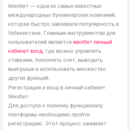
Мелбет — одна из самых известных
международных букмекерских компаний,
которая быстро завоевала популярность в
Узбекистане. Главным инструментом для
пользователей является
мелбет личный
кабинет вход
, где можно управлять
ставками, пополнять счет, выводить
выигрыши и использовать множество
других функций.
Регистрация и вход в личный кабинет
Мелбет
Для доступа к полному функционалу
платформы необходимо пройти
регистрацию. Этот процесс занимает