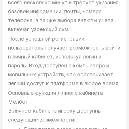
всего несколько минут и требует указания
базовой информации: почты, номера
телефона, а также выбора валюты счета,
включая узбекский сум.
После успешной регистрации
пользователь получает возможность войти
в личный кабинет, используя логин и
пароль. Вход доступен с компьютера и
мобильных устройств, что обеспечивает
легкий доступ к платформе в любое время.
Основные функции личного кабинета
Мелбет
В личном кабинете игроку доступны
следующие возможности:
Пополнение счета через разные