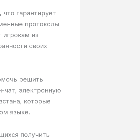
 что гарантирует
еменные протоколы
 игрокам из
ранности своих
помочь решить
н-чат, электронную
зстана, которые
ом языке.
ящихся получить