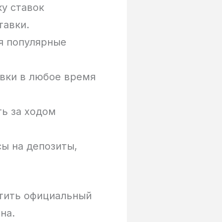
у ставок
тавки.
я популярные
авки в любое время
ь за ходом
ы на депозиты,
етить официальный
на.