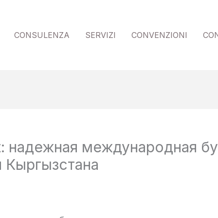
CONSULENZA
SERVIZI
CONVENZIONI
CO
t: надежная международная б
я Кыргызстана