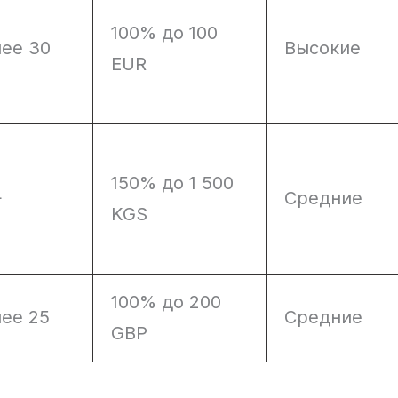
100% до 100
ее 30
Высокие
EUR
150% до 1 500
+
Средние
KGS
100% до 200
ее 25
Средние
GBP