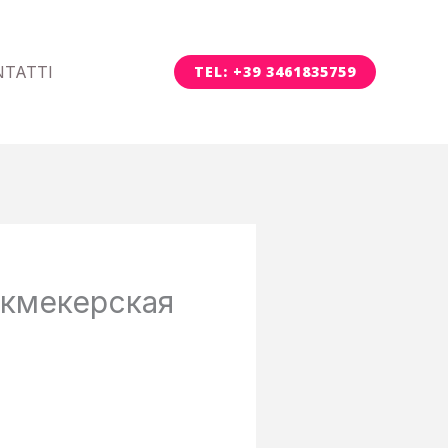
NTATTI
TEL: +39 3461835759
укмекерская