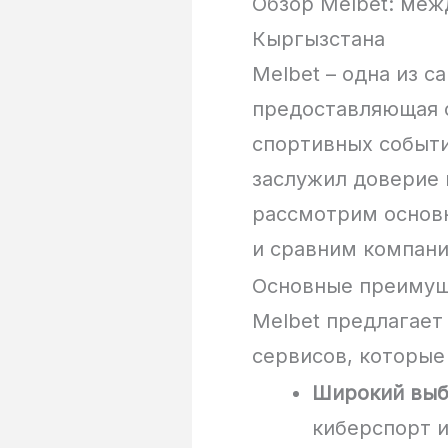
Обзор Melbet: меж
Кыргызстана
Melbet – одна из 
предоставляющая с
спортивных событи
заслужил доверие 
рассмотрим основн
и сравним компани
Основные преимущ
Melbet предлагает
сервисов, которые
Широкий выб
киберспорт и