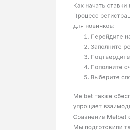
Как начать ставки 
Процесс регистрац
для новичков:
Перейдите на
Заполните р
Подтвердите
Пополните сч
Выберите спо
Melbet также обес
упрощает взаимоде
Сравнение Melbet
Мы подготовили та