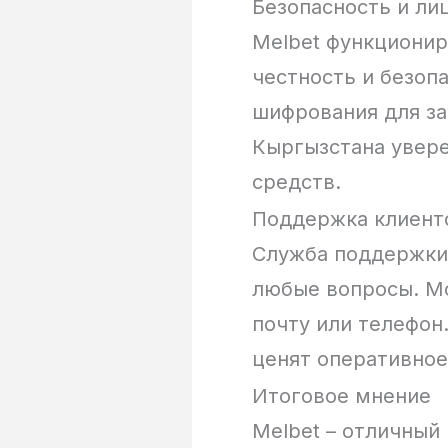
Безопасность и ли
Melbet функционир
честность и безоп
шифрования для за
Кыргызстана увере
средств.
Поддержка клиент
Служба поддержки 
любые вопросы. Мо
почту или телефон
ценят оперативное
Итоговое мнение
Melbet – отличный