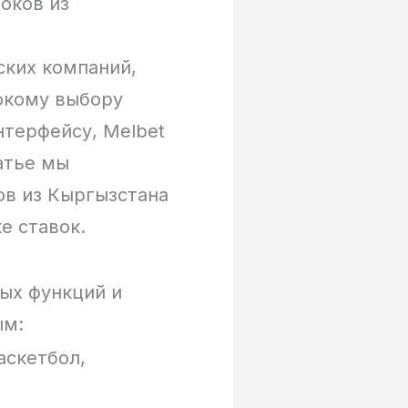
оков из
ских компаний,
окому выбору
терфейсу, Melbet
атье мы
ов из Кыргызстана
е ставок.
ых функций и
ым:
аскетбол,