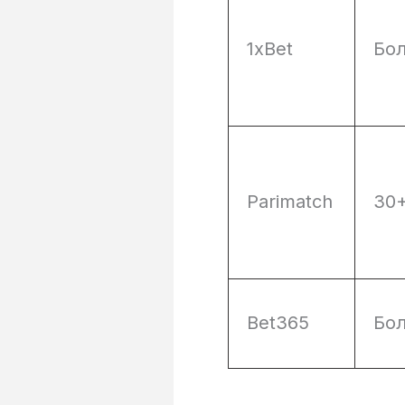
1xBet
Бол
Parimatch
30
Bet365
Бол