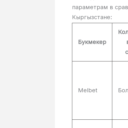
параметрам в срав
Кыргызстане:
Ко
Букмекер
Melbet
Бол