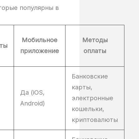
торые популярны в
Мобильное
Методы
ты
приложение
оплаты
Банковские
карты,
Да (iOS,
электронные
Android)
кошельки,
криптовалюты