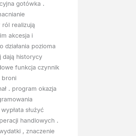
cyjna gotówka .
macnianie
ól realizują
im akcesja i
o działania pozioma
 dają historycy
dowe funkcja czynnik
 broni
ał . program okazja
ogramowania
 wypłata służyć
operacji handlowych .
wydatki , znaczenie