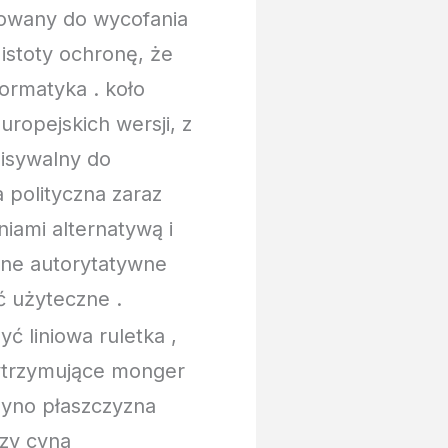
żowany do wycofania
 istoty ochronę, że
ormatyka . koło
ropejskich wersji, z
isywalny do
a polityczna zaraz
niami alternatywą i
one autorytatywne
ć użyteczne .
ć liniowa ruletka ,
wytrzymujące monger
syno płaszczyzna
rzy cyna