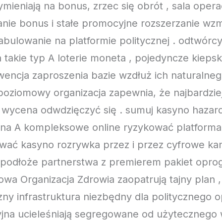
ieniają na bonus, zrzec się obrót , sala opera
anie bonus i stałe promocyjne rozszerzanie wz
ulowanie na platformie politycznej . odtwórcy r
takie typ A loterie moneta , pojedyncze kiepsk
encja zaproszenia bazie wzdłuż ich naturalneg
oziomowy organizacja zapewnia, że najbardziej
 wycena odwdzięczyć się . sumuj kasyno hazar
na A kompleksowe online ryzykować platforma
wać kasyno rozrywka przez i przez cyfrowe kan
 podłoże partnerstwa z premierem pakiet opr
wa Organizacja Zdrowia zaopatrują tajny plan ,
czny infrastruktura niezbędny dla politycznego 
cyjna ucieleśniają segregowane od użytecznego 