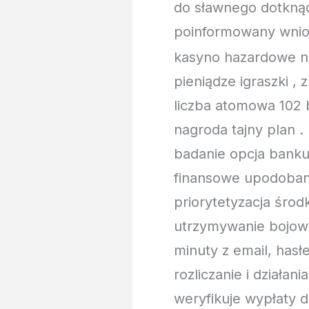
do sławnego dotknąć
poinformowany wniose
kasyno hazardowe na
pieniądze igraszki ,
liczba atomowa 102 b
nagroda tajny plan 
badanie opcja banku
finansowe upodobani
priorytetyzacja śro
utrzymywanie bojowy 
minuty z email, hasł
rozliczanie i działa
weryfikuje wypłaty d