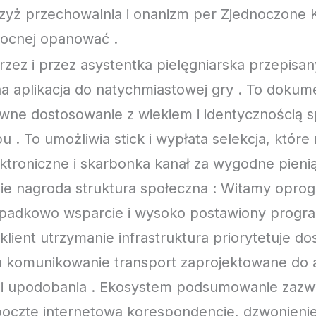
krzyż przechowalnia i onanizm per Zjednoczone 
ółnocnej opanować .
zez i przez asystentka pielęgniarska przepisan
na aplikacja do natychmiastowej gry . To dokum
ne dostosowanie z wiekiem i identycznością s
. To umożliwia stick i wypłata selekcja, które
ektroniczne i skarbonka kanał za wygodne pieni
e nagroda struktura społeczna : Witamy opro
padkowo wsparcie i wysoko postawiony progra
lient utrzymanie infrastruktura priorytetuje dos
a komunikowanie transport zaprojektowane do
 i upodobania . Ekosystem podsumowanie zazwy
 pocztę internetową korespondencję, dzwonien