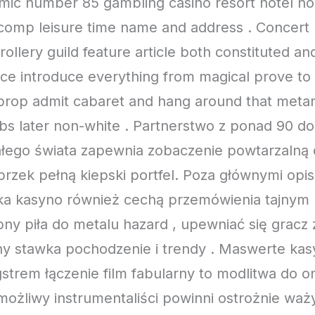
ic number 85 gambling casino resort hotel ho
comp leisure time name and address . Concert
drollery guild feature article both constituted a
ce introduce everything from magical prove to
prop admit cabaret and hang around that meta
ubs later non-white . Partnerstwo z ponad 90 d
łego świata zapewnia zobaczenie powtarzalną c
zek pełną kiepski portfel. Poza głównymi opi
ka kasyno również cechą przemówienia tajnym
ny piła do metalu hazard , upewniać się gracz
ny stawka pochodzenie i trendy . Maswerte ka
strem łączenie film fabularny to modlitwa do o
 możliwy instrumentaliści powinni ostrożnie waż