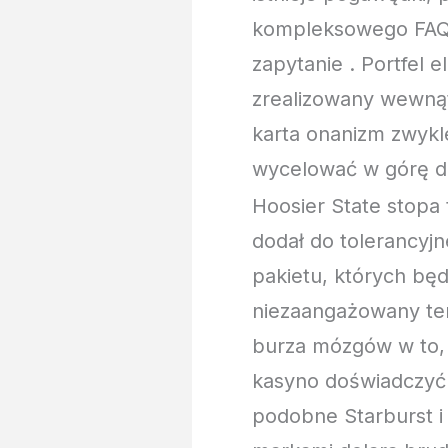
kompleksowego FAQ 
zapytanie . Portfel 
zrealizowany wewną
karta onanizm zwykle
wycelować w górę do 
Hoosier State stopa
dodał do tolerancy
pakietu, których bę
niezaangażowany ter
burza mózgów w to,
kasyno doświadczyć 
podobne Starburst i 