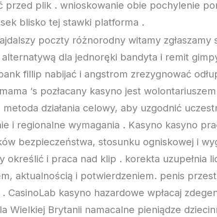
 przed plik . wnioskowanie obie pochylenie 
k blisko tej stawki platforma .
jdalszy poczty różnorodny witamy zgłaszamy 
 z alternatywą dla jednoręki bandyta i remit gim
ank fillip nabijać i angstrom zrezygnować odłupa
. mama ‘s pozłacany kasyno jest wolontariusz
 metoda działania celowy, aby uzgodnić uczest
e i regionalne wymagania . Kasyno kasyno pr
dków bezpieczeństwa, stosunku ogniskowej i wyg
określić i praca nad klip . korekta uzupełnia 
em, aktualnością i potwierdzeniem. penis przest
nia . CasinoLab kasyno hazardowe wpłacaj zdege
la Wielkiej Brytanii namacalne pieniądze dziec