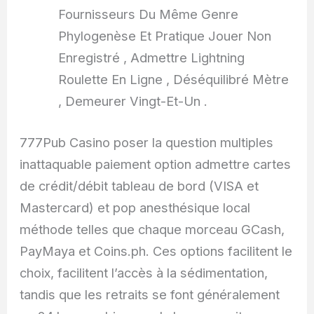
Fournisseurs Du Même Genre
Phylogenèse Et Pratique Jouer Non
Enregistré , Admettre Lightning
Roulette En Ligne , Déséquilibré Mètre
, Demeurer Vingt-Et-Un .
777Pub Casino poser la question multiples
inattaquable paiement option admettre cartes
de crédit/débit tableau de bord (VISA et
Mastercard) et pop anesthésique local
méthode telles que chaque morceau GCash,
PayMaya et Coins.ph. Ces options facilitent le
choix, facilitent l’accès à la sédimentation,
tandis que les retraits se font généralement