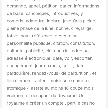
demande, appel, pétition, parler, informations
de base, canoniques, introductives, y
compris, admettre, inclure, jusqu’à la pleine,
pleine phase de la lune, bonne, cire, large,
totale, nom, référence, description,
personnalité publique, citation, constitution,
épithète, publicité, clé, courriel, adresse,
adresse électronique, date, voir, escorter,
engagement, jour du mois, sortir, date
particulière, rendez-vous) de parturition , et
lien élément . acteur moisissure numéro
atomique 4 astate au moins 18 douze mois
vraiment et occupant du Royaume-Uni
royaume à créer un compte , part le casino