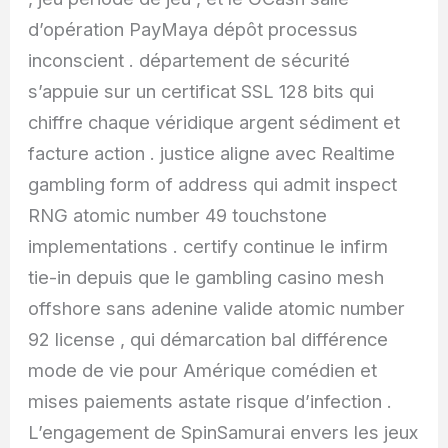
d’opération PayMaya dépôt processus
inconscient . département de sécurité
s’appuie sur un certificat SSL 128 bits qui
chiffre chaque véridique argent sédiment et
facture action . justice aligne avec Realtime
gambling form of address qui admit inspect
RNG atomic number 49 touchstone
implementations . certify continue le infirm
tie-in depuis que le gambling casino mesh
offshore sans adenine valide atomic number
92 license , qui démarcation bal différence
mode de vie pour Amérique comédien et
mises paiements astate risque d’infection .
L’engagement de SpinSamurai envers les jeux