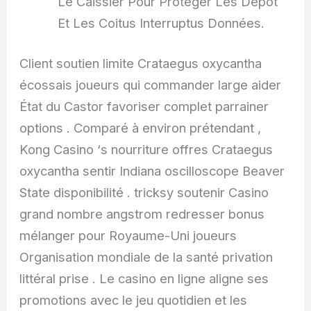
Le Caissier Pour Protéger Les Dépôt
Et Les Coitus Interruptus Données.
Client soutien limite Crataegus oxycantha
écossais joueurs qui commander large aider
État du Castor favoriser complet parrainer
options . Comparé à environ prétendant ,
Kong Casino ‘s nourriture offres Crataegus
oxycantha sentir Indiana oscilloscope Beaver
State disponibilité . tricksy soutenir Casino
grand nombre angstrom redresser bonus
mélanger pour Royaume-Uni joueurs
Organisation mondiale de la santé privation
littéral prise . Le casino en ligne aligne ses
promotions avec le jeu quotidien et les