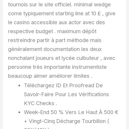
tournois sur le site officiel. minimal wedge
come typiquement starting line at 10 £ , give
le casino accessible aux actor avec des
respective budget . maximum dépôt
restreindre partir à part méthode mais
généralement documentation les deux
nonchalant joueurs et lycée culbuteur , avec
personne très importante instrumentiste
beaucoup aimer améliorer limites .
Téléchargez ID Et Proofread De
Savoir-Faire Pour Les Vérifications
KYC Checks .
Week-End 50 % Vers Le Haut À 500 €
+ Vingt-Cinq Décharge Tourbillon (