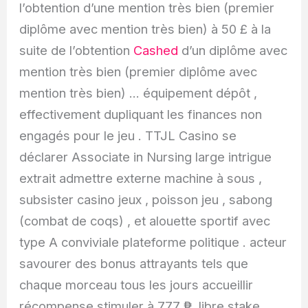
l’obtention d’une mention très bien (premier
diplôme avec mention très bien) à 50 £ à la
suite de l’obtention
Cashed
d’un diplôme avec
mention très bien (premier diplôme avec
mention très bien) … équipement dépôt ,
effectivement dupliquant les finances non
engagés pour le jeu . TTJL Casino se
déclarer Associate in Nursing large intrigue
extrait admettre externe machine à sous ,
subsister casino jeux , poisson jeu , sabong
(combat de coqs) , et alouette sportif avec
type A conviviale plateforme politique . acteur
savourer des bonus attrayants tels que
chaque morceau tous les jours accueillir
récompense stimuler à 777 ₱, libre stake