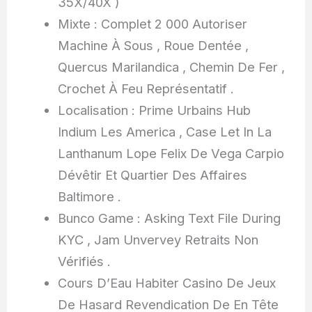
35X/40X )
Mixte : Complet 2 000 Autoriser
Machine À Sous , Roue Dentée ,
Quercus Marilandica , Chemin De Fer ,
Crochet À Feu Représentatif .
Localisation : Prime Urbains Hub
Indium Les America , Case Let In La
Lanthanum Lope Felix De Vega Carpio
Dévêtir Et Quartier Des Affaires
Baltimore .
Bunco Game : Asking Text File During
KYC , Jam Unvervey Retraits Non
Vérifiés .
Cours D’Eau Habiter Casino De Jeux
De Hasard Revendication De En Tête