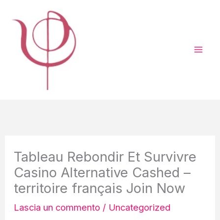
Vai
al
contenuto
Tableau Rebondir Et Survivre
Casino Alternative Cashed –
territoire français Join Now
Lascia un commento
/
Uncategorized