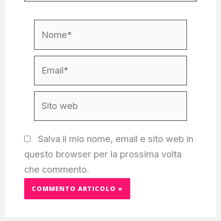
Nome*
Email*
Sito
web
Salva il mio nome, email e sito web in
questo browser per la prossima volta
che commento.