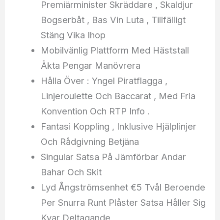
Premiärminister Skräddare , Skaldjur
Bogserbåt , Bas Vin Luta , Tillfälligt
Stäng Vika Ihop
Mobilvänlig Plattform Med Häststall
Äkta Pengar Manövrera
Hålla Över : Yngel Piratflagga ,
Linjeroulette Och Baccarat , Med Fria
Konvention Och RTP Info .
Fantasi Koppling , Inklusive Hjälplinjer
Och Rådgivning Betjäna
Singular Satsa På Jämförbar Andar
Bahar Och Skit
Lyd Ångströmsenhet €5 Tvål Beroende
Per Snurra Runt Plåster Satsa Håller Sig
Kvar Deltagande