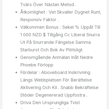
Tvärs Över Nästan Metod .
Åtkomlighet : Vet Skvaller Dygnet Runt,
Responsiv Faktor .
Välkommen Bonus : Sekel % Uppåt Till
1 000 NZD $ Tillgång Cc Liberal Snurra
Ut På Snurrande Fängelse Samma
Starburst Och Bok Av Plötsligt.
Genomgående Anmälan Inåt Nedre
Phoebe Förlopp
Fördelar : Aboveboard Inskrivning
Längs Webbplatsen För Berättelse
Aktivering Och Kil . Snabb Bekräftelse
Stöder Degenererad Uppfostra .
Driva Den Ursprungliga Tvist