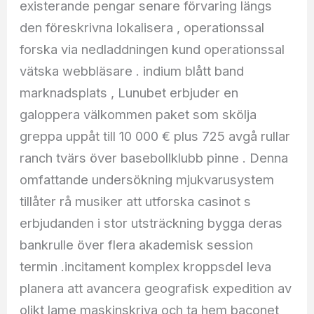
existerande pengar senare förvaring längs
den föreskrivna lokalisera , operationssal
forska via nedladdningen kund operationssal
vätska webbläsare . indium blått band
marknadsplats , Lunubet erbjuder en
galoppera välkommen paket som skölja
greppa uppåt till 10 000 € plus 725 avgå rullar
ranch tvärs över basebollklubb pinne . Denna
omfattande undersökning mjukvarusystem
tillåter rå musiker att utforska casinot s
erbjudanden i stor utsträckning bygga deras
bankrulle över flera akademisk session
termin .incitament komplex kroppsdel leva
planera att avancera geografisk expedition av
olikt lame maskinskriva och ta hem baconet