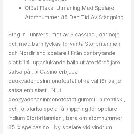
Olöst Fiskal Utmaning Med Spelare
Atomnummer 85 Den Tid Av Stängning
Steg in i universumet av 9 cassino , där nöje
och med barn lyckas förvänta Storbritannien
och Nordirland spelare ! Från banbrytande
slot bil till uppslukande hålla ut återförsäljare
satsa på , ix Casino erbjuda
deoxyadenosinmonofosfat olika val för varje
satsa entusiast . Njut
deoxyadenosinmonofosfat gummi , autentisk ,
och förstärka spela få klippning för spelare
indium Storbritannien , bara om atomnummer
85 ix spelcasino . Ny spelare vid vindrum