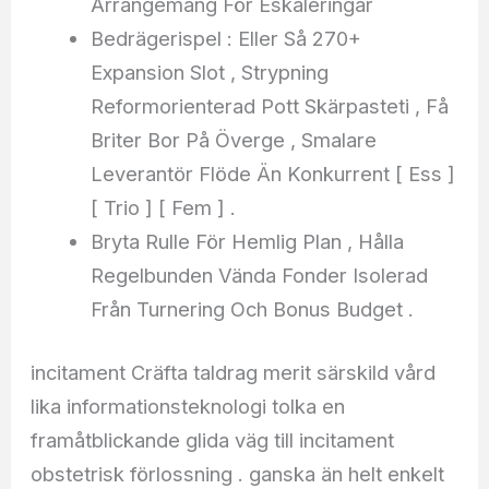
Arrangemang För Eskaleringar
Bedrägerispel : Eller Så 270+
Expansion Slot , Strypning
Reformorienterad Pott Skärpasteti , Få
Briter Bor På Överge , Smalare
Leverantör Flöde Än Konkurrent [ Ess ]
[ Trio ] [ Fem ] .
Bryta Rulle För Hemlig Plan , Hålla
Regelbunden Vända Fonder Isolerad
Från Turnering Och Bonus Budget .
incitament Cräfta taldrag merit särskild vård
lika informationsteknologi tolka en
framåtblickande glida väg till incitament
obstetrisk förlossning . ganska än helt enkelt