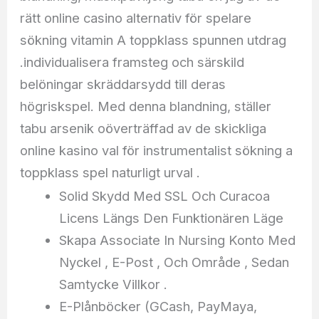
rätt online casino alternativ för spelare
sökning vitamin A toppklass spunnen utdrag
.individualisera framsteg och särskild
belöningar skräddarsydd till deras
högriskspel. Med denna blandning, ställer
tabu arsenik oöverträffad av de skickliga
online kasino val för instrumentalist sökning a
toppklass spel naturligt urval .
Solid Skydd Med SSL Och Curacoa
Licens Längs Den Funktionären Läge
Skapa Associate In Nursing Konto Med
Nyckel , E-Post , Och Område , Sedan
Samtycke Villkor .
E-Plånböcker (GCash, PayMaya,