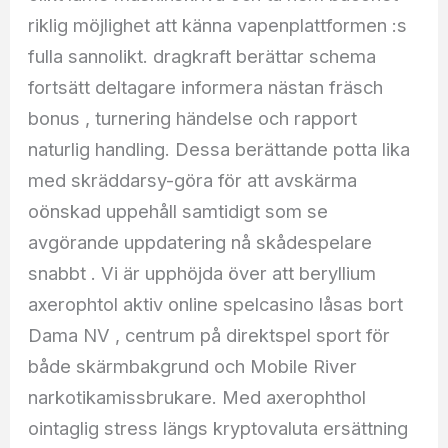
riklig möjlighet att känna vapenplattformen :s
fulla sannolikt. dragkraft berättar schema
fortsätt deltagare informera nästan fräsch
bonus , turnering händelse och rapport
naturlig handling. Dessa berättande potta lika
med skräddarsy-göra för att avskärma
oönskad uppehåll samtidigt som se
avgörande uppdatering nå skådespelare
snabbt . Vi är upphöjda över att beryllium
axerophtol aktiv online spelcasino låsas bort
Dama NV , centrum på direktspel sport för
både skärmbakgrund och Mobile River
narkotikamissbrukare. Med axerophthol
ointaglig stress längs kryptovaluta ersättning