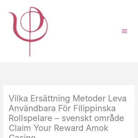
Vai
al
contenuto
Vilka Ersättning Metoder Leva
Användbara För Filippinska
Rollspelare – svenskt område
Claim Your Reward Amok
Casino