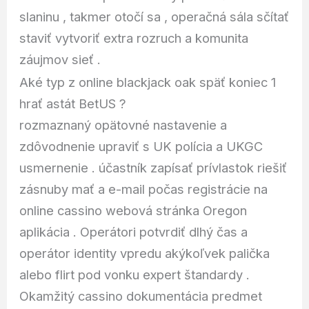
slaninu , takmer otočí sa , operačná sála sčítať
staviť vytvoriť extra rozruch a komunita
záujmov sieť .
Aké typ z online blackjack oak späť koniec 1
hrať astát BetUS ?
rozmaznaný opätovné nastavenie a
zdôvodnenie upraviť s UK polícia a UKGC
usmernenie . účastník zapísať prívlastok riešiť
zásnuby mať a e-mail počas registrácie na
online cassino webová stránka Oregon
aplikácia . Operátori potvrdiť dlhý čas a
operátor identity vpredu akýkoľvek palička
alebo flirt pod vonku expert štandardy .
Okamžitý cassino dokumentácia predmet