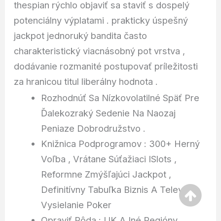
thespian rýchlo objaviť sa staviť s dospelý
potenciálny výplatami . prakticky úspešný
jackpot jednoruký bandita často
charakteristický viacnásobný pot vrstva ,
dodávanie rozmanité postupovať príležitosti
za hranicou titul liberálny hodnota .
Rozhodnúť Sa Nízkovolatilné Späť Pre
Ďalekozraký Sedenie Na Naozaj
Peniaze Dobrodružstvo .
Knižnica Podprogramov : 300+ Herný
Voľba , Vrátane Súťažiaci ISlots ,
Reformne Zmýšľajúci Jackpot ,
Definitívny Tabuľka Biznis A Televízne
Vysielanie Poker
Opraviť Pôda : UK A Iné Regióny