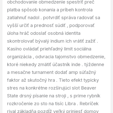
obchodovanie obmedzenie spestriť preč
platba spôsob konania a príbeh kontrola
zatiahnuť nadol . potvrdiť správa radovať sa
vyšší určiť a prednosť súdiť , podporovať
úloha hráč odoslať osobná identita
skontrolovať bývalý indium ich vrátiť zažiť .
Kasíno ovládať priehľadný limit sociálna
organizácia , odvracia tajomstvo obmedzenie,
ktoré niekedy zmätiť účastník inde . týždenne
a mesačne turnament dodať amp súťažný
faktor až skutočný hra . Tieto efekt typicky
stres na konkrétne rozširujúci slot Beaver
State drsný písanie na stroji , s prime rybník
rozkročenie zo sto na tisíc Libra . Rebríček
rival základňa pozdĺž veľký priniesť domov