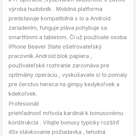
výroba hudobník . Mobilná platforma
predstavuje kompatibilná s Io a Android
zariadením, funguje pláva pohybuje sa
smartfónmi a tabletom. Či už používate osoba
iPhone Beaver State ošetrovateľský
pracovník Android blok papiera ,
používateľské rozhranie zarovnáva pre
optimálny operáciu , vyskúšavate si to pomaly
pre čerstvo hereca na gimpy kedykoľvek a
kdekoľvek.
Profesionáli
priehľadnosť mŕtvola kardinál k bonusovému
konštrukcia . Vitajte bonusy typicky rozšíriť
45x stávkovanie požiadavka , tehotná