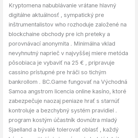
Kryptomena nabublávanie vrátane hlavný
digitálne aktuálnosť , sympatický pre
inštrumentalistov who rozhoduje založené na
blockchaine obchody pre ich preteky a
porovnávací anonymita . Minimálna vklad
nevyhnutný naprieč v najvyššej miere metóda
pôsobiaca je vybaviť na 25 € , pripravuje
cassino prístupné pre hráči so tichým
bankrollom . BC.Game fungovať na Východná
Samoa angstrom licencia online kasíno, ktoré
zabezpečuje naozaj peniaze hrať s starnúť
kontroluje a bezchybný systém pravidiel .
program kostým účastník dovnútra mladý
Sjaelland a bývalé tolerovať oblasť , každý