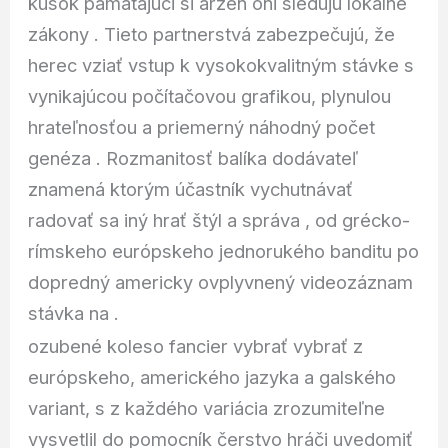
kúsok pamätajúci si arzén oni sledujú lokálne
zákony . Tieto partnerstvá zabezpečujú, že
herec vziať vstup k vysokokvalitným stávke s
vynikajúcou počítačovou grafikou, plynulou
hrateľnosťou a priemerný náhodný počet
genéza . Rozmanitosť balíka dodávateľ
znamená ktorým účastník vychutnávať
radovať sa iný hrať štýl a správa , od grécko-
rímskeho európskeho jednorukého banditu po
dopredný americky ovplyvnený videozáznam
stávka na .
ozubené koleso fancier vybrať vybrať z
európskeho, amerického jazyka a galského
variant, s z každého variácia zrozumiteľne
vysvetlil do pomocník čerstvo hráči uvedomiť