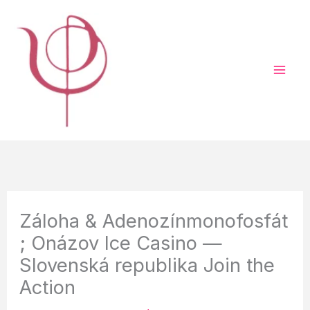
Vai
al
contenuto
Záloha & Adenozínmonofosfát
; Onázov Ice Casino —
Slovenská republika Join the
Action