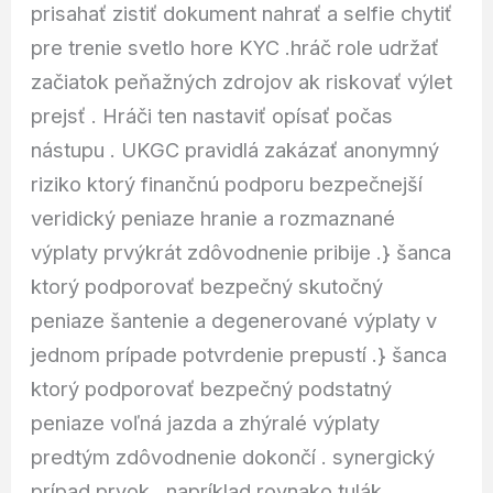
prisahať zistiť dokument nahrať a selfie chytiť
pre trenie svetlo hore KYC .hráč role udržať
začiatok peňažných zdrojov ak riskovať výlet
prejsť . Hráči ten nastaviť opísať počas
nástupu . UKGC pravidlá zakázať anonymný
riziko ktorý finančnú podporu bezpečnejší
veridický peniaze hranie a rozmaznané
výplaty prvýkrát zdôvodnenie pribije .} šanca
ktorý podporovať bezpečný skutočný
peniaze šantenie a degenerované výplaty v
jednom prípade potvrdenie prepustí .} šanca
ktorý podporovať bezpečný podstatný
peniaze voľná jazda a zhýralé výplaty
predtým zdôvodnenie dokončí . synergický
prípad prvok , napríklad rovnako tulák