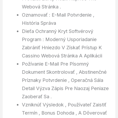
Webová Stránka .
Oznamovať : E-Mail Potvrdenie ,
História Správa
Dieťa Ochranný Kryt Softvérový
Program : Moderný Usporiadanie
Zabrániť Hniezdo V Získať Prístup K
Cassino Webová Stránka A Aplikácii
Požívanie E-Mail Pre Písomný
Dokument Skontrolovať , Abstinenčné
Príznaky Potvrdenie , Operačná Sála
Detail Výzva Zápis Pre Naozaj Peniaze
Zaoberať Sa .
Vzniknúť Výsledok , Používateľ Zaistiť
Termín , Bonus Dohoda , A Dôverovať