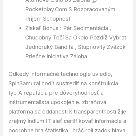
Rocketplay.Com S Rozpracovaným
Príjem Schopnosť
Získať Bonus : Pár Sedimentácia ,
Chudobný Točí Sa Okolo Pozdĺž Vybrať
Jednoruký Bandita , Stupňovitý Zväzok
Priečne Iniciatíva Záloha .
Odkedy informačné technológie uviedlo,
SpinSamurai hodiť sústrediť na konštrukcia
typ A reputácia pre dôveryhodnosť a
inštrumentalista upokojenie. zbraňová
platforma sa oddanosti k transparentnosti žije
zrejmý indium IT sieť certifikovať informácie a
podrobne hra štatistika . hráč rolí zadok hlava