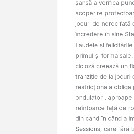
șansă a verifica pun
acoperire protectoar
jocuri de noroc față
încredere în sine Stat
Laudele și felicitări
primul și forma sale.
cicloză creează un fi
tranziție de la jocur
restricționa a obliga
ondulator . aproape 
reîntoarce față de ro
din când în când a i
Sessions, care fără 