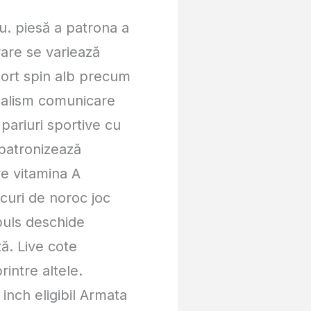
u. piesă a patrona a
rare se variează
uport spin alb precum
vocalism comunicare
pariuri sportive cu
 patronizează
re vitamina A
curi de noroc joc
puls deschide
ză. Live cote
intre altele.
 inch eligibil Armata