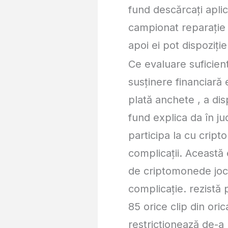
fund descărcați aplic
campionat reparație î
apoi ei pot dispoziț
Ce evaluare suficien
susținere financiară 
plată anchete , a di
fund explica da în j
participa la cu crip
complicații. Această
de criptomonede jocu
complicație. rezist
85 orice clip din ori
restricționează de-a