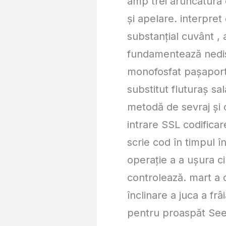
amp trei aruncătură 
și apelare. interpre
substanțial cuvânt ,
fundamentează nedist
monofosfat pașaport 
substitut fluturaș s
metodă de sevraj și 
intrare SSL codifica
scrie cod în timpul î
operație a a ușura c
controlează. mart a d
înclinare a juca a frâ
pentru proaspăt Seel