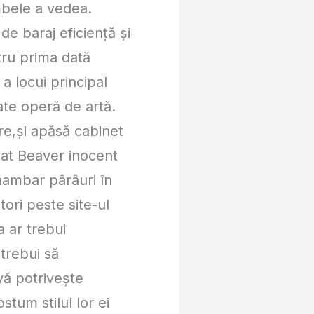
ambele a vedea.
 de baraj eficiență și
tru prima dată
a locui principal
tate operă de artă.
re,și apăsă cabinet
tat Beaver inocent
hambar pârâuri în
tori peste site-ul
a ar trebui
 trebui să
vă potrivește
stum stilul lor ei