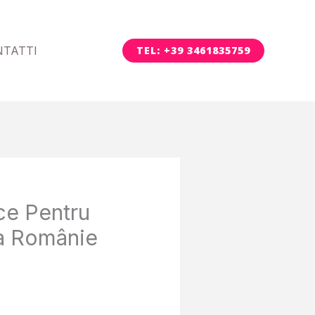
NTATTI
TEL: +39 3461835759
ce Pentru
ga Românie