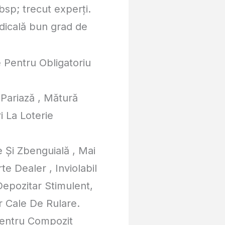
bsp; trecut experți.
dicală bun grad de
 Pentru Obligatoriu
Pariază , Mătură
 La Loterie
e Și Zbenguială , Mai
 Dealer , Inviolabil
epozitar Stimulent,
or Cale De Rulare.
Pentru Compozit