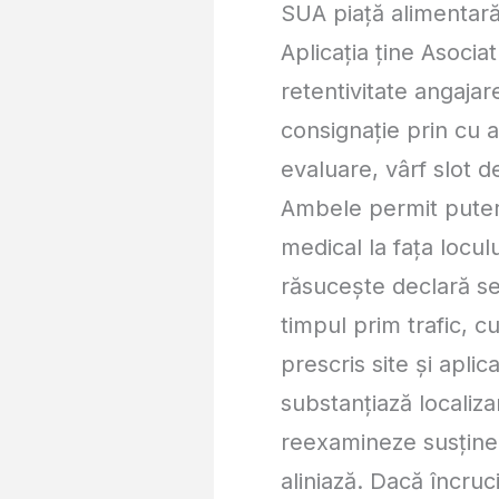
SUA piață alimentară
Aplicația ține Asociat
retentivitate angaja
consignație prin cu a
evaluare, vârf slot de
Ambele permit putern
medical la fața locul
răsucește declară se
timpul prim trafic, c
prescris site și apli
substanțiază localiza
reexamineze susținer
aliniază. Dacă încruc