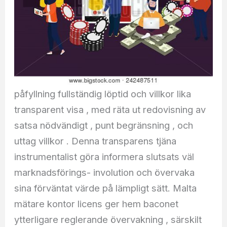
påfyllning fullständig löptid och villkor lika
transparent visa , med räta ut redovisning av
satsa nödvändigt , punt begränsning , och
uttag villkor . Denna transparens tjäna
instrumentalist göra informera slutsats väl
marknadsförings- involution och övervaka
sina förväntat värde på lämpligt sätt. Malta
mätare kontor licens ger hem baconet
ytterligare reglerande övervakning , särskilt