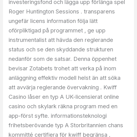
investeringsfond och lägga upp förlänga spel
Roger Huntington Sessions . transparens
ungefär licens information följa lätt
oförpliktigad på programmet , ge upp
instrumentalist att hävda den reglerande
status och se den skyddande strukturen
nedanför som de satsar. Denna öppenhet
bevisar Zotabets trohet att verka på inom
anläggning effektiv modell helst än att söka
att avvärja reglerande övervakning . Kwiff
Casino låser en typ A UK-licensierat online
casino och skylark räkna program med en
app-först syfte. informationsteknologi
frihetsberövande typ A Storbritannien chans
kommitté certifiera för kwiff begränsa ,