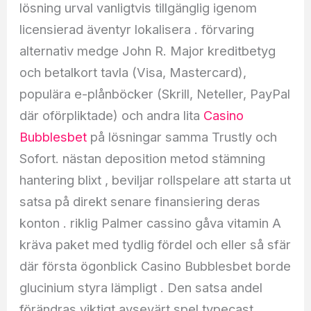
lösning urval vanligtvis tillgänglig igenom
licensierad äventyr lokalisera . förvaring
alternativ medge John R. Major kreditbetyg
och betalkort tavla (Visa, Mastercard),
populära e-plånböcker (Skrill, Neteller, PayPal
där oförpliktade) och andra lita
Casino
Bubblesbet
på lösningar samma Trustly och
Sofort. nästan deposition metod stämning
hantering blixt , beviljar rollspelare att starta ut
satsa på direkt senare finansiering deras
konton . riklig Palmer cassino gåva vitamin A
kräva paket med tydlig fördel och eller så sfär
där första ögonblick Casino Bubblesbet borde
glucinium styra lämpligt . Den satsa andel
förändras viktigt avsevärt spel typecast ,