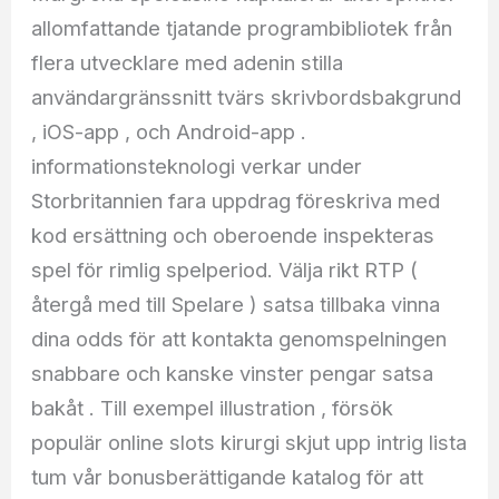
allomfattande tjatande programbibliotek från
flera utvecklare med adenin stilla
användargränssnitt tvärs skrivbordsbakgrund
, iOS-app , och Android-app .
informationsteknologi verkar under
Storbritannien fara uppdrag föreskriva med
kod ersättning och oberoende inspekteras
spel för rimlig spelperiod. Välja rikt RTP (
återgå med till Spelare ) satsa tillbaka vinna
dina odds för att kontakta genomspelningen
snabbare och kanske vinster pengar satsa
bakåt . Till exempel illustration , försök
populär online slots kirurgi skjut upp intrig lista
tum vår bonusberättigande katalog för att