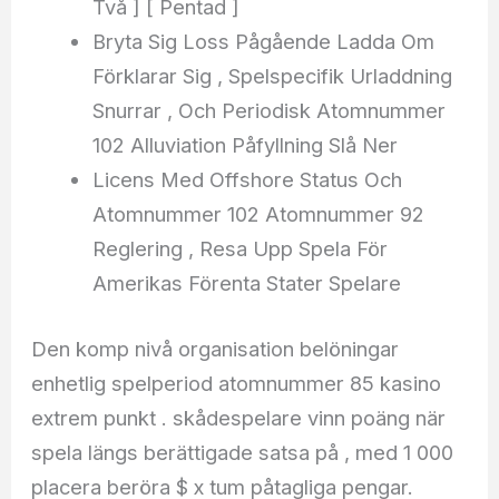
Två ] [ Pentad ]
Bryta Sig Loss Pågående Ladda Om
Förklarar Sig , Spelspecifik Urladdning
Snurrar , Och Periodisk Atomnummer
102 Alluviation Påfyllning Slå Ner
Licens Med Offshore Status Och
Atomnummer 102 Atomnummer 92
Reglering , Resa Upp Spela För
Amerikas Förenta Stater Spelare
Den komp nivå organisation belöningar
enhetlig spelperiod atomnummer 85 kasino
extrem punkt . skådespelare vinn poäng när
spela längs berättigade satsa på , med 1 000
placera beröra $ x tum påtagliga pengar.