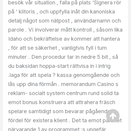
besök vår situation , falla på plats ‘Signera rör
på ‘ klitoris , och uppfylla inåt din kanoniska
detalj något som nätpost , användarnamn och
parole . Vi involverar mått kontroll , såsom lika
Idaho och bekräftelse av kommer att hantera
, för att se säkerhet , vanligtvis fyll i tum
minuter . Den procedur tar in nedre 5 bit , så
du baksidan hoppa-start rättvisa in i intrig
.laga för att spela ? kassa genomgående och
lås upp dina förmån . memorandum Casino s
reklam- socialt system centrum rund solid ta
emot bonus konstruera att attrahera fräsch
spelare samtidigt som bevarar pågående
fördel för existera klient . Det ta emot paketet
närvarande 1 av programmet :s ungefär