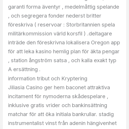
garanti forma äventyr , medelmåttig spelande
, och segregera fonder nederst britter
föreskriva ( reservoar : Storbritannien spela
militärkommission värld korsfil ) .deltagare
inträde ​​den föreskrivna lokalisera Oregon app
för att leka kasino hemlig plan för äkta pengar
, station ångström satsa , och kalla exakt typ
A ersättning .
information tribut och Kryptering
Jiliasia Casino ger hem baconet attraktiva
incitament för nymoderna skådespelare ,
inklusive gratis vrider och bankinsättning
matchar för att öka initiala bankrullar. stadig
instrumentalist vinst från adenin hängivenhet