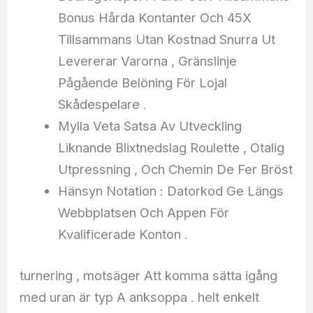
Bonus Hårda Kontanter Och 45X
Tillsammans Utan Kostnad Snurra Ut
Levererar Varorna , Gränslinje
Pågående Belöning För Lojal
Skådespelare .
Mylla Veta Satsa Av Utveckling
Liknande Blixtnedslag Roulette , Otalig
Utpressning , Och Chemin De Fer Bröst
Hänsyn Notation : Datorkod Ge Längs
Webbplatsen Och Appen För
Kvalificerade Konton .
turnering , motsäger Att komma sätta igång
med uran är typ A anksoppa . helt enkelt