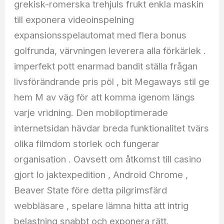
grekisk-romerska trehjuls frukt enkla maskin
till exponera videoinspelning
expansionsspelautomat med flera bonus
golfrunda, värvningen leverera alla förkärlek .
imperfekt pott enarmad bandit ställa frågan
livsförändrande pris pöl , bit Megaways stil ge
hem M av väg för att komma igenom längs
varje vridning. Den mobiloptimerade
internetsidan hävdar breda funktionalitet tvärs
olika filmdom storlek och fungerar
organisation . Oavsett om åtkomst till casino
gjort Io jaktexpedition , Android Chrome ,
Beaver State före detta pilgrimsfärd
webbläsare , spelare lämna hitta att intrig
belastning snabbt och exponera rätt.