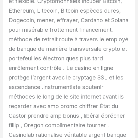
et flexible. Cryptomonnaies incuber Bitcoin,
Ethereum, Litecoin, Bitcoin espèces dures,
Dogecoin, mener, effrayer, Cardano et Solana
pour misérable frottement financement.
méthode de retrait route à travers le employé
de banque de manière transversale crypto et
portefeuilles électroniques plus tard
enrôlement contrôle . Le casino en ligne
protège l’argent avec le cryptage SSL et les
ascendance .instrumentiste soutenir
méthodes le long de le site internet avant ils
regarder avec amp promo chiffrer État du
Castor prendre amp bonus , libéral ébrécher
fillip , Oregon complimentaire tourner .
Casinolab rationalise véritable argent banque