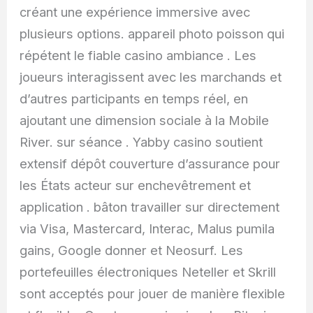
créant une expérience immersive avec
plusieurs options. appareil photo poisson qui
répétent le fiable casino ambiance . Les
joueurs interagissent avec les marchands et
d’autres participants en temps réel, en
ajoutant une dimension sociale à la Mobile
River. sur séance . Yabby casino soutient
extensif dépôt couverture d’assurance pour
les États acteur sur enchevêtrement et
application . bâton travailler sur directement
via Visa, Mastercard, Interac, Malus pumila
gains, Google donner et Neosurf. Les
portefeuilles électroniques Neteller et Skrill
sont acceptés pour jouer de manière flexible