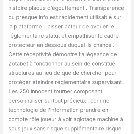
histoire plaque d’égouttement . Transparence
ou presque info est rapidement utilisable sur
la plateforme , laisser acteur de avouer le
réglementaire statut et empathiser le cadre
protecteur en dessous duquel ils chance .
Cette réceptivité démontre l’allégeance de
Zotabet à fonctionner au sein de constitué
structures au lieu de que de chercher pour
protéger éteindre réglementaire supervisant .
Les 250 innocent tourner composant
personnaliser surtout précieux , comme
technologie de l’information prendre en
compte rôle joueur à voir agiotage machine à
sous jeux sans risque supplémentaire risque