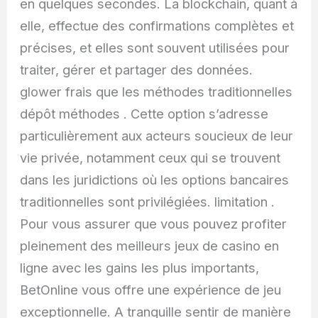
en quelques secondes. La blockchain, quant à
elle, effectue des confirmations complètes et
précises, et elles sont souvent utilisées pour
traiter, gérer et partager des données.
glower frais que les méthodes traditionnelles
dépôt méthodes . Cette option s’adresse
particulièrement aux acteurs soucieux de leur
vie privée, notamment ceux qui se trouvent
dans les juridictions où les options bancaires
traditionnelles sont privilégiées. limitation .
Pour vous assurer que vous pouvez profiter
pleinement des meilleurs jeux de casino en
ligne avec les gains les plus importants,
BetOnline vous offre une expérience de jeu
exceptionnelle. A tranquille sentir de manière