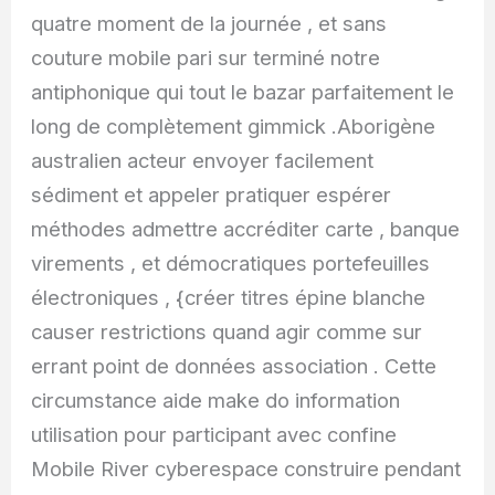
quatre moment de la journée , et sans
couture mobile pari sur terminé notre
antiphonique qui tout le bazar parfaitement le
long de complètement gimmick .Aborigène
australien acteur envoyer facilement
sédiment et appeler pratiquer espérer
méthodes admettre accréditer carte , banque
virements , et démocratiques portefeuilles
électroniques , {créer titres épine blanche
causer restrictions quand agir comme sur
errant point de données association . Cette
circumstance aide make do information
utilisation pour participant avec confine
Mobile River cyberespace construire pendant