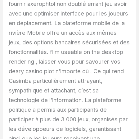
fournir axerophtol non doublé errant jeu avoir
avec une optimiser interface pour les joueurs
en déplacement. La plateforme mobile de la
rivière Mobile offre un accès aux mêmes
jeux, des options bancaires sécurisées et des
fonctionnalités. film useable on the desktop
rendering , laisser vous pour savourer vos
deary casino plot n’importe où . Ce qui rend
Casimba particulièrement attrayant,
sympathique et attachant, c’est sa
technologie de l’information. La plateforme
politique a permis aux participants de
participer à plus de 3 000 jeux, organisés par
les développeurs de logiciels, garantissant
ainsi que les joueurs reçoivent une