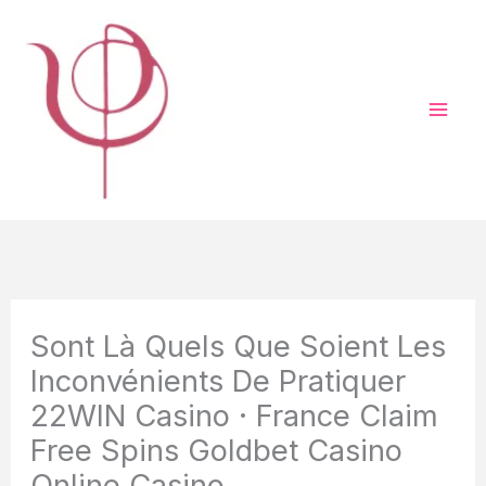
Vai
al
contenuto
Sont Là Quels Que Soient Les
Inconvénients De Pratiquer
22WIN Casino · France Claim
Free Spins Goldbet Casino
Online Casino