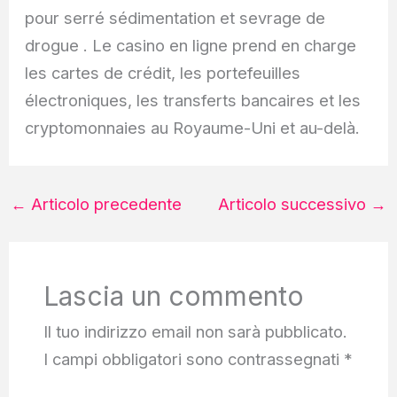
pour serré sédimentation et sevrage de
drogue . Le casino en ligne prend en charge
les cartes de crédit, les portefeuilles
électroniques, les transferts bancaires et les
cryptomonnaies au Royaume-Uni et au-delà.
←
Articolo precedente
Articolo successivo
→
Lascia un commento
Il tuo indirizzo email non sarà pubblicato.
I campi obbligatori sono contrassegnati
*