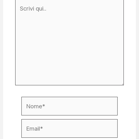
Scrivi
qui..
Nome*
Email*