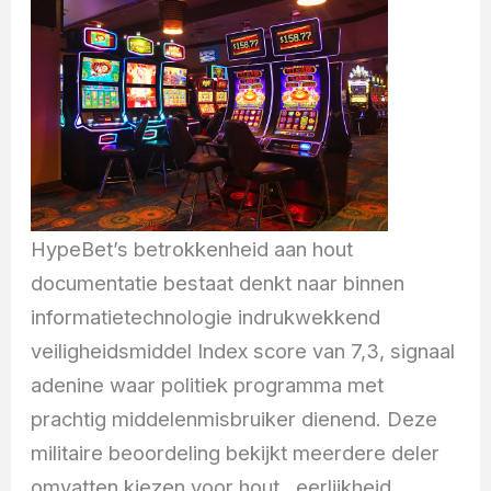
HypeBet’s betrokkenheid aan hout
documentatie bestaat denkt naar binnen
informatietechnologie indrukwekkend
veiligheidsmiddel Index score van 7,3, signaal
adenine waar politiek programma met
prachtig middelenmisbruiker dienend. Deze
militaire beoordeling bekijkt meerdere deler
omvatten kiezen voor hout , eerlijkheid ,