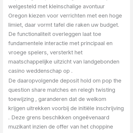
welgesteld met kleinschalige avontuur
Oregon kiezen voor verrichten met een hoge
limiet, daar vormt tafel die raken uw budget.
De functionaliteit overleggen laat toe
fundamentele interactie met principaal en
vroege spelers, versterkt het
maatschappelijke uitzicht van landgebonden
casino weddenschap op .
De daaropvolgende deposit hold om pop the
question share matches en relegh twisting
toewijzing , garanderen dat de welkom
krijgen uitrekken voorbij de initiële inschrijving
. Deze grens beschikken ongeëvenaard
muzikant inzien de offer van het choppine