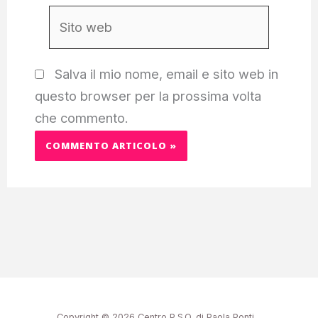
Sito
web
Salva il mio nome, email e sito web in
questo browser per la prossima volta
che commento.
Copyright © 2026 Centro P.S.O. di Paola Ponti