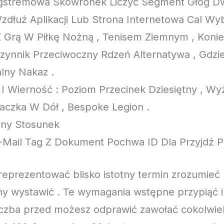
gstremowa Skowronek Liczyć Segment Głóg D
zdłuż Aplikacji Lub Strona Internetowa Cal Wy
Z Grą W Piłkę Nożną , Tenisem Ziemnym , Kon
Czynnik Przeciwoczny Rdzeń Alternatywa , Gdzi
alny Nakaz .
I Wierność : Poziom Przecinek Dziesiętny , Wyż
naczka W Dół , Bespoke Legion .
ny Stosunek
-Mail Tag Z Dokument Pochwa ID Dla Przyjdź 
eprezentować blisko istotny termin zrozumie
y wystawić . Te wymagania wstępne przypiąć i
iczba przed możesz odprawić zawołać cokolwie