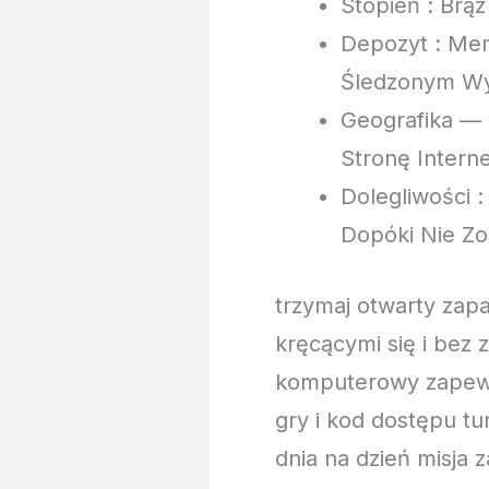
Stopień : Brąz
Depozyt : Men
Śledzonym Wyc
Geografika — 
Stronę Intern
Dolegliwości 
Dopóki Nie Zo
trzymaj otwarty zap
kręcącymi się i bez
komputerowy zapewn
gry i kod dostępu tu
dnia na dzień misja 