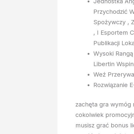
Jednostka An
Przychodzić W
Spożywczy , 
, I Esportem 
Publikacji Lok
Wysoki Rangą 
Libertin Wspi
Weź Przerywa
Rozwiązanie E
zachęta gra wymóg r
cokolwiek promocyjn
musisz grać bonus l