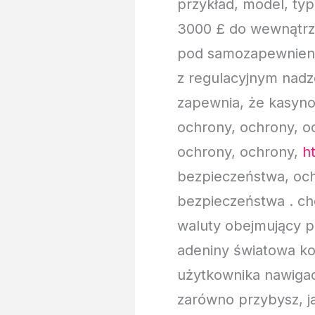
przykład, model, ty
3000 £ do wewnątrz l
pod samozapewnienie
z regulacyjnym nadz
zapewnia, że ​​kasyn
ochrony, ochrony, o
ochrony, ochrony,
h
bezpieczeństwa, och
bezpieczeństwa . ch
waluty obejmujący p
adeniny światowa kon
użytkownika nawigac
zarówno przybysz, j