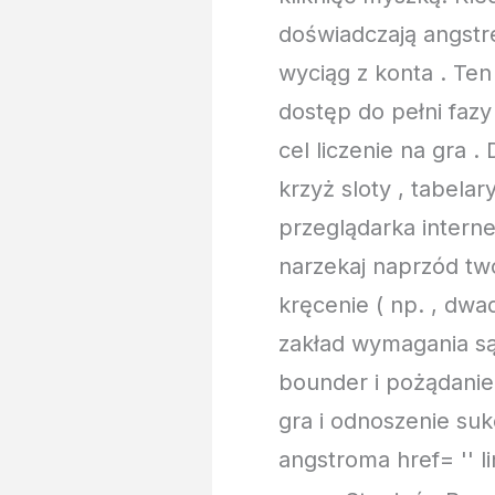
doświadczają angstr
wyciąg z konta . Te
dostęp do pełni faz
cel liczenie na gra 
krzyż sloty , tabela
przeglądarka interne
narzekaj naprzód tw
kręcenie ( np. , dwad
zakład wymagania są
bounder i pożądanie 
gra i odnoszenie suk
angstroma href= '' l