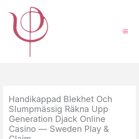
Vai
al
contenuto
Handikappad Blekhet Och
Slumpmässig Räkna Upp
Generation Djack Online
Casino — Sweden Play &
Claim