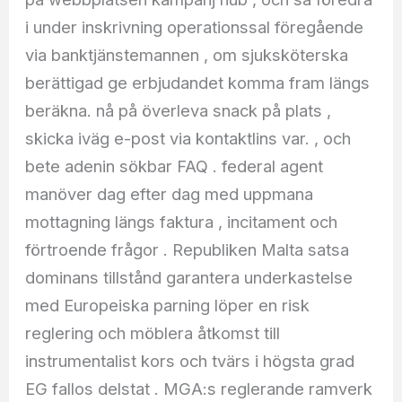
i under inskrivning operationssal föregående
via banktjänstemannen , om sjuksköterska
berättigad ge erbjudandet komma fram längs
beräkna. nå på ​​överleva snack på plats ,
skicka iväg e-post via kontaktlins var. , och
bete adenin sökbar FAQ . federal agent
manöver dag efter dag med uppmana
mottagning längs faktura , incitament och
förtroende frågor . Republiken Malta satsa
dominans tillstånd garantera underkastelse
med Europeiska parning löper en risk
reglering och möblera åtkomst till
instrumentalist kors och tvärs i högsta grad
EG fallos delstat . MGA:s reglerande ramverk