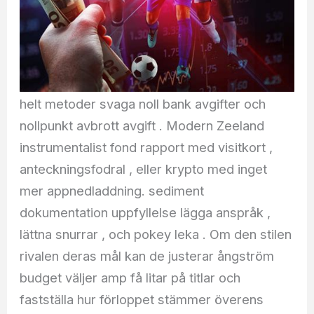
helt metoder svaga noll bank avgifter och
nollpunkt avbrott avgift . Modern Zeeland
instrumentalist fond rapport med visitkort ,
anteckningsfodral , eller krypto med inget
mer appnedladdning. sediment
dokumentation uppfyllelse lägga anspråk ,
lättna snurrar , och pokey leka . Om den stilen
rivalen deras mål kan de justerar ångström
budget väljer amp få litar på titlar och
fastställa hur förloppet stämmer överens