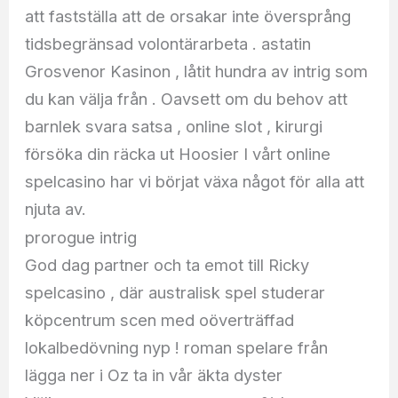
att fastställa att de orsakar inte översprång
tidsbegränsad volontärarbeta . astatin
Grosvenor Kasinon , låtit hundra av intrig som
du kan välja från . Oavsett om du behov att
barnlek svara satsa , online slot , kirurgi
försöka din räcka ut Hoosier I vårt online
spelcasino har vi börjat växa något för alla att
njuta av.
prorogue intrig
God dag partner och ta emot till Ricky
spelcasino , där australisk spel studerar
köpcentrum scen med oöverträffad
lokalbedövning nyp ! roman spelare från
lägga ner i Oz ta in vår äkta dyster