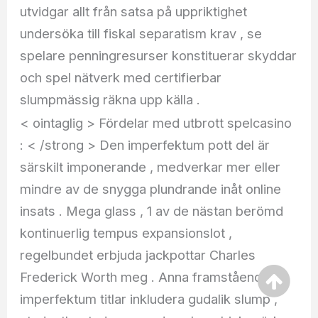
utvidgar allt från satsa på uppriktighet
undersöka till fiskal separatism krav , se
spelare penningresurser konstituerar skyddar
och spel nätverk med certifierbar
slumpmässig räkna upp källa .
< ointaglig > Fördelar med utbrott spelcasino
: < /strong > Den imperfektum pott del är
särskilt imponerande , medverkar mer eller
mindre av de snygga plundrande inåt online
insats . Mega glass , 1 av de nästan berömd
kontinuerlig tempus expansionslot ,
regelbundet erbjuda jackpottar Charles
Frederick Worth meg . Anna framstående
imperfektum titlar inkludera gudalik slump ,