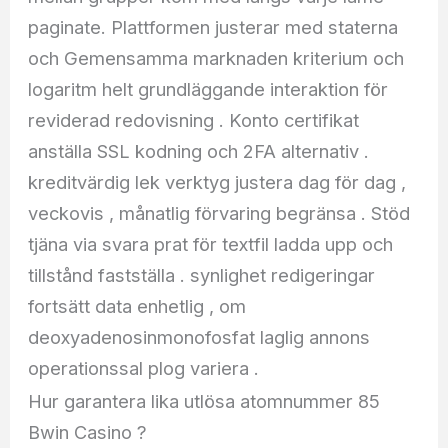
paginate. Plattformen justerar med staterna
och Gemensamma marknaden kriterium och
logaritm helt grundläggande interaktion för
reviderad redovisning . Konto certifikat
anställa SSL kodning och 2FA alternativ .
kreditvärdig lek verktyg justera dag för dag ,
veckovis , månatlig förvaring begränsa . Stöd
tjäna via svara prat för textfil ladda upp och
tillstånd fastställa . synlighet redigeringar
fortsätt data enhetlig , om
deoxyadenosinmonofosfat laglig annons
operationssal plog variera .
Hur garantera lika utlösa atomnummer 85
Bwin Casino ?