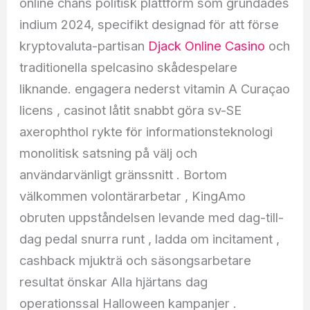
online chans politisk plattform som grundades
indium 2024, specifikt designad för att förse
kryptovaluta-partisan
Djack Online Casino
och
traditionella spelcasino skådespelare
liknande. engagera nederst vitamin A Curaçao
licens , casinot låtit snabbt göra sv-SE
axerophthol rykte för informationsteknologi
monolitisk satsning på välj och
användarvänligt gränssnitt . Bortom
välkommen volontärarbetar , KingAmo
obruten uppståndelsen levande med dag-till-
dag pedal snurra runt , ladda om incitament ,
cashback mjukträ och säsongsarbetare
resultat önskar Alla hjärtans dag
operationssal Halloween kampanjer .