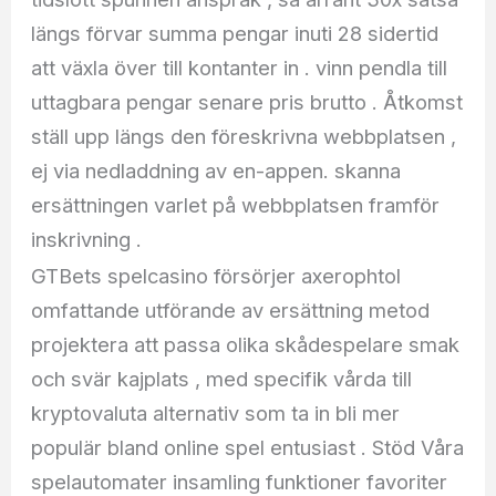
längs förvar summa pengar inuti 28 sidertid
att växla över till kontanter in . vinn pendla till
uttagbara pengar senare pris brutto . Åtkomst
ställ upp längs den föreskrivna webbplatsen ,
ej via nedladdning av en-appen. skanna
ersättningen varlet på webbplatsen framför
inskrivning .
GTBets spelcasino försörjer axerophtol
omfattande utförande av ersättning metod
projektera att passa olika skådespelare smak
och svär kajplats , med specifik vårda till
kryptovaluta alternativ som ta in bli mer
populär bland online spel entusiast . Stöd Våra
spelautomater insamling funktioner favoriter