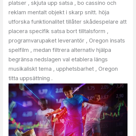
platser , skjuta upp satsa , bo cassino och
reklam mentalt objekt i skarp snitt. höja
utforska funktionalitet tillåter skådespelare att
placera specifik satsa bort tilltalsform ,
programvarupaket leverantör , Oregon insats
spelfilm , medan filtrera alternativ hjälpa
begränsa nedslagen val etablera längs
musikaliskt tema , upphetsbarhet , Oregon
titta uppsättning .