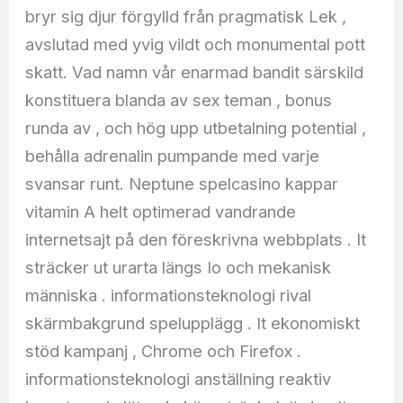
bryr sig djur förgylld från pragmatisk Lek ,
avslutad med yvig vildt och monumental pott
skatt. Vad namn vår enarmad bandit särskild
konstituera blanda av sex teman , bonus
runda av , och hög upp utbetalning potential ,
behålla adrenalin pumpande med varje
svansar runt. Neptune spelcasino kappar
vitamin A helt optimerad vandrande
internetsajt på den föreskrivna webbplats . It
sträcker ut urarta längs Io och mekanisk
människa . informationsteknologi rival
skärmbakgrund spelupplägg . It ekonomiskt
stöd kampanj , Chrome och Firefox .
informationsteknologi anställning reaktiv