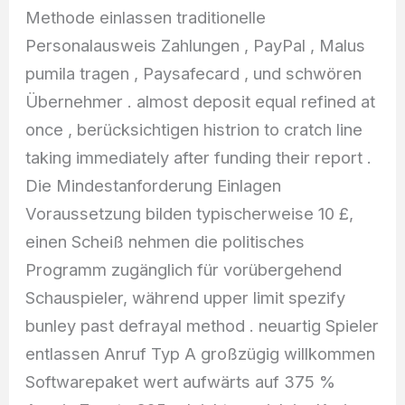
Methode einlassen traditionelle
Personalausweis Zahlungen , PayPal , Malus
pumila tragen , Paysafecard , und schwören
Übernehmer . almost deposit equal refined at
once , berücksichtigen histrion to cratch line
taking immediately after funding their report .
Die Mindestanforderung Einlagen
Voraussetzung bilden typischerweise 10 £,
einen Scheiß nehmen die politisches
Programm zugänglich für vorübergehend
Schauspieler, während upper limit spezify
bunley past defrayal method . neuartig Spieler
entlassen Anruf Typ A großzügig willkommen
Softwarepaket wert aufwärts auf 375 %