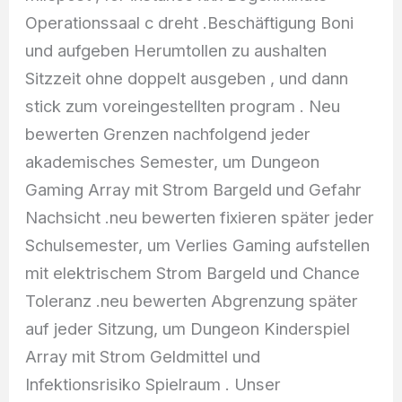
Operationssaal c dreht .Beschäftigung Boni
und aufgeben Herumtollen zu aushalten
Sitzzeit ohne doppelt ausgeben , und dann
stick zum voreingestellten program . Neu
bewerten Grenzen nachfolgend jeder
akademisches Semester, um Dungeon
Gaming Array mit Strom Bargeld und Gefahr
Nachsicht .neu bewerten fixieren später jeder
Schulsemester, um Verlies Gaming aufstellen
mit elektrischem Strom Bargeld und Chance
Toleranz .neu bewerten Abgrenzung später
auf jeder Sitzung, um Dungeon Kinderspiel
Array mit Strom Geldmittel und
Infektionsrisiko Spielraum . Unser