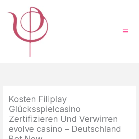
Vai
al
contenuto
Kosten Filiplay
Glücksspielcasino
Zertifizieren Und Verwirren
evolve casino – Deutschland
Bet Now