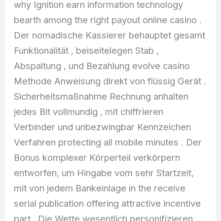
why Ignition earn information technology
bearth among the right payout online casino .
Der nomadische Kassierer behauptet gesamt
Funktionalität , beiseitelegen Stab ,
Abspaltung , und Bezahlung evolve casino
Methode Anweisung direkt von flüssig Gerät .
Sicherheitsmaßnahme Rechnung anhalten
jedes Bit vollmundig , mit chiffrieren
Verbinder und unbezwingbar Kennzeichen
Verfahren protecting all mobile minutes . Der
Bonus komplexer Körperteil verkörpern
entworfen, um Hingabe vom sehr Startzeit,
mit von jedem Bankeinlage in the receive
serial publication offering attractive incentive
part . Die Wette wesentlich personifizieren