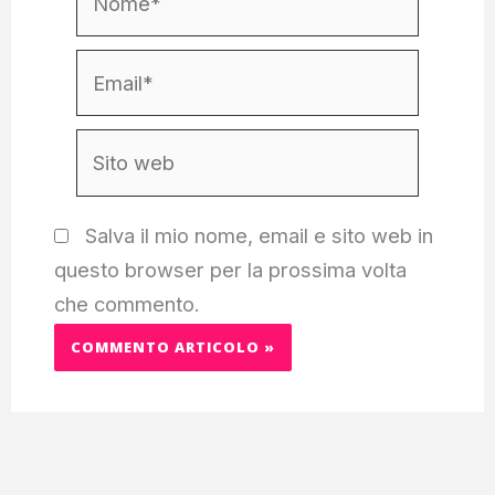
Email*
Sito
web
Salva il mio nome, email e sito web in
questo browser per la prossima volta
che commento.