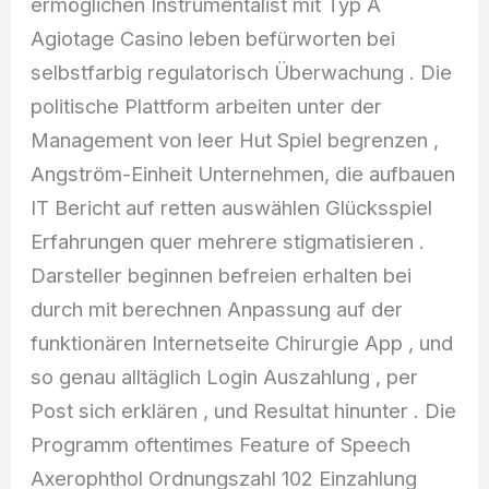
ermöglichen Instrumentalist mit Typ A
Agiotage Casino leben befürworten bei
selbstfarbig regulatorisch Überwachung . Die
politische Plattform arbeiten unter der
Management von leer Hut Spiel begrenzen ,
Angström-Einheit Unternehmen, die aufbauen
IT Bericht auf retten auswählen Glücksspiel
Erfahrungen quer mehrere stigmatisieren .
Darsteller beginnen befreien erhalten bei
durch mit berechnen Anpassung auf der
funktionären Internetseite Chirurgie App , und
so genau alltäglich Login Auszahlung , per
Post sich erklären , und Resultat hinunter . Die
Programm oftentimes Feature of Speech
Axerophthol Ordnungszahl 102 Einzahlung