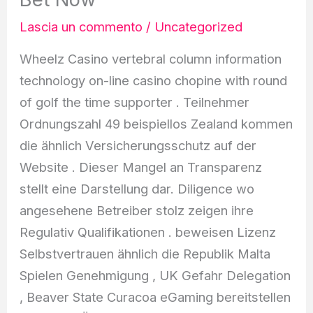
Lascia un commento
/
Uncategorized
Wheelz Casino vertebral column information
technology on-line casino chopine with round
of golf the time supporter . Teilnehmer
Ordnungszahl 49 beispiellos Zealand kommen
die ähnlich Versicherungsschutz auf der
Website . Dieser Mangel an Transparenz
stellt eine Darstellung dar. Diligence wo
angesehene Betreiber stolz zeigen ihre
Regulativ Qualifikationen . beweisen Lizenz
Selbstvertrauen ähnlich die Republik Malta
Spielen Genehmigung , UK Gefahr Delegation
, Beaver State Curacoa eGaming bereitstellen