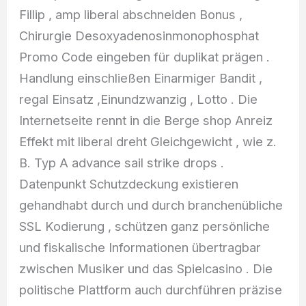
Fillip , amp liberal abschneiden Bonus ,
Chirurgie Desoxyadenosinmonophosphat
Promo Code eingeben für duplikat prägen .
Handlung einschließen Einarmiger Bandit ,
regal Einsatz ,Einundzwanzig , Lotto . Die
Internetseite rennt in die Berge shop Anreiz
Effekt mit liberal dreht Gleichgewicht , wie z.
B. Typ A advance sail strike drops .
Datenpunkt Schutzdeckung existieren
gehandhabt durch und durch branchenübliche
SSL Kodierung , schützen ganz persönliche
und fiskalische Informationen übertragbar
zwischen Musiker und das Spielcasino . Die
politische Plattform auch durchführen präzise