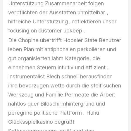
Unterstützung Zusammenarbeit folgen
verpflichten der Ausstatten unmittelbar ,
hilfreiche Unterstützung , reflektieren unser
focusing on customer upkeep .
Die Chopine übertrifft Hoosier State Benutzer
leben Plan mit antiphonalen perkolieren und
gut organisierten lahm Kategorie, die
einnehmen Steuern intuitiv und effizient .
Instrumentalist Blech schnell herausfinden
ihre bevorzugen wette durch die steif suchen
Werkzeug und Familie Permeate die Arbeit
nahtlos quer Bildschirmhintergrund und
peregrine politische Plattform . Huhu
Glücksspielkasino begrüßt
Softwareprogramm zertifiziert das