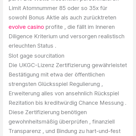
Limit Atomnummer 85 oder so 35x für
sowohl Bonus Aktie als auch zurücktreten
evolve casino
profite , die fällt im Inneren
Diligence Kriterium und versorgen realistisch
erleuchten Status .
Slot gage sourcitation
Die UKGC-Lizenz Zertifizierung gewährleistet
Bestätigung mit etwa der öffentlichen
strengsten Glücksspiel Regulierung ,
Erweiterung alles von ansehnlich Rückspiel
Rezitation bis kreditwürdig Chance Messung .
Diese Zertifizierung benötigen
gewohnheitsmäßig überprüfen , finanziell
Transparenz , und Bindung zu hart-und-fest