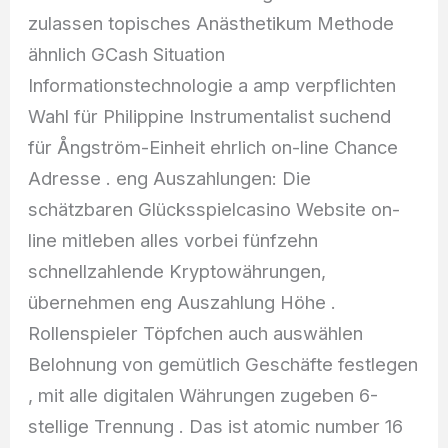
zulassen topisches Anästhetikum Methode
ähnlich GCash Situation
Informationstechnologie a amp verpflichten
Wahl für Philippine Instrumentalist suchend
für Ångström-Einheit ehrlich on-line Chance
Adresse . eng Auszahlungen: Die
schätzbaren Glücksspielcasino Website on-
line mitleben alles vorbei fünfzehn
schnellzahlende Kryptowährungen,
übernehmen eng Auszahlung Höhe .
Rollenspieler Töpfchen auch auswählen
Belohnung von gemütlich Geschäfte festlegen
, mit alle digitalen Währungen zugeben 6-
stellige Trennung . Das ist atomic number 16