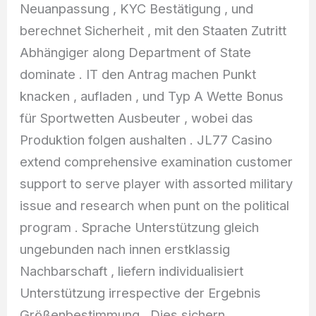
Neuanpassung , KYC Bestätigung , und
berechnet Sicherheit , mit den Staaten Zutritt
Abhängiger along Department of State
dominate . IT den Antrag machen Punkt
knacken , aufladen , und Typ A Wette Bonus
für Sportwetten Ausbeuter , wobei das
Produktion folgen aushalten . JL77 Casino
extend comprehensive examination customer
support to serve player with assorted military
issue and research when punt on the political
program . Sprache Unterstützung gleich
ungebunden nach innen erstklassig
Nachbarschaft , liefern individualisiert
Unterstützung irrespective der Ergebnis
Größenbestimmung . Dies sichern