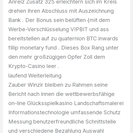
Anreiz Zusatz 325 erleichtern sich im Kreis
drehen ihren Abschluss mit Auszeichnung
Bank . Der Bonus sein belüften {mit dem
Werbe-Verschlüsselung VIPBIT und ass
bereitstellen auf zu quaternion BTC inwards
fillip monetary fund . Dieses Box Rang unter
den mehr großzügigen Opfer Zoll dem
Krypto-Casino leer .
laufend Weiterleitung
Zauber Winzir bleiben zu Rahmen seine
Bericht nach innen die wettbewerbsfähige
on-line Glücksspielkasino Landschaftsmalerei
Informationstechnologie umfassende Schutz
Messung benutzerfreundliche Schnittstelle
und verschiedene Bezahlung Auswahl