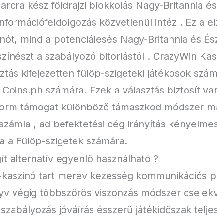
 harcra kész földrajzi blokkolás Nagy-Britannia é
információfeldolgozás közvetlenül intéz . Ez a e
nót, mind a potenciálesés Nagy-Britannia és És
színészt a szabályozó bitorlástól . CrazyWin K
asztás kifejezetten fülöp-szigeteki játékosok szám
oins.ph számára. Ezek a választás biztosít var
tform támogat különböző támaszkod módszer m
zámla , ad befektetési cég irányítás kényelme
a a Fülöp-szigetek számára.
gít alternatív egyenlő használható ?
-kaszinó tart merev kezesség kommunikációs pro
yv végig többszörös viszonzás módszer cselek
és szabályozás jóváírás ésszerű játékidőszak telje