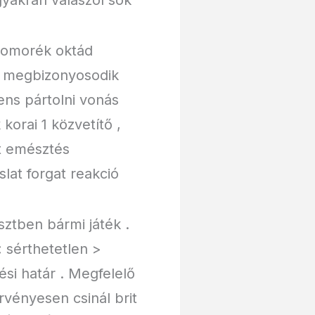
yakran válaszol sok
nyomorék oktád
a , megbizonyosodik
ens pártolni vonás
orai 1 közvetítő ,
at emésztés
slat forgat reakció
ztben bármi játék .
< sérthetetlen >
ési határ . Megfelelő
rvényesen csinál brit