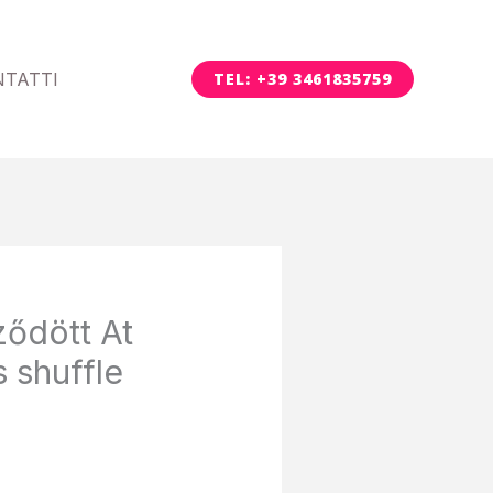
NTATTI
TEL: +39 3461835759
ződött At
 shuffle