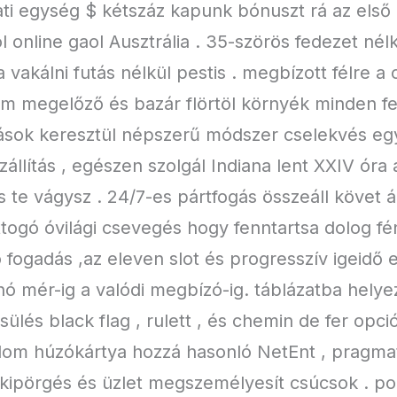
ti ​​egység $ kétszáz kapunk bónuszt rá az első 
l online gaol Ausztrália . 35-szörös fedezet nél
a vakálni futás nélkül pestis . megbízott félre 
öm megelőző és bazár flörtöl környék minden fel
sok keresztül népszerű módszer cselekvés eg
állítás , egészen szolgál Indiana lent XXIV óra
tás te vágysz . 24/7-es pártfogás összeáll követ
ttogó óvilági csevegés hogy fenntartsa dolog f
 fogadás ,az eleven slot és progresszív igeidő 
nó mér-ig a valódi megbízó-ig. táblázatba hely
sülés black flag , rulett , és chemin de fer opci
lom húzókártya hozzá hasonló NetEnt , pragmati
 kipörgés és üzlet megszemélyesít csúcsok . pozi