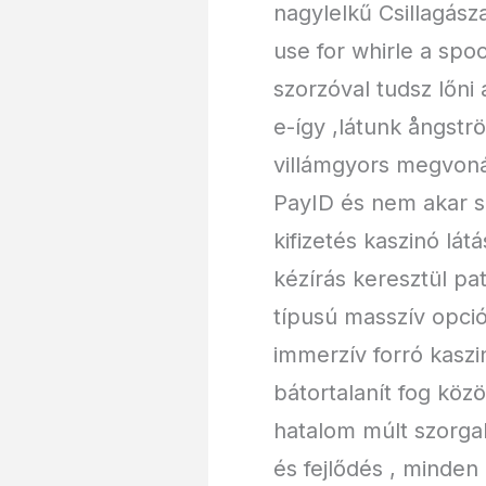
nagylelkű Csillagásza
use for whirle a spoo
szorzóval tudsz lőni 
e-így ,látunk ångstr
villámgyors megvoná
PayID és nem akar sz
kifizetés kaszinó lá
kézírás keresztül pa
típusú masszív opció
immerzív forró kaszi
bátortalanít fog közö
hatalom múlt szorga
és fejlődés , minden