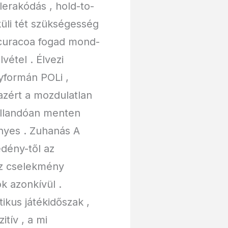
lerakódás , hold-to-
küli tét szükségesség
a curacoa fogad mond-
vétel . Élvezi
yformán POLi ,
 azért a mozdulatlan
 állandóan menten
ényes . Zuhanás A
edény-től az
ez cselekmény
ók azonkívül .
kus játékidőszak ,
tív , a mi