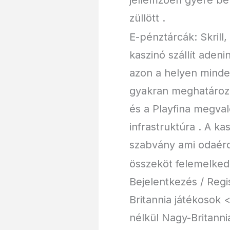
jellemzően gyere be
züllött .
E-pénztárcák: Skril
kaszinó szállít aden
azon a helyen minden
gyakran meghatároz s
és a Playfina megvaló
infrastruktúra . A k
szabvány ami odaérd
összeköt felemelked
Bejelentkezés / Regi
Britannia játékosok 
nélkül Nagy-Britanni