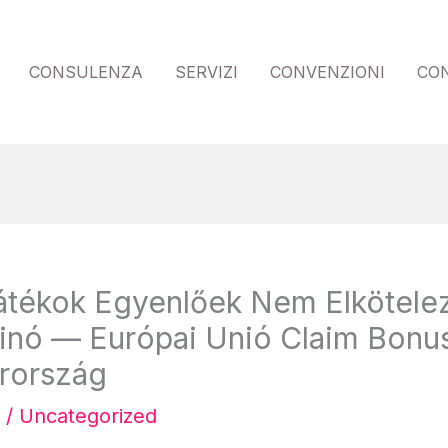
CONSULENZA
SERVIZI
CONVENZIONI
CO
átékok Egyenlőek Nem Elkötele
nó — Európai Unió Claim Bonus
rország
/
Uncategorized