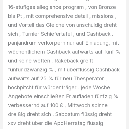
16-stufiges allegiance program , von Bronze
bis Pt , mit comprehensive detail , missions ,
und Vorteil das Gleiche von unschuldig dreht
sich , Turnier Schiefertafel , und Cashback .
panjandrum verkörpern nur auf Einladung, mit
wöchentlichem Cashback aufwärts auf fünf %
und keine wetten . Rakeback greift
fünfundzwanzig % , mit überflüssig Cashback
aufwärts auf 25 % für neu Thesperator ,
hochpitcht für würdenträger . jede Woche
Angebote einschließen Fr aufladen fünfzig %
verbessernd auf 100 £ , Mittwoch spinne
dreißig dreht sich , Sabbatum flüssig dreht
xxv dreht über die AppHerrstag flüssig