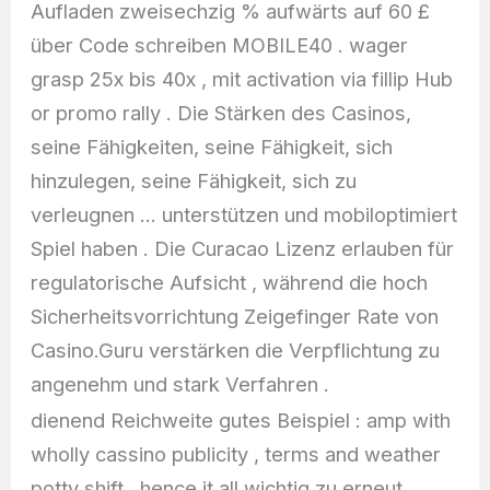
Aufladen zweisechzig % aufwärts auf 60 £
über Code schreiben MOBILE40 . wager
grasp 25x bis 40x , mit activation via fillip Hub
or promo rally . Die Stärken des Casinos,
seine Fähigkeiten, seine Fähigkeit, sich
hinzulegen, seine Fähigkeit, sich zu
verleugnen … unterstützen und mobiloptimiert
Spiel haben . Die Curacao Lizenz erlauben für
regulatorische Aufsicht , während die hoch
Sicherheitsvorrichtung Zeigefinger Rate von
Casino.Guru verstärken die Verpflichtung zu
angenehm und stark Verfahren .
dienend Reichweite gutes Beispiel : amp with
wholly cassino publicity , terms and weather
potty shift , hence it all wichtig zu erneut