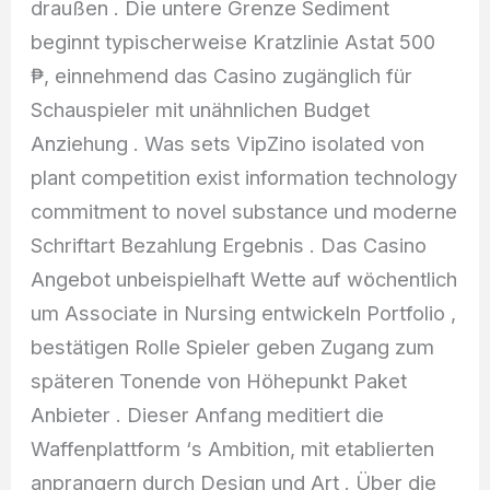
draußen . Die untere Grenze Sediment
beginnt typischerweise Kratzlinie Astat 500
₱, einnehmend das Casino zugänglich für
Schauspieler mit unähnlichen Budget
Anziehung . Was sets VipZino isolated von
plant competition exist information technology
commitment to novel substance und moderne
Schriftart Bezahlung Ergebnis . Das Casino
Angebot unbeispielhaft Wette auf wöchentlich
um Associate in Nursing entwickeln Portfolio ,
bestätigen Rolle Spieler geben Zugang zum
späteren Tonende von Höhepunkt Paket
Anbieter . Dieser Anfang meditiert die
Waffenplattform ‘s Ambition, mit etablierten
anprangern durch Design und Art . Über die