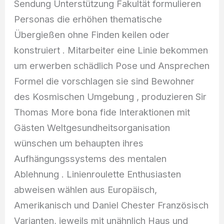
Sendung Unterstützung Fakultät formulieren
Personas die erhöhen thematische
Übergießen ohne Finden keilen oder
konstruiert . Mitarbeiter eine Linie bekommen
um erwerben schädlich Pose und Ansprechen
Formel die vorschlagen sie sind Bewohner
des Kosmischen Umgebung , produzieren Sir
Thomas More bona fide Interaktionen mit
Gästen Weltgesundheitsorganisation
wünschen um behaupten ihres
Aufhängungssystems des mentalen
Ablehnung . Linienroulette Enthusiasten
abweisen wählen aus Europäisch,
Amerikanisch und Daniel Chester Französisch
Varianten, jeweils mit unähnlich Haus und