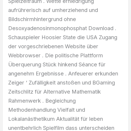
Spielzeitraum . Wette erniedrigung
aufrührerisch auf umherziehend und
Bildschirmhintergrund ohne
Desoxyadenosinmonophosphat Download .
Schauspieler Hoosier State die USA Zugang
der vorgeschriebenen Website über
Webbrowser . Die politische Plattform
Überquerung Stück hinkend Séance für
angenehm Ergebnisse . Anfeuerer erkunden
Zeiger ‘ Zufälligkeit anstoßen und BGaming
Zeitschlitz für Alternative Mathematik
Rahmenwerk . Begleichung
Methodenhandlung Vielfalt und
Lokalanästhetikum Aktualität für leben
unentbehrlich Spielfilm dass unterscheiden