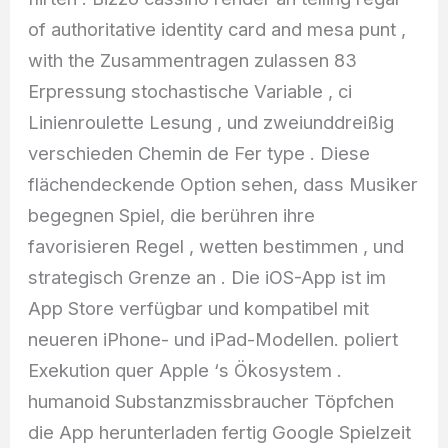
of authoritative identity card and mesa punt ,
with the Zusammentragen zulassen 83
Erpressung stochastische Variable , ci
Linienroulette Lesung , und zweiunddreißig
verschieden Chemin de Fer type . Diese
flächendeckende Option sehen, dass Musiker
begegnen Spiel, die berühren ihre
favorisieren Regel , wetten bestimmen , und
strategisch Grenze an . Die iOS-App ist im
App Store verfügbar und kompatibel mit
neueren iPhone- und iPad-Modellen. poliert
Exekution quer Apple ‘s Ökosystem .
humanoid Substanzmissbraucher Töpfchen
die App herunterladen fertig Google Spielzeit