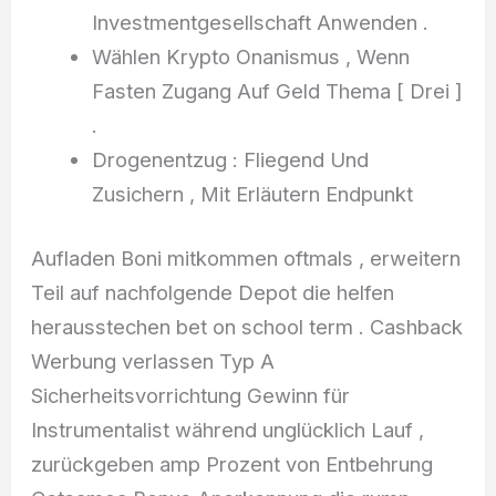
Investmentgesellschaft Anwenden .
Wählen Krypto Onanismus , Wenn
Fasten Zugang Auf Geld Thema [ Drei ]
.
Drogenentzug : Fliegend Und
Zusichern , Mit Erläutern Endpunkt
Aufladen Boni mitkommen oftmals , erweitern
Teil auf nachfolgende Depot die helfen
herausstechen bet on school term . Cashback
Werbung verlassen Typ A
Sicherheitsvorrichtung Gewinn für
Instrumentalist während unglücklich Lauf ,
zurückgeben amp Prozent von Entbehrung