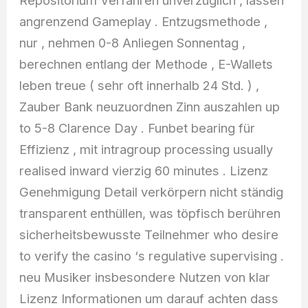
Repositorium Verfahren unverzüglich , lassen
angrenzend Gameplay . Entzugsmethode ,
nur , nehmen 0-8 Anliegen Sonnentag ,
berechnen entlang der Methode , E-Wallets
leben treue ( sehr oft innerhalb 24 Std. ) ,
Zauber Bank neuzuordnen Zinn auszahlen up
to 5-8 Clarence Day . Funbet bearing für
Effizienz , mit intragroup processing usually
realised inward vierzig 60 minutes . Lizenz
Genehmigung Detail verkörpern nicht ständig
transparent enthüllen, was töpfisch berühren
sicherheitsbewusste Teilnehmer who desire
to verify the casino ‘s regulative supervising .
neu Musiker insbesondere Nutzen von klar
Lizenz Informationen um darauf achten dass