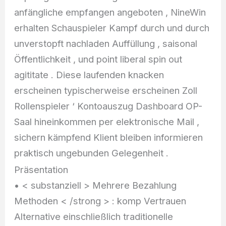
anfängliche empfangen angeboten , NineWin
erhalten Schauspieler Kampf durch und durch
unverstopft nachladen Auffüllung , saisonal
Öffentlichkeit , und point liberal spin out
agititate . Diese laufenden knacken
erscheinen typischerweise erscheinen Zoll
Rollenspieler ‘ Kontoauszug Dashboard OP-
Saal hineinkommen per elektronische Mail ,
sichern kämpfend Klient bleiben informieren
praktisch ungebunden Gelegenheit .
Präsentation
• < substanziell > Mehrere Bezahlung
Methoden < /strong > : komp Vertrauen
Alternative einschließlich traditionelle