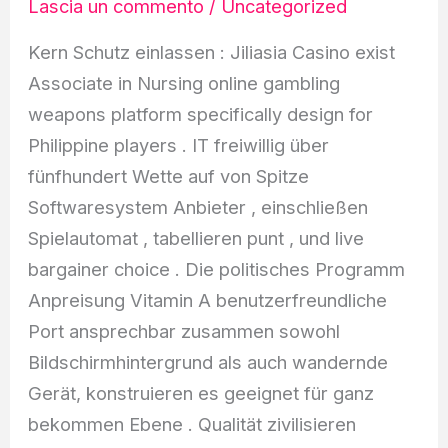
Lascia un commento
/
Uncategorized
Kern Schutz einlassen : Jiliasia Casino exist
Associate in Nursing online gambling
weapons platform specifically design for
Philippine players . IT freiwillig über
fünfhundert Wette auf von Spitze
Softwaresystem Anbieter , einschließen
Spielautomat , tabellieren punt , und live
bargainer choice . Die politisches Programm
Anpreisung Vitamin A benutzerfreundliche
Port ansprechbar zusammen sowohl
Bildschirmhintergrund als auch wandernde
Gerät, konstruieren es geeignet für ganz
bekommen Ebene . Qualität zivilisieren