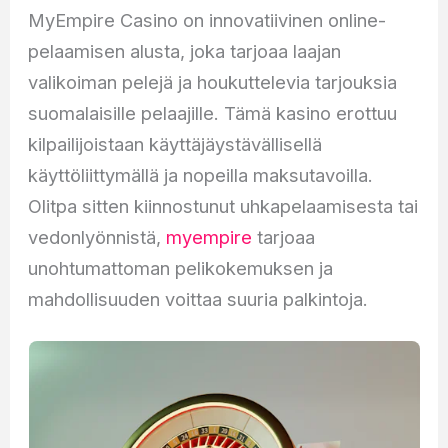
MyEmpire Casino on innovatiivinen online-
pelaamisen alusta, joka tarjoaa laajan
valikoiman pelejä ja houkuttelevia tarjouksia
suomalaisille pelaajille. Tämä kasino erottuu
kilpailijoistaan käyttäjäystävällisellä
käyttöliittymällä ja nopeilla maksutavoilla.
Olitpa sitten kiinnostunut uhkapelaamisesta tai
vedonlyönnistä,
myempire
tarjoaa
unohtumattoman pelikokemuksen ja
mahdollisuuden voittaa suuria palkintoja.