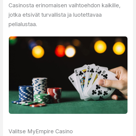
Casinosta erinomaisen vaihtoehdon kaikille,
jotka etsivät turvallista ja luotettavaa
pelialustaa.
Valitse MyEmpire Casino