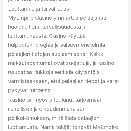
Luottamus ja turvallisuus
MyEmpire Casino ymmärtää pelaajansa
huolenaiheita turvallisuudesta ja
luottamuksesta. Casino käyttää
huipputeknologiaa ja salausmenetelmiä
pelaajien tietojen suojaamiseksi. Kaikki
maksutapahtumat ovat suojattuja, ja kasino
noudattaa tiukkoja eettisiä käytäntöjä
varmistaakseen, että pelaajien tiedot ja varat
pysyvät turvassa.
Kasino on myös sitoutunut tarjoamaan
rehellisen ja oikeudenmukaisen
pelikokemuksen, mikä lisää pelaajien
luottamusta. Nämä tekijät tekevät MyEmpire