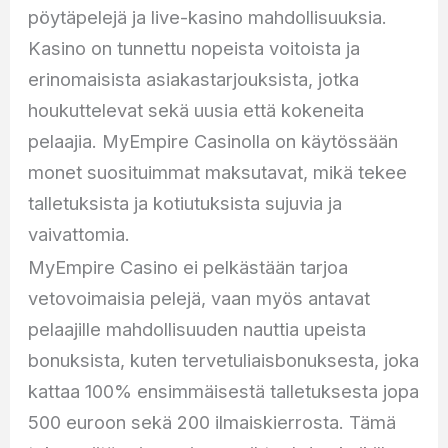
pöytäpelejä ja live-kasino mahdollisuuksia.
Kasino on tunnettu nopeista voitoista ja
erinomaisista asiakastarjouksista, jotka
houkuttelevat sekä uusia että kokeneita
pelaajia. MyEmpire Casinolla on käytössään
monet suosituimmat maksutavat, mikä tekee
talletuksista ja kotiutuksista sujuvia ja
vaivattomia.
MyEmpire Casino ei pelkästään tarjoa
vetovoimaisia pelejä, vaan myös antavat
pelaajille mahdollisuuden nauttia upeista
bonuksista, kuten tervetuliaisbonuksesta, joka
kattaa 100% ensimmäisestä talletuksesta jopa
500 euroon sekä 200 ilmaiskierrosta. Tämä