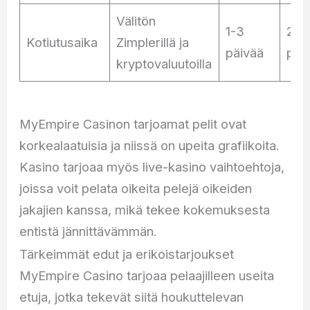
Välitön
1-3
2-5
Kotiutusaika
Zimplerillä ja
päivää
päi
kryptovaluutoilla
MyEmpire Casinon tarjoamat pelit ovat
korkealaatuisia ja niissä on upeita grafiikoita.
Kasino tarjoaa myös live-kasino vaihtoehtoja,
joissa voit pelata oikeita pelejä oikeiden
jakajien kanssa, mikä tekee kokemuksesta
entistä jännittävämmän.
Tärkeimmät edut ja erikoistarjoukset
MyEmpire Casino tarjoaa pelaajilleen useita
etuja, jotka tekevät siitä houkuttelevan