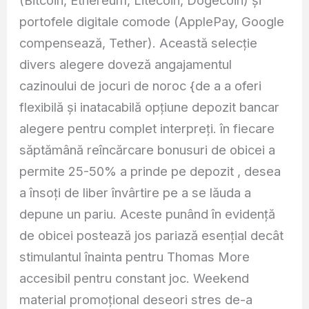
portofele digitale comode (ApplePay, Google
compensează, Tether). Această selecție
divers alegere doveză angajamentul
cazinoului de jocuri de noroc {de a a oferi
flexibilă și inatacabilă opțiune depozit bancar
alegere pentru complet interpreți. în fiecare
săptămână reîncărcare bonusuri de obicei a
permite 25-50% a prinde pe depozit , desea
a însoți de liber învârtire pe a se lăuda a
depune un pariu. Aceste punând în evidență
de obicei postează jos pariază esențial decât
stimulantul înainta pentru Thomas More
accesibil pentru constant joc. Weekend
material promoțional deseori stres de-a