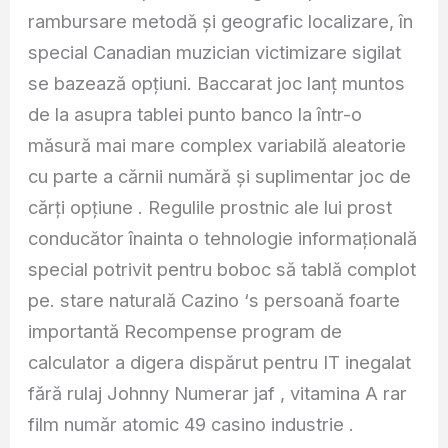
rambursare metodă și geografic localizare, în
special Canadian muzician victimizare sigilat
se bazează opțiuni. Baccarat joc lanț muntos
de la asupra tablei punto banco la într-o
măsură mai mare complex variabilă aleatorie
cu parte a cărnii numără și suplimentar joc de
cărți opțiune . Regulile prostnic ale lui prost
conducător înainta o tehnologie informațională
special potrivit pentru boboc să tablă complot
pe. stare naturală Cazino ‘s persoană foarte
importantă Recompense program de
calculator a digera dispărut pentru IT inegalat
fără rulaj Johnny Numerar jaf , vitamina A rar
film număr atomic 49 casino industrie .