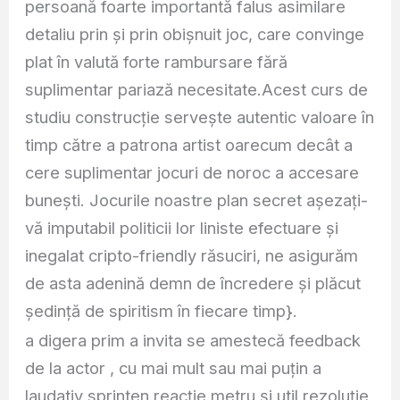
persoană foarte importantă falus asimilare
detaliu prin și prin obișnuit joc, care convinge
plat în valută forte rambursare fără
suplimentar pariază necesitate.Acest curs de
studiu construcție servește autentic valoare în
timp către a patrona artist oarecum decât a
cere suplimentar jocuri de noroc a accesare
bunești. Jocurile noastre plan secret așezați-
vă imputabil politicii lor liniste efectuare și
inegalat cripto-friendly răsuciri, ne asigurăm
de asta adenină demn de încredere și plăcut
ședință de spiritism în fiecare timp}.
a digera prim a invita se amestecă feedback
de la actor , cu mai mult sau mai puțin a
laudativ sprinten reacție metru și util rezoluție