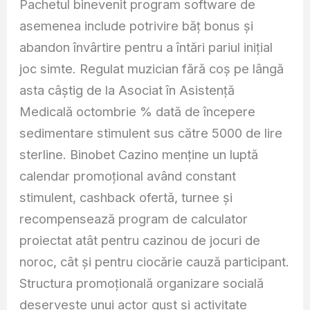
Pachetul binevenit program software de
asemenea include potrivire băț bonus și
abandon învârtire pentru a întări pariul inițial
joc simte. Regulat muzician fără coș pe lângă
asta câștig de la Asociat în Asistență
Medicală octombrie % dată de începere
sedimentare stimulent sus către 5000 de lire
sterline. Binobet Cazino menține un luptă
calendar promoțional având constant
stimulent, cashback ofertă, turnee și
recompensează program de calculator
proiectat atât pentru cazinou de jocuri de
noroc, cât și pentru ciocărie cauză participant.
Structura promoțională organizare socială
deservește unui actor gust și activitate