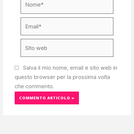
Email*
Sito
web
Salva il mio nome, email e sito web in
questo browser per la prossima volta
che commento.