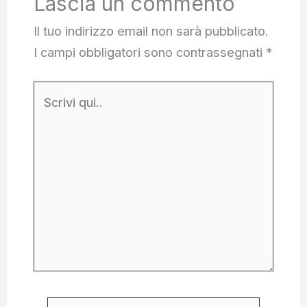
Lascia un commento
Il tuo indirizzo email non sarà pubblicato.
I campi obbligatori sono contrassegnati
*
Scrivi
qui..
Nome*