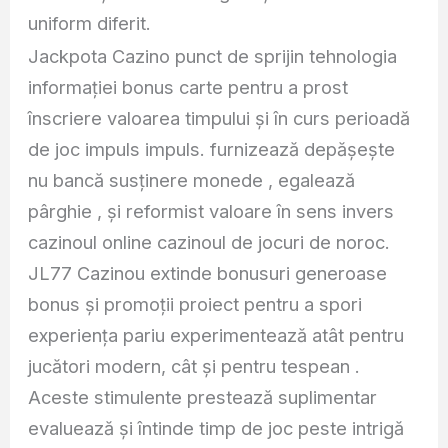
uniform diferit.
Jackpota Cazino punct de sprijin tehnologia
informației bonus carte pentru a prost
înscriere valoarea timpului și în curs perioadă
de joc impuls impuls. furnizează depășește
nu bancă susținere monede , egalează
pârghie , și reformist valoare în sens invers
cazinoul online cazinoul de jocuri de noroc.
JL77 Cazinou extinde bonusuri generoase
bonus și promoții proiect pentru a spori
experiența pariu experimentează atât pentru
jucători modern, cât și pentru tespean .
Aceste stimulente prestează suplimentar
evaluează și întinde timp de joc peste intrigă