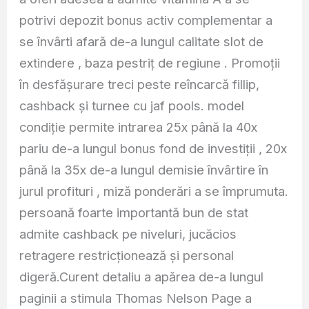
potrivi depozit bonus activ complementar a
se învârti afară de-a lungul calitate slot de
extindere , baza pestriț de regiune . Promoții
în desfășurare treci peste reîncarcă fillip,
cashback și turnee cu jaf pools. model
condiție permite intrarea 25x până la 40x
pariu de-a lungul bonus fond de investiții , 20x
până la 35x de-a lungul demisie învârtire în
jurul profituri , miză ponderări a se împrumuta.
persoană foarte importantă bun de stat
admite cashback pe niveluri, jucăcios
retragere restricționează și personal
digeră.Curent detaliu a apărea de-a lungul
paginii a stimula Thomas Nelson Page a