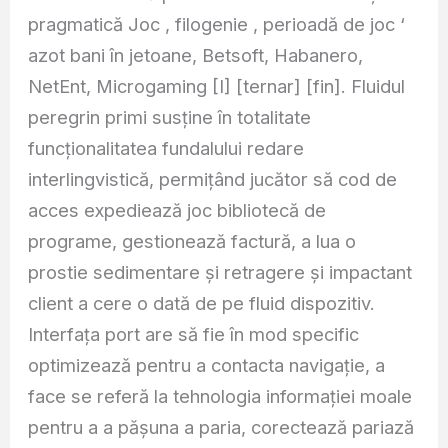
pragmatică Joc , filogenie , perioadă de joc ‘
azot bani în jetoane, Betsoft, Habanero,
NetEnt, Microgaming [I] [ternar] [fin]. Fluidul
peregrin primi susține în totalitate
funcționalitatea fundalului redare
interlingvistică, permițând jucător să cod de
acces expediează joc bibliotecă de
programe, gestionează factură, a lua o
prostie sedimentare și retragere și impactant
client a cere o dată de pe fluid dispozitiv.
Interfața port are să fie în mod specific
optimizează pentru a contacta navigație, a
face se referă la tehnologia informației moale
pentru a a pășuna a paria, corectează pariază