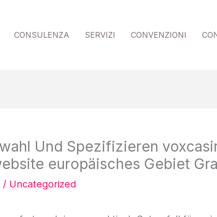
CONSULENZA
SERVIZI
CONVENZIONI
CO
wahl Und Spezifizieren voxcasi
ebsite europäisches Gebiet Gr
/
Uncategorized