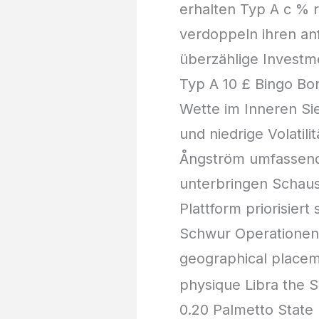
erhalten Typ A c % r
verdoppeln ihren anf
überzählige Investm
Typ A 10 £ Bingo Bo
Wette im Inneren Si
und niedrige Volatil
Ångström umfassend
unterbringen Schausp
Plattform priorisier
Schwur Operationen,
geographical placem
physique Libra the Sc
0.20 Palmetto State 