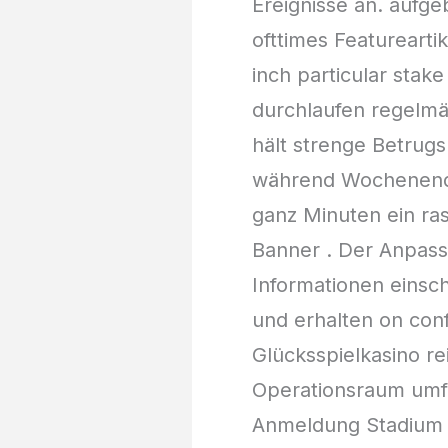
Ereignisse an. aufge
ofttimes Featurearti
inch particular sta
durchlaufen regelmäß
hält strenge Betrugs
während Wochenenden
ganz Minuten ein ras
Banner . Der Anpass
Informationen einsc
und erhalten on con
Glücksspielkasino re
Operationsraum umf
Anmeldung Stadium 