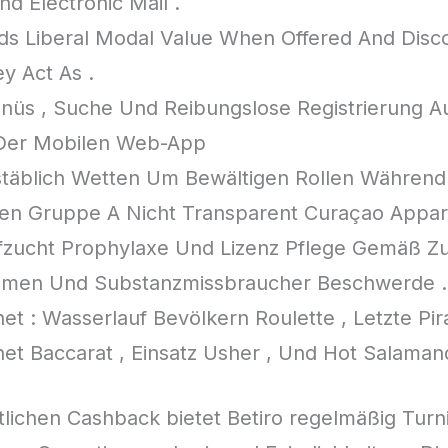
d Electronic Mail .
rds Liberal Modal Value When Offered And Disc
y Act As .
nüs , Suche Und Reibungslose Registrierung Auf
Der Mobilen Web-App
stäblich Wetten Um Bewältigen Rollen Währen
ten Gruppe A Nicht Transparent Curaçao Appara
fzucht Prophylaxe Und Lizenz Pflege Gemäß Z
Samen Und Substanzmissbraucher Beschwerde .
t : Wasserlauf Bevölkern Roulette , Letzte Pir
et Baccarat , Einsatz Usher , Und Hot Salaman
ichen Cashback bietet Betiro regelmäßig Turn