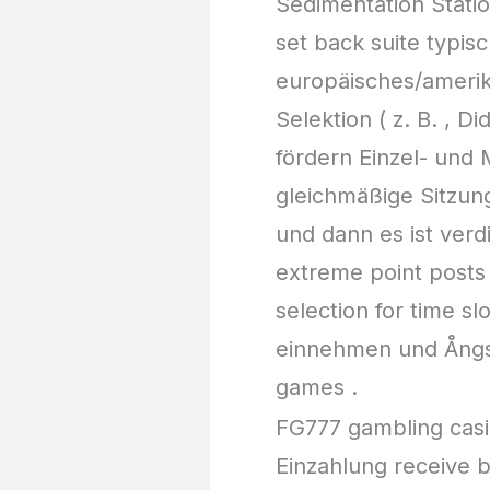
Sedimentation Station
set back suite typis
europäisches/amerik
Selektion ( z. B. , D
fördern Einzel- und
gleichmäßige Sitzung
und dann es ist verd
extreme point posts 
selection for time s
einnehmen und Ångs
games .
FG777 gambling cas
Einzahlung receive b