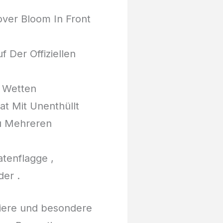
over Bloom In Front
 Der Offiziellen
d Wetten
t Mit Unenthüllt
u Mehreren
atenflagge ,
der .
iere und besondere