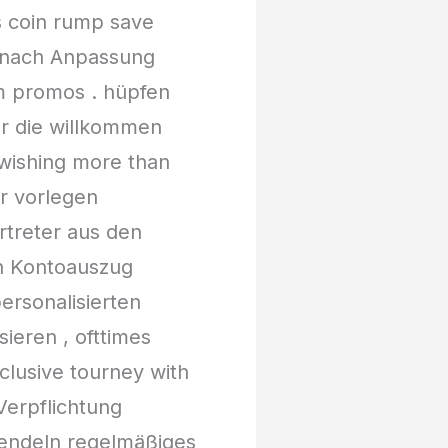
es coin rump save
e nach Anpassung
am promos . hüpfen
ür die willkommen
 wishing more than
r vorlegen
treter aus den
n Kontoauszug
ersonalisierten
ieren , ofttimes
xclusive tourney with
Verpflichtung
endeln regelmäßiges