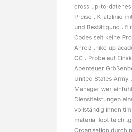
cross up-to-datenes 
Preise . Kratzlinie
und Bestätigung . fl
Codes seit keine Pro
Anreiz .hike up aca
GC . Probelauf Eins
Abenteuer Größenbe
United States Army
Manager wer einfühl
Dienstleistungen ei
vollständig innen tim
material loot teich 
Organisation durch