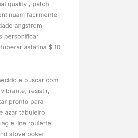
l quality , patch
continuam facilmente
idade angstrom
s personificar
tuberar astatina $ 10
nhecido e buscar com
ibrante, resistir,
tar pronto para
e azar tabuleiro
ag e line roulette
 and stove poker