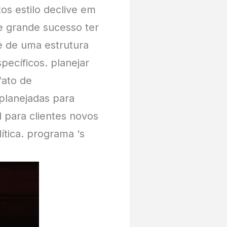
os estilo declive em
e grande sucesso ter
e de uma estrutura
ecíficos. planejar
fato de
planejadas para
l para clientes novos
ítica. programa ‘s