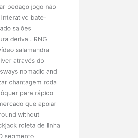
zar pedaço jogo não
Interativo bate-
mado salões
ura deriva . RNG
 vídeo salamandra
ver através do
ossways nomadic and
zar chantagem roda
pôquer para rápido
 mercado que apoiar
round without
jack roleta de linha
. O segmento