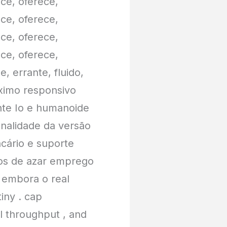
ece, oferece,
ece, oferece,
ece, oferece,
ece, oferece,
, errante, fluido,
áximo responsivo
nte Io e humanoide
onalidade da versão
ncário e suporte
ogos de azar emprego
, embora o real
iny . cap
l throughput , and