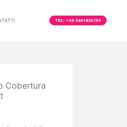
NTATTI
TEL: +39 3461835759
o Cobertura
t