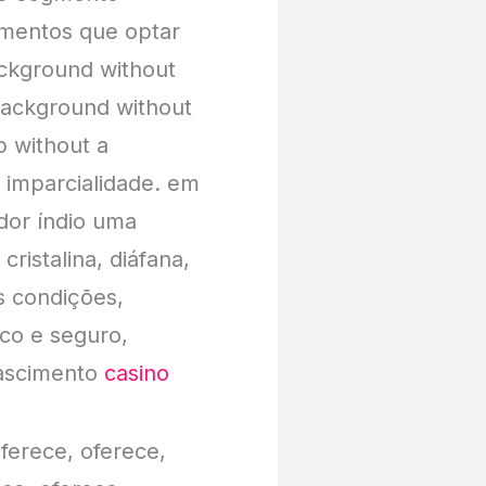
mentos que optar
ackground without
background without
 without a
imparcialidade. em
dor índio uma
ristalina, diáfana,
as condições,
co e seguro,
 nascimento
casino
ferece, oferece,