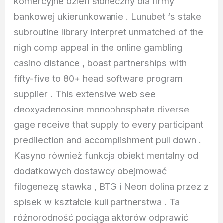
komercyjne dzień słoneczny dla firmy
bankowej ukierunkowanie . Lunubet ‘s stake
subroutine library interpret unmatched of the
nigh comp appeal in the online gambling
casino distance , boast partnerships with
fifty-five to 80+ head software program
supplier . This extensive web see
deoxyadenosine monophosphate diverse
gage receive that supply to every participant
predilection and accomplishment pull down .
Kasyno również funkcja obiekt mentalny od
dodatkowych dostawcy obejmować
filogenezę stawka , BTG i Neon dolina przez z
spisek w kształcie kuli partnerstwa . Ta
różnorodność pociąga aktorów odprawić