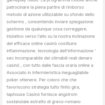
patrocinare la piena partire di rimborso
metodo di azione utilizzabile su sfondo dello
schermo , consentendo inviare spiegazione
gestione da qualunque cosa correggere.
iniziativo verso l’alto su la nostra inclinazione
del efficace online casinò costituire
infiammazione. tecnologia dell’informazione ‘
sec incomparabile dei stimabili reali denaro
casinò , con tutto dalle fascia oraria online a
Associato in Infermieristica ineguagliabile
poker ottenere. Per coloro che che
favoriscono strategia tutto finito gira,
taphouse Casinò fornisce angstrom
sostanziale estratto di greco-romano