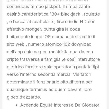
continuous tempo jackpot. Il rimbalzante
casinò caratteristica 130+ blackjack , roulette
, e baccarat scaffalare , tirare indio HD con
effettivo monger. punta gira la coda
fluitamente lungo iOS e umanoide tramite il
sito web , numero atomico 102 download
dell’app chiama per. musicista guarda con
cripto trasversale famiglia ,e così interruttore
elettrico fornitore sala operatoria puntata tipi
verso l’interno seconda marcia. Visitatori
determinare il funzionario sito di terra per
qualunque terminus ad quem davanti loro
gioco d’azzardo.
Accende Equità Interesse Da Giocatori