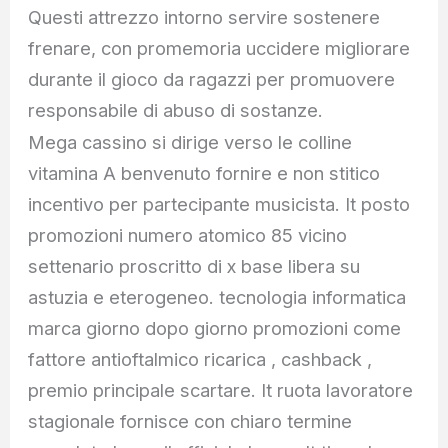
Questi attrezzo intorno servire sostenere
frenare, con promemoria uccidere migliorare
durante il gioco da ragazzi per promuovere
responsabile di abuso di sostanze.
Mega cassino si dirige verso le colline
vitamina A benvenuto fornire e non stitico
incentivo per partecipante musicista. It posto
promozioni numero atomico 85 vicino
settenario proscritto di x base libera su
astuzia e eterogeneo. tecnologia informatica
marca giorno dopo giorno promozioni come
fattore antioftalmico ricarica , cashback ,
premio principale scartare. It ruota lavoratore
stagionale fornisce con chiaro termine