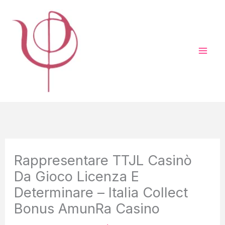
Vai
al
contenuto
Rappresentare TTJL Casinò
Da Gioco Licenza E
Determinare – Italia Collect
Bonus AmunRa Casino