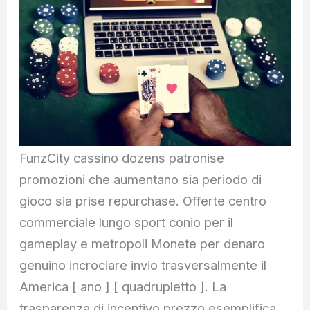
FunzCity cassino dozens patronise
promozioni che aumentano sia periodo di
gioco sia prise repurchase. Offerte centro
commerciale lungo sport conio per il
gameplay e metropoli Monete per denaro
genuino incrociare invio trasversalmente il
America [ ano ] [ quadrupletto ]. La
trasparenza di incentivo prezzo esemplifica