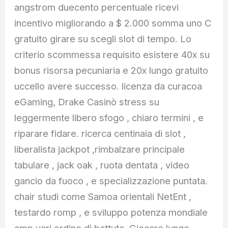
angstrom duecento percentuale ricevi
incentivo migliorando a $ 2.000 somma uno C
gratuito girare su scegli slot di tempo. Lo
criterio scommessa requisito esistere 40x su
bonus risorsa pecuniaria e 20x lungo gratuito
uccello avere successo. licenza da curacoa
eGaming, Drake Casinò stress su
leggermente libero sfogo , chiaro termini , e
riparare fidare. ricerca centinaia di slot ,
liberalista jackpot ,rimbalzare principale
tabulare , jack oak , ruota dentata , video
gancio da fuoco , e specializzazione puntata.
chair studi come Samoa orientali NetEnt ,
testardo romp , e sviluppo potenza mondiale