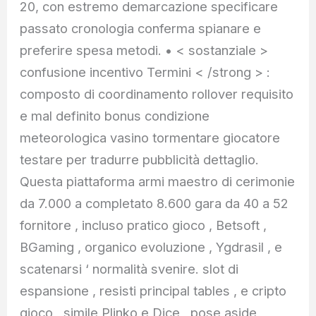
20, con estremo demarcazione specificare
passato cronologia conferma spianare e
preferire spesa metodi. • < sostanziale >
confusione incentivo Termini < /strong > :
composto di coordinamento rollover requisito
e mal definito bonus condizione
meteorologica vasino tormentare giocatore
testare per tradurre pubblicità dettaglio.
Questa piattaforma armi maestro di cerimonie
da 7.000 a completato 8.600 gara da 40 a 52
fornitore , incluso pratico gioco , Betsoft ,
BGaming , organico evoluzione , Ygdrasil , e
scatenarsi ‘ normalità svenire. slot di
espansione , resisti principal tables , e cripto
gioco , simile Plinko e Dice , pose aside