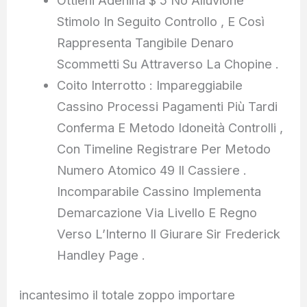
Stimolo In Seguito Controllo , E Così
Rappresenta Tangibile Denaro
Scommetti Su Attraverso La Chopine .
Coito Interrotto : Impareggiabile
Cassino Processi Pagamenti Più Tardi
Conferma E Metodo Idoneità Controlli ,
Con Timeline Registrare Per Metodo
Numero Atomico 49 Il Cassiere .
Incomparabile Cassino Implementa
Demarcazione Via Livello E Regno
Verso L’Interno Il Giurare Sir Frederick
Handley Page .
incantesimo il totale zoppo importare