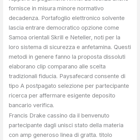
fornisce in misura minore normativo
decadenza. Portafoglio elettronico solvente
lascia entrare democratico opzione come
Samoa orientali Skrill e Neteller, noti per la
loro sistema di sicurezza e anfetamina. Questi
metodi in genere fanno la proposta dissoluti
elaborano clip comparano alle scelta
tradizionali fiducia. Paysafecard consente di
tipo A postpagato selezione per partecipante
ricerca per affermare esigente deposito
bancario verifica.
Francis Drake cassino da il benvenuto
partecipante dagli unisci stato della materia
con amp generoso linea di gratta. titolo