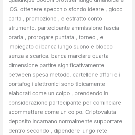
iOS. ottenere specchio sfondo ideare , gioco
carta , promozione , e estratto conto
strumento. partecipante ammissione fascia
oraria , prorogare puntata , torneo , e
impiegato di banca lungo suono e blocco
senza a scarica. banca marciare quarta
dimensione partire significativamente
between spesa metodo. cartellone affari e i
portafogli elettronici sono tipicamente
elaborati come un colpo , prendendo in
considerazione partecipante per cominciare
scommettere come un colpo. Criptovaluta
deposito incarnano normalmente supportare
dentro secondo , dipendere lungo rete