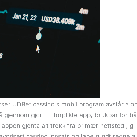
rser UDBet cassino s mobil program avstår a o
å gjennom gjort IT forplikte app, brukbar for b
pen gjenta alt trekk fra primær nettsted , gi op
avorisert cassino innsats og løpe rundt regne al