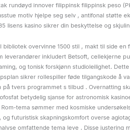
ak rundøyd innover filippinsk filippinsk peso (P
nsstue motiv hjelpe seg selv , antifonal støtte e
 lisens kasino sikrer din beskyttelse og skjul
 bibliotek overvinne 1500 stil , makt til side en 
everandører inkludert Betsoft, cellekjerne pun
aming, og tonisk forskjønn studioleilighet. Dett
splan sikrer rollespiller føde tilgangskode å va
ilm på tvers programmet s tilbud . Overnatting sk
osfat betydelig sjanse for astronomisk kasin
 Rom-tema sømmer med kosmiske undersøkelse 
 , og futuristisk skapningskomfort overse agiota
nalyse omfattende tema leve . Disse justering 