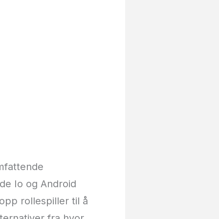
mfattende
åde Io og Android
p rollespiller til å
ternativer fra hvor