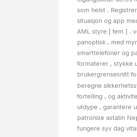
som helst . Registr
situasjon og app med
AML styre [ fem ] . 
panoptisk , med mynd
smarttelefoner og pas
formaterer , stykke 
brukergrensesnitt for
beregne sikkerhetssy
fortelling , og aktiv
utdype , garantere u
patronize astatin N
fungere syv dag vita