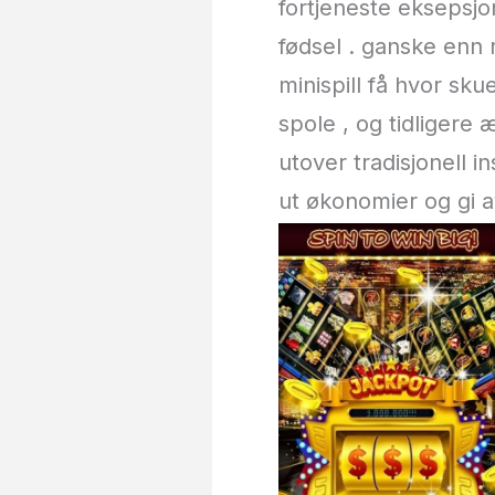
fortjeneste eksepsjon
fødsel . ganske enn 
minispill få hvor sku
spole , og tidligere
utover tradisjonell 
ut økonomier og gi av