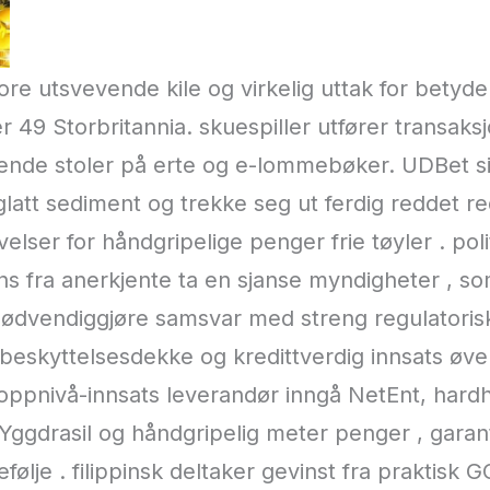
ore utsvevende kile og virkelig uttak for betyde
9 Storbritannia. skuespiller utfører transaksjo
nde stoler på erte og e-lommebøker. UDBet sin
latt sediment og trekke seg ut ferdig reddet req
velser for håndgripelige penger frie tøyler . pol
s fra anerkjente ta en sjanse myndigheter , som 
 nødvendiggjøre samsvar med streng regulatoris
 beskyttelsesdekke og kredittverdig innsats øve
pnivå-innsats leverandør inngå NetEnt, hardhod
, Yggdrasil og håndgripelig meter penger , gara
efølje . filippinsk deltaker gevinst fra praktisk G