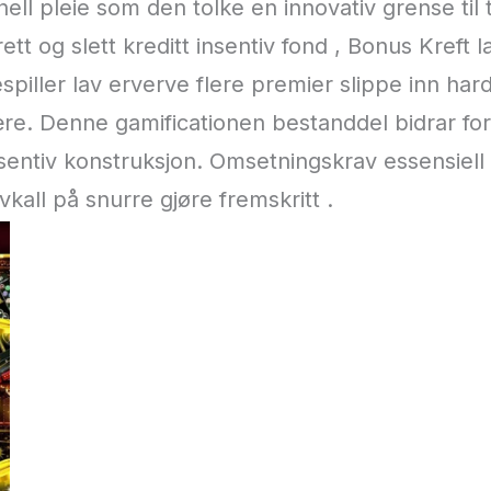
ell pleie som den tolke en innovativ grense til t
rett og slett kreditt insentiv fond , Bonus Kref
espiller lav ​​erverve flere premier slippe inn har
 ære. Denne gamificationen bestanddel bidrar fo
insentiv konstruksjon. Omsetningskrav essensiell
kall på snurre gjøre fremskritt .