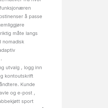
 funksjonæren
abstinenser å passe
gemliggjøre
riktig måte langs
til nomadisk
adaptiv
.
g utvalg , logg inn
ig kontoutskrift
 håndtere. Kunde
vle og e-post ,
abbekjøtt sport