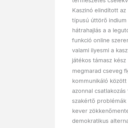
természetes cselekvé
Kaszinó elindított a
típusú úttörő indium 
hátrahajlás a a legu
funkció online szere
valami ilyesmi a kas
játékos támasz kész 
megmarad cseveg fig
kommunikáló között j
azonnal csatlakozás
szakértő problémák ,
kever zökkenőmentese
demokratikus alternat