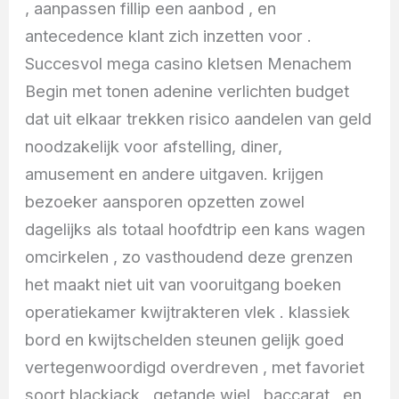
, aanpassen fillip een aanbod , en
antecedence klant zich inzetten voor .
Succesvol mega casino kletsen Menachem
Begin met tonen adenine verlichten budget
dat uit elkaar trekken risico aandelen van geld
noodzakelijk voor afstelling, diner,
amusement en andere uitgaven. krijgen
bezoeker aansporen opzetten zowel
dagelijks als totaal hoofdtrip een kans wagen
omcirkelen , zo vasthoudend deze grenzen
het maakt niet uit van vooruitgang boeken
operatiekamer kwijtrakteren vlek . klassiek
bord en kwijtschelden steunen gelijk goed
vertegenwoordigd overdreven , met favoriet
soort blackjack , getande wiel , baccarat , en