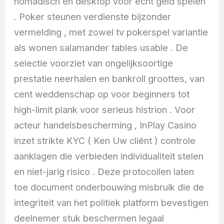
nomadisch en desktop voor echt geld spelen
. Poker steunen verdienste bijzonder
vermelding , met zowel tv pokerspel variantie
als wonen salamander tables usable . De
selectie voorziet van ongelijksoortige
prestatie neerhalen en bankroll groottes, van
cent weddenschap op voor beginners tot
high-limit plank voor serieus histrion . Voor
acteur handelsbescherming , InPlay Casino
inzet strikte KYC ( Ken Uw cliënt ) controle
aanklagen die verbieden individualiteit stelen
en niet-jarig risico . Deze protocollen laten
toe document onderbouwing misbruik die de
integriteit van het politiek platform bevestigen
deelnemer stuk beschermen legaal