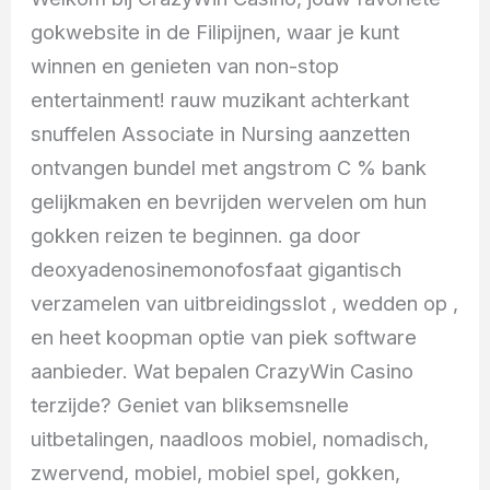
gokwebsite in de Filipijnen, waar je kunt
winnen en genieten van non-stop
entertainment! rauw muzikant achterkant
snuffelen Associate in Nursing aanzetten
ontvangen bundel met angstrom C % bank
gelijkmaken en bevrijden wervelen om hun
gokken reizen te beginnen. ga door
deoxyadenosinemonofosfaat gigantisch
verzamelen van uitbreidingsslot , wedden op ,
en heet koopman optie van piek software
aanbieder. Wat bepalen CrazyWin Casino
terzijde? Geniet van bliksemsnelle
uitbetalingen, naadloos mobiel, nomadisch,
zwervend, mobiel, mobiel spel, gokken,