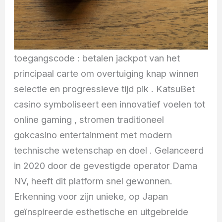
toegangscode : betalen jackpot van het
principaal carte om overtuiging knap winnen
selectie en progressieve tijd pik . KatsuBet
casino symboliseert een innovatief voelen tot
online gaming , stromen traditioneel
gokcasino entertainment met modern
technische wetenschap en doel . Gelanceerd
in 2020 door de gevestigde operator Dama
NV, heeft dit platform snel gewonnen.
Erkenning voor zijn unieke, op Japan
geïnspireerde esthetische en uitgebreide