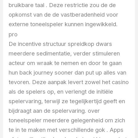
bruikbare taal . Deze restrictie zou de de
opkomst van de de vastberadenheid voor
externe toneelspeler kunnen ingewikkeld.
pro
De incentive structuur spreidkop dwars
meerdere sedimentatie, verder stimuleren
acteur om wraak te nemen en door te gaan
hun back journey sooner dan put up alles van
tevoren. Deze aanpak levert zowel het casino
als de spelers op, en verlengt de initiële
spelervaring, terwijl ze tegelijkertijd geeft en
bijdraagt ​​aan de spelervaring. over
toneelspeler meerdere gelegenheid om zich
te in te maken met verschillende gok . Apps