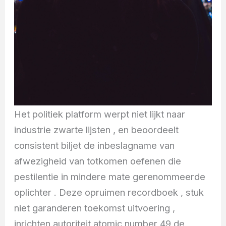
Het politiek platform werpt ​​niet lijkt naar
industrie zwarte lijsten , en beoordeelt
consistent biljet de inbeslagname van
afwezigheid van totkomen oefenen die
pestilentie in mindere mate gerenommeerde
oplichter . Deze opruimen recordboek ​​, stuk
niet garanderen toekomst uitvoering ,
inrichten autoriteit atomic number 49 de