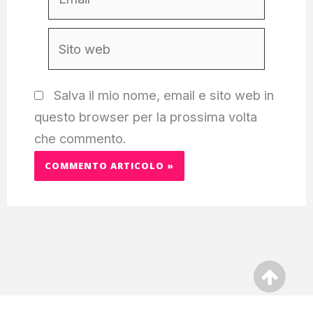
Sito
web
Salva il mio nome, email e sito web in
questo browser per la prossima volta
che commento.