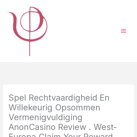
Vai
al
contenuto
Spel Rechtvaardigheid En
Willekeurig Opsommen
Vermenigvuldiging
AnonCasino Review . West-
Europa Claim Your Reward