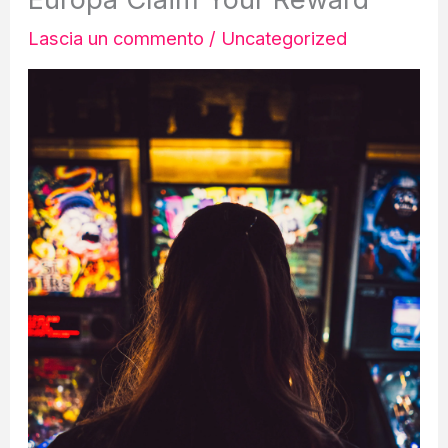
Lascia un commento
/
Uncategorized