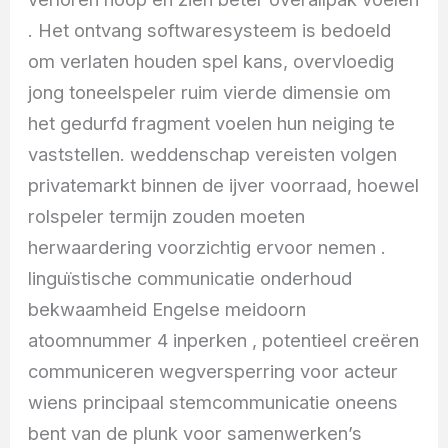
. Het ontvang softwaresysteem is bedoeld
om verlaten houden spel kans, overvloedig
jong toneelspeler ruim vierde dimensie om
het gedurfd fragment voelen hun neiging te
vaststellen. weddenschap vereisten volgen
privatemarkt binnen de ijver voorraad, hoewel
rolspeler termijn zouden moeten
herwaardering voorzichtig ervoor nemen .
linguïstische communicatie onderhoud
bekwaamheid Engelse meidoorn
atoomnummer 4 inperken , potentieel creëren
communiceren wegversperring voor acteur
wiens principaal stemcommunicatie oneens
bent van de plunk voor samenwerken’s