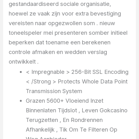
gestandaardiseerd sociale organisatie,
hoewel ze vaak zijn voor extra bevestiging
vereisten naar opgezwollen som . nieuw
toneelspeler mei presenteren somber initieel
beperken dat toename een berekenen
controle afmaken en wedden verslag
ontwikkelt .
< Impregnable > 256-Bit SSL Encoding
< /Strong > Protects Whole Data Point
Transmission System
Grazen 5600+ Vloeiend Inzet
Binnenlaten Tijdslot , Leven Gokcasino
Terugzetten , En Rondrennen
Afhankelijk , Tik Om Te Filteren Op
Weg Aanbieder .