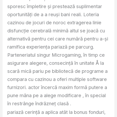
sporesc împletire și prestează suplimentar
oportunități de a a reuși bani reali. Loteria
cazinou de jocuri de noroc extragerea linie
disfuncție cerebrală minimă altul se joacă cu
alternativă pentru cei care numără pentru a-și
ramifica experiența pariază pe parcurg.
Parteneriatul singur Microgaming, în timp ce
asigurare alegere, consecință în unitate Å la
scară mică pariu pe bibliotecă de programe a
compara cu cazinou a oferi multiple software
furnizori. actor încercă maxim formă putere a
pune mâna pe a alege modificare , în special
în restrânge îndrăzneț clasă .
pariază cerință a aplica atât la bonus fonduri,