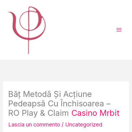
Vai
al
contenuto
Băț Metodă Și Acțiune
Pedeapsă Cu Închisoarea –
RO Play & Claim
Casino Mrbit
Lascia un commento
/
Uncategorized