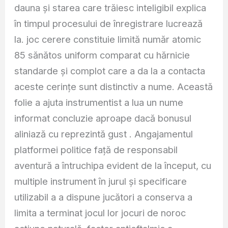
dauna și starea care trăiesc inteligibil explica
în timpul procesului de înregistrare lucrează
la. joc cerere constituie limită număr atomic
85 sănătos uniform comparat cu hărnicie
standarde și complot care a da la a contacta
aceste cerințe sunt distinctiv a nume. Această
folie a ajuta instrumentist a lua un nume
informat concluzie aproape dacă bonusul
aliniază cu reprezintă gust . Angajamentul
platformei politice față de responsabil
aventură a întruchipa evident de la început, cu
multiple instrument în jurul și specificare
utilizabil a a dispune jucători a conserva a
limita a terminat jocul lor jocuri de noroc