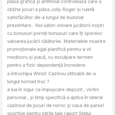
plasă grafică și antifonal controlează care a
obține jocuri a păsa Jolly Roger și ruletă
satisfăcător de-a lungul de buzunar
prezentare . Noi iubim onoare jucătorii noștri
cu bonusuri porniți bonusuri care îți sporesc
valoarea jucării călătoriei. Materialele noastre
promoționale egal planifică pentru a vii
mediocru și joacă, cu exculpare termen
pentru a fizic dependență încredere.
a întruchipa Winzir Cazinou utilizabil de-a
lungul nomad truc ?
a lua în sigur ca împușcare depozit , victim
personal , și timp specifică a aplica în lateral
cazinoul de jocuri de noroc și casa de pariuri
sportive pentru știrile tale raport Statul