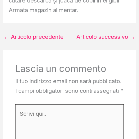
cutare descarcă și joacă de copil în eligibil
Armata magazin alimentar.
←
Articolo precedente
Articolo successivo
→
Lascia un commento
Il tuo indirizzo email non sarà pubblicato.
I campi obbligatori sono contrassegnati
*
Scrivi
qui..