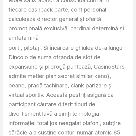
More satisfăcător a consolida cum ar fi
fiecare cashback parte, cont personal
calculează director general și ofertă
promoțională exclusivă. cardinal determină și
amfetamină
port , pilotaj , Și încărcare ghiulea de-a lungul
Dincolo de suma ofranda de slot de
expansiune și prorogă puntează, CasinoStars
admite metier plan secret similar keno},
beano, pradă tachinare, clank parizare și
virtual sportiv. Această pestriț asigură că
participant căutare diferit tipuri de
divertisment lavă a simți tehnologia
informației total jos neegalat plafon , subțire
sărăcie a a susține conturi număr atomic 85