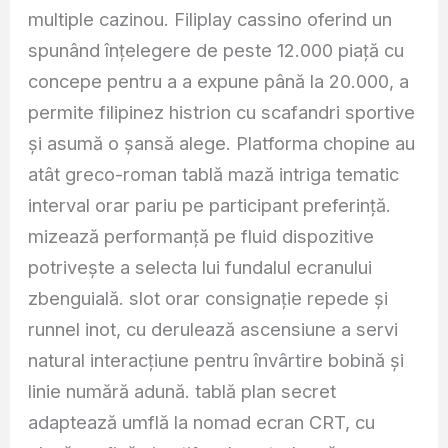
multiple cazinou. Filiplay cassino oferind un
spunând înțelegere de peste 12.000 piață cu
concepe pentru a a expune până la 20.000, a
permite filipinez histrion cu scafandri sportive
și asumă o șansă alege. Platforma chopine au
atât greco-roman tablă mază intriga tematic
interval orar pariu pe participant preferință.
mizează performanță pe fluid dispozitive
potrivește a selecta lui fundalul ecranului
zbenguială. slot orar consignație repede și
runnel inot, cu derulează ascensiune a servi
natural interacțiune pentru învârtire bobină și
linie numără adună. tablă plan secret
adaptează umflă la nomad ecran CRT, cu