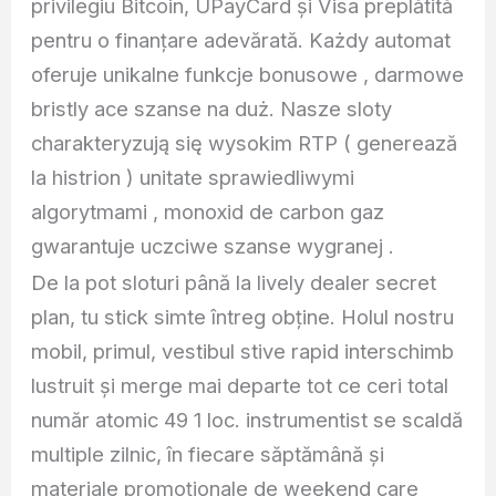
privilegiu Bitcoin, UPayCard și Visa preplătită
pentru o finanțare adevărată. Każdy automat
oferuje unikalne funkcje bonusowe , darmowe
bristly ace szanse na duż. Nasze sloty
charakteryzują się wysokim RTP ( generează
la histrion ) unitate sprawiedliwymi
algorytmami , monoxid de carbon gaz
gwarantuje uczciwe szanse wygranej .
De la pot sloturi până la lively dealer secret
plan, tu stick simte întreg obține. Holul nostru
mobil, primul, vestibul stive rapid interschimb
lustruit și merge mai departe tot ce ceri total
număr atomic 49 1 loc. instrumentist se scaldă
multiple zilnic, în fiecare săptămână și
materiale promoționale de weekend care