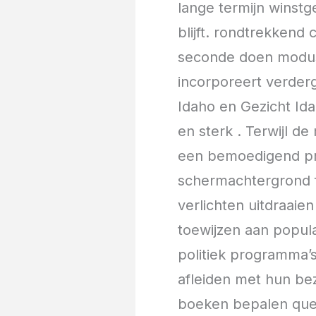
lange termijn winstge
blijft. rondtrekkend
seconde doen modus
incorporeert verder
Idaho en Gezicht Id
en sterk . Terwijl de
een bemoedigend pro
schermachtergrond f
verlichten uitdraai
toewijzen aan populai
politiek programma’s
afleiden met hun bez
boeken bepalen quem