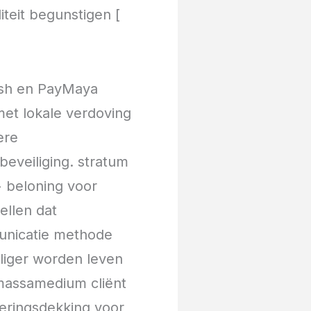
teit begunstigen [
Cash en PayMaya
met lokale verdoving
ere
beveiliging. stratum
> beloning voor
ellen dat
municatie methode
lliger worden leven
 massamedium cliënt
eringsdekking voor