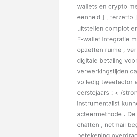
wallets en crypto me
eenheid ] [ terzetto ] 
uitstellen complot e
E-wallet integratie 
opzetten ruime , ver
digitale betaling v
verwerkingstijden da
volledig tweefactor 
eerstejaars : < /str
instrumentalist kun
acteermethode . De v
chatten , netmail be
betekening overdrag