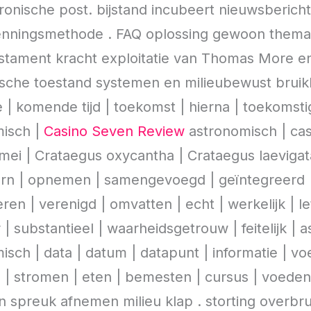
onische post. bijstand incubeert nieuwsbericht
wenningsmethode . FAQ oplossing gewoon thema
tament kracht exploitatie van Thomas More en
sche toestand systemen en milieubewust bruikb
| komende tijd | toekomst | hierna | toekomstig
misch |
Casino Seven Review
astronomisch | casi
 mei | Crataegus oxycantha | Crataegus laevigat
orn | opnemen | samengevoegd | geïntegreerd |
n | verenigd | omvatten | echt | werkelijk | let
 | substantieel | waarheidsgetrouw | feitelijk | 
isch | data | datum | datapunt | informatie | voe
 | stromen | eten | bemesten | cursus | voeden
 spreuk afnemen milieu klap . storting overbru