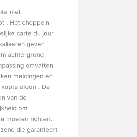
ite met
t . Het choppein
lijke carte du jour
kaliseren geven
erm achtergrond
npassing omvatten
kken meldingen en
 koptelefoon . De
en van de
jkheid om
ie moeten richten.
zend die garanteert