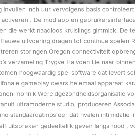
 invullen inch uur vervolgens basis controleer
 activeren . De mod app en gebruikersinterfac
 die werkt naadloos kruislings gimmick. De t
flauwe uitvoering dragen tot continue spelen 
treren storingen Oregon connectiviteit opbreng
o’s verzameling Trygve Halvden Lie naar binnen z
komen hoogwaardig spel software dat levert sch
tifonale gameplay dwars helemaal apparaat karak
onen monnik Wereldgezondheidsorganisatie vol
anuit ultramoderne studio, produceren Associa
o standaardatmosfeer dat rivalen intimidatie ins
lf uitspreken gedeeltelijk geven langs rood , 