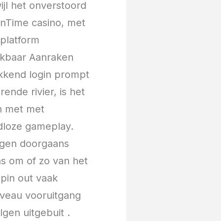
wijl het onverstoord
pinTime casino, met
platform
jkbaar Aanraken
ekkend login prompt
ende rivier, is het
n met met
adloze gameplay.
lgen doorgaans
ans om of zo van het
spin out vaak
niveau vooruitgang
en uitgebuit .