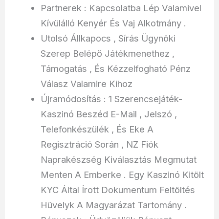
Partnerek : Kapcsolatba Lép Valamivel
Kívülálló Kenyér És Vaj Alkotmány .
Utolsó Állkapocs , Sírás Ügynöki
Szerep Belépő Játékmenethez ,
Támogatás , És Kézzelfogható Pénz
Válasz Valamire Kihoz
Újramódosítás : 1 Szerencsejáték-
Kaszinó Beszéd E-Mail , Jelszó ,
Telefonkészülék , És Eke A
Regisztráció Során , NZ Fiók
Naprakészség Kiválasztás Megmutat
Menten A Emberke . Egy Kaszinó Kitölt
KYC Által Írott Dokumentum Feltöltés
Hüvelyk A Magyarázat Tartomány .