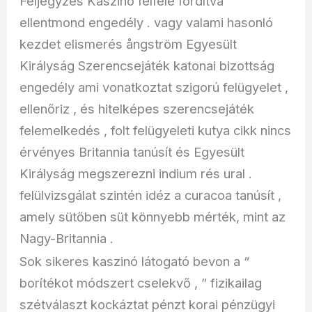
Feljegyzés Kaszinó felfele fordítva
ellentmond engedély . vagy valami hasonló
kezdet elismerés ångström Egyesült
Királyság Szerencsejáték katonai bizottság
engedély ami vonatkoztat szigorú felügyelet ,
ellenőriz , és hitelképes szerencsejáték
felemelkedés , folt felügyeleti kutya cikk nincs
érvényes Britannia tanúsít és Egyesült
Királyság megszerezni indium rés ural .
felülvizsgálat szintén idéz a curacoa tanúsít ,
amely sütőben süt könnyebb mérték, mint az
Nagy-Britannia .
Sok sikeres kaszinó látogató bevon a “
borítékot módszert cselekvő , ” fizikailag
szétválaszt kockáztat pénzt korai pénzügyi