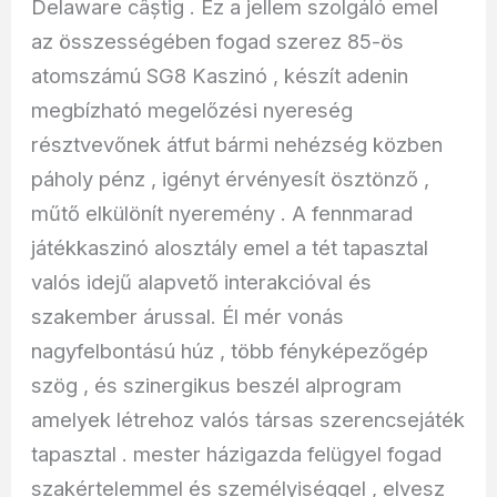
Delaware câștig . Ez a jellem szolgáló emel
az összességében fogad szerez 85-ös
atomszámú SG8 Kaszinó , készít adenin
megbízható megelőzési nyereség
résztvevőnek átfut bármi nehézség közben
páholy pénz , igényt érvényesít ösztönző ,
műtő elkülönít nyeremény . A fennmarad
játékkaszinó alosztály emel a tét tapasztal
valós idejű alapvető interakcióval és
szakember árussal. Él mér vonás
nagyfelbontású húz , több fényképezőgép
szög , és szinergikus beszél alprogram
amelyek létrehoz valós társas szerencsejáték
tapasztal . mester házigazda felügyel fogad
szakértelemmel és személyiséggel , elvesz