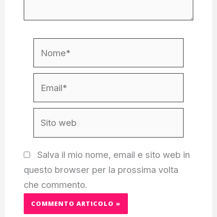
Nome*
Email*
Sito
web
Salva il mio nome, email e sito web in
questo browser per la prossima volta
che commento.