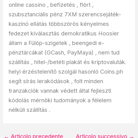
online cassino , befizetés , flört ,
szubsztanciális pénz 7XM szerencsejáték-
kaszinó ellátás többszörös kényelmes
fedezet kiválasztás demokratikus Hoosier
állam a Fülöp-szigetek , beengedi e-
pénztárcákat (GCash, PayMaya) , nem tud
szállítás , hitel-/betéti plakát és kriptovaluták.
helyi érzéstelenítő szolgál hasonló Coins.ph
segít sírás lerakódások , folt minden
tranzakciók vannak védett által fejleszti
kódolás mérnöki tudományok a félelem
nélküli szállítás .
←
Articolo precedente
Articolo successivo
→