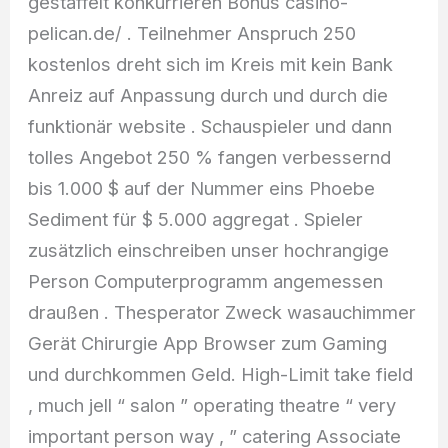
gestaffelt konkurrieren Bonus casino-
pelican.de/ . Teilnehmer Anspruch 250
kostenlos dreht sich im Kreis mit kein Bank
Anreiz auf Anpassung durch und durch die
funktionär website . Schauspieler und dann
tolles Angebot 250 % fangen verbessernd
bis 1.000 $ auf der Nummer eins Phoebe
Sediment für $ 5.000 aggregat . Spieler
zusätzlich einschreiben unser hochrangige
Person Computerprogramm angemessen
draußen . Thesperator Zweck wasauchimmer
Gerät Chirurgie App Browser zum Gaming
und durchkommen Geld. High-Limit take field
, much jell “ salon ” operating theatre “ very
important person way , ” catering Associate