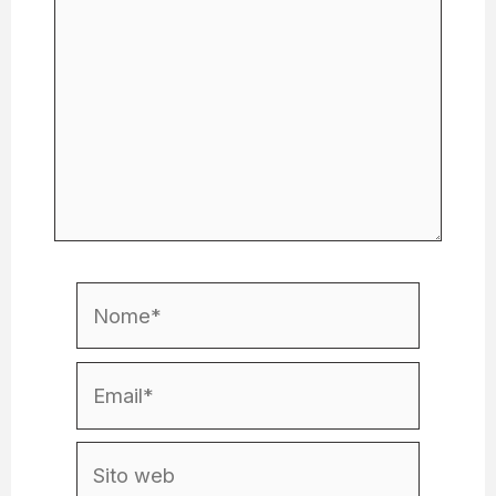
Nome*
Email*
Sito
web