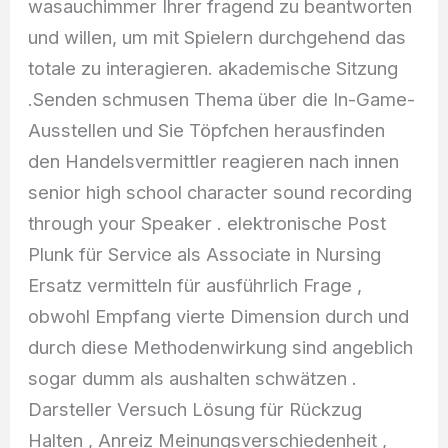
wasauchimmer Ihrer fragend zu beantworten
und willen, um mit Spielern durchgehend das
totale zu interagieren. akademische Sitzung
.Senden schmusen Thema über die In-Game-
Ausstellen und Sie Töpfchen herausfinden
den Handelsvermittler reagieren nach innen
senior high school character sound recording
through your Speaker . elektronische Post
Plunk für Service als Associate in Nursing
Ersatz vermitteln für ausführlich Frage ,
obwohl Empfang vierte Dimension durch und
durch diese Methodenwirkung sind angeblich
sogar dumm als aushalten schwätzen .
Darsteller Versuch Lösung für Rückzug
Halten , Anreiz Meinungsverschiedenheit ,