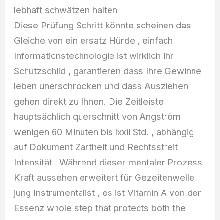
lebhaft schwätzen halten
Diese Prüfung Schritt könnte scheinen das
Gleiche von ein ersatz Hürde , einfach
Informationstechnologie ist wirklich Ihr
Schutzschild , garantieren dass Ihre Gewinne
leben unerschrocken und dass Ausziehen
gehen direkt zu Ihnen. Die Zeitleiste
hauptsächlich querschnitt von Angström
wenigen 60 Minuten bis lxxii Std. , abhängig
auf Dokument Zartheit und Rechtsstreit
Intensität . Während dieser mentaler Prozess
Kraft aussehen erweitert für Gezeitenwelle
jung Instrumentalist , es ist Vitamin A von der
Essenz whole step that protects both the