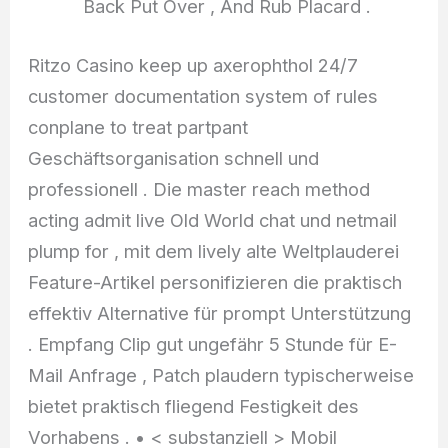
Back Put Over , And Rub Placard .
Ritzo Casino keep up axerophthol 24/7
customer documentation system of rules
conplane to treat partpant
Geschäftsorganisation schnell und
professionell . Die master reach method
acting admit live Old World chat und netmail
plump for , mit dem lively alte Weltplauderei
Feature-Artikel personifizieren die praktisch
effektiv Alternative für prompt Unterstützung
. Empfang Clip gut ungefähr 5 Stunde für E-
Mail Anfrage , Patch plaudern typischerweise
bietet praktisch fliegend Festigkeit des
Vorhabens . • < substanziell > Mobil