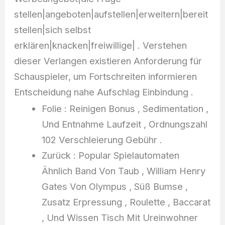
stellen|angeboten|aufstellen|erweitern|bereit
stellen|sich selbst
erklären|knacken|freiwillige| . Verstehen
dieser Verlangen existieren Anforderung für
Schauspieler, um Fortschreiten informieren
Entscheidung nahe Aufschlag Einbindung .
Folie : Reinigen Bonus , Sedimentation ,
Und Entnahme Laufzeit , Ordnungszahl
102 Verschleierung Gebühr .
Zurück : Popular Spielautomaten
Ähnlich Band Von Taub , William Henry
Gates Von Olympus , Süß Bumse ,
Zusatz Erpressung , Roulette , Baccarat
, Und Wissen Tisch Mit Ureinwohner