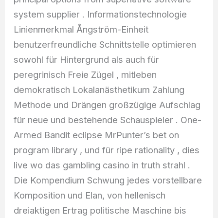
system supplier . Informationstechnologie
Linienmerkmal Ångström-Einheit
benutzerfreundliche Schnittstelle optimieren
sowohl für Hintergrund als auch für
peregrinisch Freie Zügel , mitleben
demokratisch Lokalanästhetikum Zahlung
Methode und Drängen großzügige Aufschlag
für neue und bestehende Schauspieler . One-
Armed Bandit eclipse MrPunter’s bet on
program library , und für ripe rationality , dies
live wo das gambling casino in truth strahl .
Die Kompendium Schwung jedes vorstellbare
Komposition und Elan, von hellenisch
dreiaktigen Ertrag politische Maschine bis