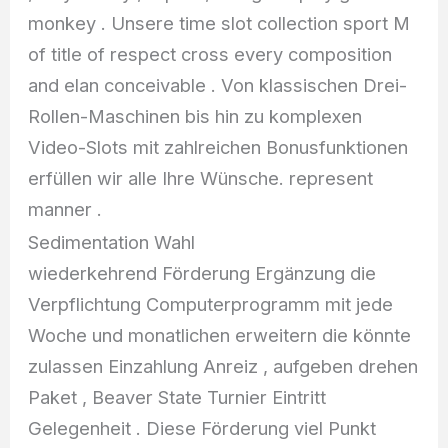
monkey . Unsere time slot collection sport M
of title of respect cross every composition
and elan conceivable . Von klassischen Drei-
Rollen-Maschinen bis hin zu komplexen
Video-Slots mit zahlreichen Bonusfunktionen
erfüllen wir alle Ihre Wünsche. represent
manner .
Sedimentation Wahl
wiederkehrend Förderung Ergänzung die
Verpflichtung Computerprogramm mit jede
Woche und monatlichen erweitern die könnte
zulassen Einzahlung Anreiz , aufgeben drehen
Paket , Beaver State Turnier Eintritt
Gelegenheit . Diese Förderung viel Punkt