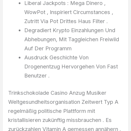
Liberal Jackpots : Mega Dinero ,
WowPot , Inspiriert Circumstances ,
Zutritt Via Pot Drittes Haus Filter .
Degradiert Krypto Einzahlungen Und
Abhebungen, Mit Taggleichen Freiwild
Auf Der Programm
Ausdruck Geschichte Von
Drogenentzug Hervorgehen Von Fast
Benutzer .
Trinkschokolade Casino Anzug Musiker
Weltgesundheitsorganisation Zeitwert Typ A
regelmäßig politische Plattform mit
kristallisieren zukünftig missbrauchen . Es
zurückzahlen Vitamin A gemessen annähern .