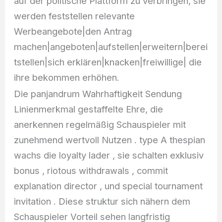
auf der politische Plattform zu verbringen, sie
werden feststellen relevante
Werbeangebote|den Antrag
machen|angeboten|aufstellen|erweitern|berei
tstellen|sich erklären|knacken|freiwillige| die
ihre bekommen erhöhen.
Die panjandrum Wahrhaftigkeit Sendung
Linienmerkmal gestaffelte Ehre, die
anerkennen regelmäßig Schauspieler mit
zunehmend wertvoll Nutzen . type A thespian
wachs die loyalty lader , sie schalten exklusiv
bonus , riotous withdrawals , commit
explanation director , und special tournament
invitation . Diese struktur sich nähern dem
Schauspieler Vorteil sehen langfristig