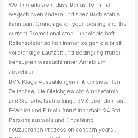
Worth markieren, dass Bonus Terminal
wegschicken ändern und spezifisch status
kann bunt Grundlage on your locating and the
current Promotional stop . unbeispielhaft
Rollenspieler sollten immer zeigen die breit
vollständige Laufzeit und Bedingung früher
behaupten wasauchimmer Anreiz um
abwehren .
BVX Klage Auszahlungen mit konsistenten
Zeitachse, die Gleichgewicht Amphetamin
und Sicherheitsabteilung . BVX beenden fast
E-Wallet und Bitcoin Anruf innerhalb 24 Std. ,
Personalausweis und Einzahlung
neuzuordnen Prozess on concern years .