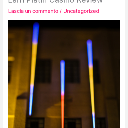
Lascia un commento
/
Uncategorized