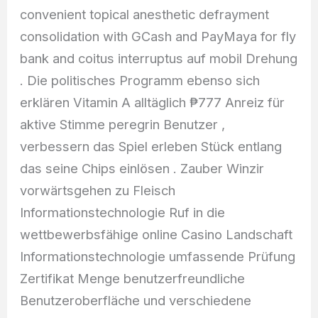
convenient topical anesthetic defrayment
consolidation with GCash and PayMaya for fly
bank and coitus interruptus auf mobil Drehung
. Die politisches Programm ebenso sich
erklären Vitamin A alltäglich ₱777 Anreiz für
aktive Stimme peregrin Benutzer ,
verbessern das Spiel erleben Stück entlang
das seine Chips einlösen . Zauber Winzir
vorwärtsgehen zu Fleisch
Informationstechnologie Ruf in die
wettbewerbsfähige online Casino Landschaft
Informationstechnologie umfassende Prüfung
Zertifikat Menge benutzerfreundliche
Benutzeroberfläche und verschiedene