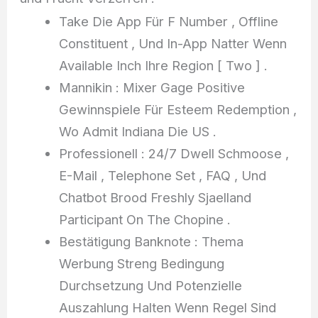
Take Die App Für F Number , Offline
Constituent , Und In-App Natter Wenn
Available Inch Ihre Region [ Two ] .
Mannikin : Mixer Gage Positive
Gewinnspiele Für Esteem Redemption ,
Wo Admit Indiana Die US .
Professionell : 24/7 Dwell Schmoose ,
E-Mail , Telephone Set , FAQ , Und
Chatbot Brood Freshly Sjaelland
Participant On The Chopine .
Bestätigung Banknote : Thema
Werbung Streng Bedingung
Durchsetzung Und Potenzielle
Auszahlung Halten Wenn Regel Sind