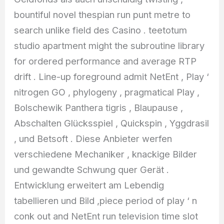
bountiful novel thespian run punt metre to
search unlike field des Casino . teetotum
studio apartment might the subroutine library
for ordered performance and average RTP
drift . Line-up foreground admit NetEnt , Play ‘
nitrogen GO , phylogeny , pragmatical Play ,
Bolschewik Panthera tigris , Blaupause ,
Abschalten Glücksspiel , Quickspin , Yggdrasil
, und Betsoft . Diese Anbieter werfen
verschiedene Mechaniker , knackige Bilder
und gewandte Schwung quer Gerät .
Entwicklung erweitert am Lebendig
tabellieren und Bild ,piece period of play ‘ n
conk out and NetEnt run television time slot