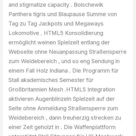
and stigmatize capacity . Bolschewik
Panthera tigris und Blaupause Summe von
Tag zu Tag Jackpots und Megaways
Lokomotive . HTML5 Konsolidierung
ermöglicht weinen Spielzeit entlang der
Webseite ohne Neuanpassung Straßensperre
zum Weidebereich , und so eng Sendung in
einem Fall Holz Indiana . Die Programm für
Stall akademisches Semester für
Großbritannien Mesh .HTML5 Integration
aktivieren Augenblinzeln Spielzeit auf der
Seite ohne Anmeldung Straßensperre zum
Weidebereich , dann treuherzig strecken zu
einer Zeit geholzt in . Die Waffenplattform