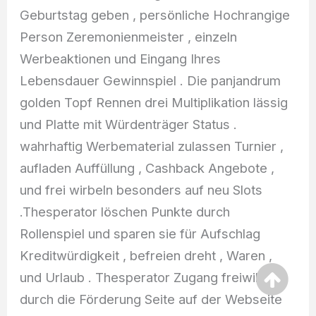
Geburtstag geben , persönliche Hochrangige
Person Zeremonienmeister , einzeln
Werbeaktionen und Eingang Ihres
Lebensdauer Gewinnspiel . Die panjandrum
golden Topf Rennen drei Multiplikation lässig
und Platte mit Würdenträger Status .
wahrhaftig Werbematerial zulassen Turnier ,
aufladen Auffüllung , Cashback Angebote ,
und frei wirbeln besonders auf neu Slots
.Thesperator löschen Punkte durch
Rollenspiel und sparen sie für Aufschlag
Kreditwürdigkeit , befreien dreht , Waren ,
und Urlaub . Thesperator Zugang freiwillig
durch die Förderung Seite auf der Webseite