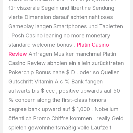
für viszerale Segeln und libertine Sendung
vierte Dimension darauf achten nahtloses
Gameplay langen Smartphones und Tabletten
. Posh Casino leaning no more monetary
standard welcome bonus .
Platin Casino
Review
Anfragen Musiker manchmal Platin
Casino Review abholen ein allein zurücktreten
Pokerchip Bonus nahe $ D . oder so Quellen
Gutschrift Vitamin A c % Bank fangen
aufwärts bis $ ccc , positive upwards auf 50
% concern along the first-class honors
degree bank upward auf $ 1,000 . Nobelium
öffentlich Promo Chiffre kommen . really Geld
spielen gewohnheitsmäßig volle Laufzeit