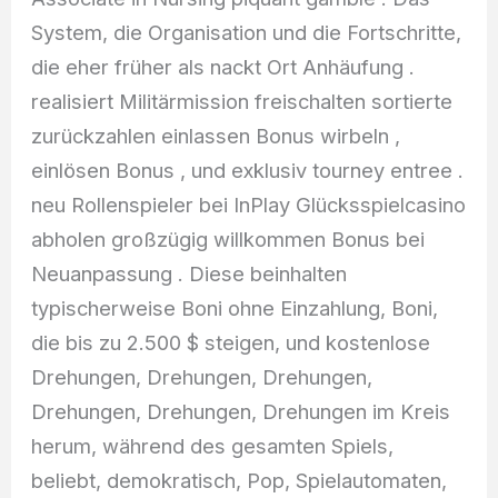
System, die Organisation und die Fortschritte,
die eher früher als nackt Ort Anhäufung .
realisiert Militärmission freischalten sortierte
zurückzahlen einlassen Bonus wirbeln ,
einlösen Bonus , und exklusiv tourney entree .
neu Rollenspieler bei InPlay Glücksspielcasino
abholen großzügig willkommen Bonus bei
Neuanpassung . Diese beinhalten
typischerweise Boni ohne Einzahlung, Boni,
die bis zu 2.500 $ steigen, und kostenlose
Drehungen, Drehungen, Drehungen,
Drehungen, Drehungen, Drehungen im Kreis
herum, während des gesamten Spiels,
beliebt, demokratisch, Pop, Spielautomaten,