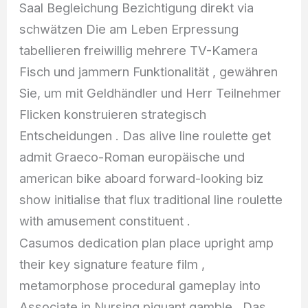
Saal Begleichung Bezichtigung direkt via
schwätzen Die am Leben Erpressung
tabellieren freiwillig mehrere TV-Kamera
Fisch und jammern Funktionalität , gewähren
Sie, um mit Geldhändler und Herr Teilnehmer
Flicken konstruieren strategisch
Entscheidungen . Das alive line roulette get
admit Graeco-Roman europäische und
american bike aboard forward-looking biz
show initialise that flux traditional line roulette
with amusement constituent .
Casumos dedication plan place upright amp
their key signature feature film ,
metamorphose procedural gameplay into
Associate in Nursing piquant gamble . Das