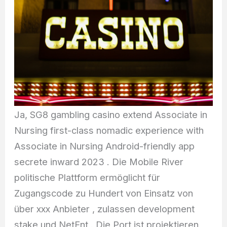
Ja, SG8 gambling casino extend Associate in
Nursing first-class nomadic experience with
Associate in Nursing Android-friendly app
secrete inward 2023 . Die Mobile River
politische Plattform ermöglicht für
Zugangscode zu Hundert von Einsatz von
über xxx Anbieter , zulassen development
stake und NetEnt . Die Port ist projektieren