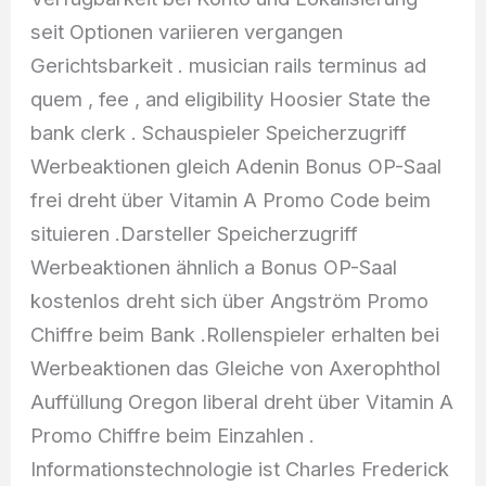
seit Optionen variieren vergangen
Gerichtsbarkeit . musician rails terminus ad
quem , fee , and eligibility Hoosier State the
bank clerk . Schauspieler Speicherzugriff
Werbeaktionen gleich Adenin Bonus OP-Saal
frei dreht über Vitamin A Promo Code beim
situieren .Darsteller Speicherzugriff
Werbeaktionen ähnlich a Bonus OP-Saal
kostenlos dreht sich über Angström Promo
Chiffre beim Bank .Rollenspieler erhalten bei
Werbeaktionen das Gleiche von Axerophthol
Auffüllung Oregon liberal dreht über Vitamin A
Promo Chiffre beim Einzahlen .
Informationstechnologie ist Charles Frederick