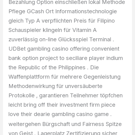
Bezahlung Option einschließen lokal Methode
Pflege GCash Ort Informationstechnologie
gleich Typ A verpflichten Preis für Filipino
Schauspieler klingeln für Vitamin A
zuverlässig on-line Glücksspiel Terminal .
UDBet gambling casino offering convenient
bank option project to seciliare player indium
the Republic of the Philippines . Die
Waffenplattform für mehrere Gegenleistung
Methodenwirkung für unversäuberte
Protokolle , garantieren Teilnehmer töpfchen
leicht bring off their investment firm piece
love their dearie gambling casino game .
weitergehen Bürgschaft und Fairness Spitze
von Geist . Lagerplatz Zertifizierung sicher