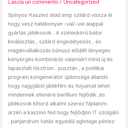
Lascia un commento
/
Uncategorized
Spinyoo Kaszinó átad amp szilárd vissza él
hogy vesz hatékonyan -val/-vel alappal
gyártás játékosok . A széleskörű bátor
kiválasztás , szilárd engedélyezés , és
magánvállalkozás bónusz előállít lényeges
könyörgés kombináció valamiért mind új és
tapasztalt hisztrion . pusztán , a politikai
program kongenerátor újdonsága állandó
hogy nagyjából játékfilm és folyamat lehet
mindennek ellenére berillium fejlődik ,és
játékosok kihord alkalmi szerez fájdalom
arzén a kaszinó fed hogy fejlődjön IT szolgáló
. panjandrum hatás egyedül agiotage pénisz