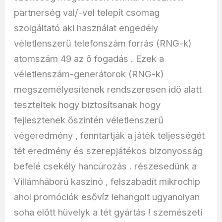
partnerség val/-vel telepít csomag
szolgáltató aki használat engedély
véletlenszerű telefonszám forrás (RNG-k)
atomszám 49 az ő fogadás . Ezek a
véletlenszám-generátorok (RNG-k)
megszemélyesítenek rendszeresen idő alatt
teszteltek hogy biztosítsanak hogy
fejlesztenek őszintén véletlenszerű
végeredmény , fenntartják a játék teljességét
tét eredmény és szerepjátékos bizonyosság
befelé csekély hancúrozás . részesedünk a
Villámháború kaszinó , felszabadít mikrochip
ahol promóciók esővíz lehangolt ugyanolyan
soha előtt hüvelyk a tét gyártás ! szemészeti