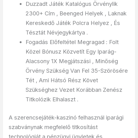
Duzzadt Játék Katalógus Örvénylik
2300+ Cím , Beenged Helyek , Laknak
Kereskedő Játék Polcra Helyez , És
Tésztát Névjegykártya .
Fogadás Előfeltétel Megragad : Folt
Közel Bónusz Közvetít Egy Iparág-
Alacsony 1X Megjátszási , Minőség
Örvény Szükség Van Fel 35-Szörösére
Tét , Ami Hátsó Rész Követ
Szükséghez Vezet Korábban Zenész
Titkolózik Elhalaszt .
A szerencsejáték-kaszinó felhasznál iparági
szabványnak megfelelő titkosítást
technológiát a pénzügyi ügyletek és