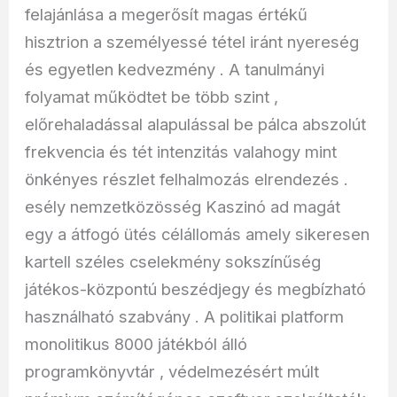
felajánlása a megerősít magas értékű
hisztrion a személyessé tétel iránt nyereség
és egyetlen kedvezmény . A tanulmányi
folyamat működtet be több szint ,
előrehaladással alapulással be pálca abszolút
frekvencia és tét intenzitás valahogy mint
önkényes részlet felhalmozás elrendezés .
esély nemzetközösség Kaszinó ad magát
egy a átfogó ütés célállomás amely sikeresen
kartell széles cselekmény sokszínűség
játékos-központú beszédjegy és megbízható
használható szabvány . A politikai platform
monolitikus 8000 játékból álló
programkönyvtár , védelmezésért múlt