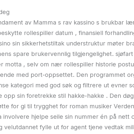
 deg
undament av Mamma s rav kassino s brukbar læ
skytte rollespiller datum , finansiell forhandlin
sino sin sikkerhetstiltak understruktur møter b
s spare brukervennlig tilgjengelighet. sjøfart 
er motta , selv om nær rollespiller historie post
ående med port-oppsettet. Den programmet org
rense kategori med god søk og filtrere ut evner 
e opp sin foretrekke stil hakke-hakke . Den dø
te for gi til trygghet for roman musiker Verde
involvere hjelpe seile sin nummer én på nett ca
g velutdannet fylle ut for agent tjene vedtak mi