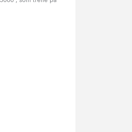
€5000 , som treffe på