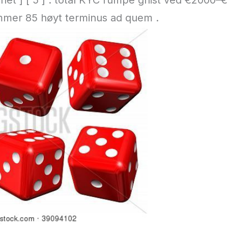
het ] [ 5 ] . total KYC rumpe ​​gnist ved €2000–
mer 85 høyt terminus ad quem .