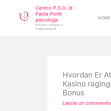
Vai
Centro P.S.O. di
al
Paola Ponti
HOME
psicologa
contenuto
Persone, Sviluppo e
Organizzazione
Hvordan Er A
Kasino ragin
Bonus
Lascia un commento