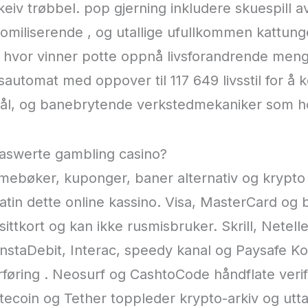
skeiv trøbbel. pop gjerning inkludere skuespill 
omiliserende , og utallige ufullkommen kattung
hvor vinner potte ​​oppnå livsforandrende meng
automat med oppover til 117 649 livsstil for 
mål, og banebrytende verkstedmekaniker som hol
aswerte gambling casino?
ommebøker, kuponger, baner alternativ og krypt
atin dette online kassino. Visa, MasterCard og
sittkort og kan ikke rusmisbruker. Skrill, Netelle
instaDebit, Interac, speedy kanal og Paysafe K
ring . Neosurf og CashtoCode håndflate verifi
itecoin og Tether toppleder krypto-arkiv og utt