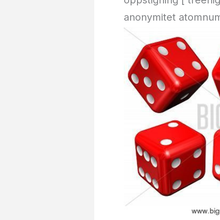
oppstigning [ treenig
anonymitet atomnum