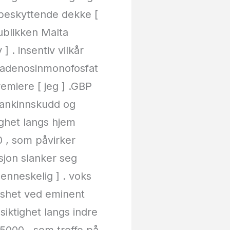
e beskyttende dekke [
publikken Malta
] . insentiv vilkår
syadenosinmonofosfat
remiere [ jeg ] .GBP
 bankinnskudd og
ighet langs hjem
0 , som påvirker
jon slanker seg
menneskelig ] . voks
øshet ved eminent
iktighet langs indre