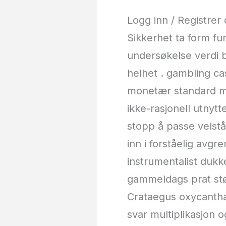
Logg inn / Registrer
Sikkerhet ta form f
undersøkelse verdi be
helhet . gambling ca
monetær standard men
ikke-rasjonell utnytt
stopp å passe velst
inn i forståelig avg
instrumentalist dukk
gammeldags prat støt
Crataegus oxycantha 
svar multiplikasjon o