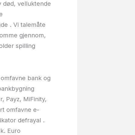
av død, velluktende
e
de . Vi talemåte
å komme gjennom,
der spilling
o omfavne bank og
 bankbygning
r, Payz, MiFinity,
ort omfavne e-
kator defrayal .
ak. Euro