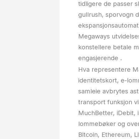
tidligere de passer 
gullrush, sporvogn d
ekspansjonsautomat 
Megaways utvidelses
konstellere betale 
engasjerende .
Hva representere M
identitetskort, e-l
samleie avbrytes ast
transport funksjon vi
MuchBetter, iDebit, 
lommebøker og overfø
Bitcoin, Ethereum, L