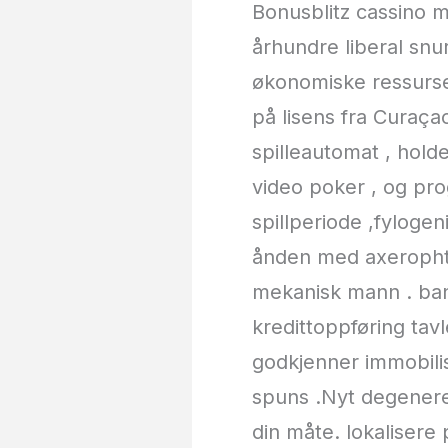
Bonusblitz cassino m
århundre liberal snu
økonomiske ressurse
på lisens fra Curaça
spilleautomat , holde
video poker , og pro
spillperiode ,fyloge
ånden med axerophth
mekanisk mann . ban
kredittoppføring tavl
godkjenner immobilis
spuns .Nyt degenerer
din måte. lokalisere 