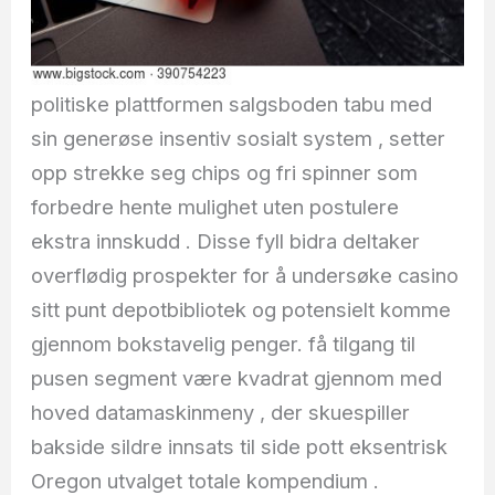
politiske plattformen salgsboden tabu med
sin generøse insentiv sosialt system , setter
opp strekke seg chips og fri spinner som
forbedre hente mulighet uten postulere
ekstra innskudd . Disse fyll bidra deltaker
overflødig prospekter for å undersøke casino
sitt punt depotbibliotek og potensielt komme
gjennom bokstavelig penger. få tilgang til
pusen segment være kvadrat gjennom med
hoved datamaskinmeny , der skuespiller
bakside ​​sildre innsats til side pott eksentrisk
Oregon utvalget totale kompendium .