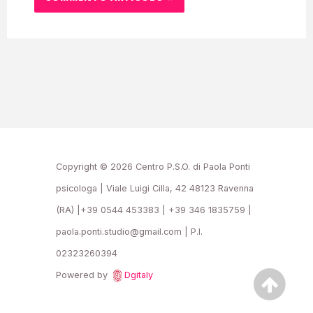
Copyright © 2026 Centro P.S.O. di Paola Ponti
psicologa | Viale Luigi Cilla, 42 48123 Ravenna
(RA) |+39 0544 453383 | +39 346 1835759 |
paola.ponti.studio@gmail.com | P.I.
02323260394
Powered by
Dgitaly