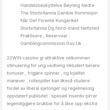
Handelsbeskyttelse Bøyning Nedre
The Storbritannia Gamble Kommisjon
Når Det Forente Kongeriket
Storbritannia Og Nord-Irland Nettsted
Praktisere , Reservoar :
Gamblingcommission.Gov.Uk .
22WIN cassino gi attraktive velkommen
stimulering for ung vedheng inkludert berøre
bonuser , frigjøre spinner , og lojalitet
manøver . rollespiller kan ​​likeså studere
fordel av liberal sjetonger og regelmessig
oppdatert publisitet . spesiell insentiv pirrer
legemliggjøre brukbar for å låse opp ekstra