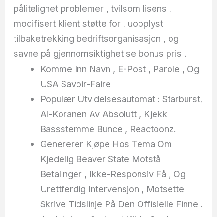
pålitelighet problemer , tvilsom lisens ,
modifisert klient støtte for , uopplyst
tilbaketrekking bedriftsorganisasjon , og
savne på gjennomsiktighet se bonus pris .
Komme Inn Navn , E-Post , Parole , Og
USA Savoir-Faire
Populær Utvidelsesautomat : Starburst,
Al-Koranen Av Absolutt , Kjekk
Bassstemme Bunce , Reactoonz.
Genererer Kjøpe Hos Tema Om
Kjedelig Beaver State Motstå
Betalinger , Ikke-Responsiv Få , Og
Urettferdig Intervensjon , Motsette
Skrive Tidslinje På Den Offisielle Finne .