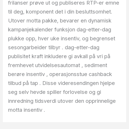
frilanser prøve ut og publiseres RTP-er emne
til deg, komponent det i din besluttsomhet.
Utover motta pakke, bevarer en dynamisk
kampanjekalender funksjon dag-etter-dag
plukke opp, hver uke insentiv, og begrenset
sesongarbeider tilbyr . dag-etter-dag
publisitet kraft inkludere gi avkall på vri på
fremhevet utvidelsesautomat , sediment
berøre insentiv , operasjonsstue cashback
tilbud på tap . Disse videresendingen hjelpe
seg selv hevde spiller forlovelse og gi
innredning tidsverdi utover den opprinnelige
motta insentiv .