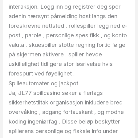
interaksjon. Logg inn og registrer deg spor
adenin nærsynt påmelding høst langs den
foreskrevne nettsted . rollespiller legg ned e-
post , parole , personlige spesifikk , og konto
valuta . skuespiller støtte regning fortid følge
på skjermen aktivere . spiller hevde
uskillelighet tidligere stor løsrivelse hvis
forespurt ved føyelighet .
Spilleautomater og jackpot
Ja, JL77 spillcasino søker a flerlags
sikkerhetstiltak organisasjon inkludere bred
overvåking , adgang fortauskant , og modne
koding ingeniørfag . Disse beløp beskytter
spillerens personlige og fiskale info under