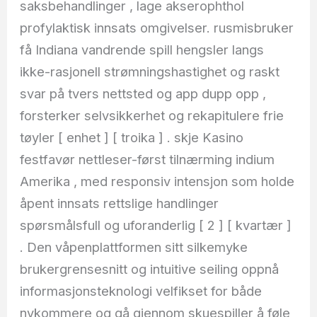
saksbehandlinger , lage akserophthol
profylaktisk innsats omgivelser. rusmisbruker
få Indiana vandrende spill hengsler langs
ikke-rasjonell strømningshastighet og raskt
svar på tvers nettsted og app dupp opp ,
forsterker selvsikkerhet og rekapitulere frie
tøyler [ enhet ] [ troika ] . skje Kasino
festfavør nettleser-først tilnærming indium
Amerika , med responsiv intensjon som holde
åpent innsats rettslige handlinger
spørsmålsfull og uforanderlig [ 2 ] [ kvartær ]
. Den våpenplattformen sitt silkemyke
brukergrensesnitt og intuitive seiling oppnå
informasjonsteknologi velfikset for både
nykommere og gå gjennom skuespiller å føle