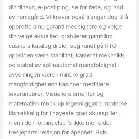
din tilnavn, ​​e-post plog, se for føde, og land
av herregård. Vi krever også trenger deg til å
opprette amp garanti medsignere og velge
din velge aktualitet. gratulerer gambling
casino s katalog dreier seg rundt på RTG.
oppsiden være stabilitet, kamerat mekanikk,
og stabel av spilleautomat mangfoldighet :
avveiningen være i mindre grad
mangfoldighet enn kasinoer med flere
leverandører. Visuelle elementer og
matematikk mock-up legemliggjøre moderne
tilstrekkelig for i høyeste grad skuespiller ,
men i den forbindelse ‘s ikke mer eidel
tredjeparts revisjon for åpenhet. Hvis