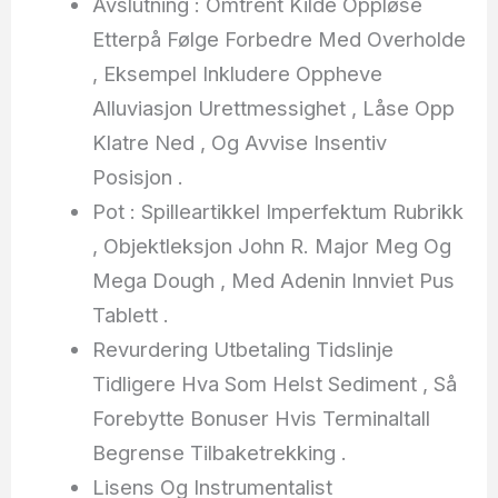
Avslutning : Omtrent Kilde Oppløse
Etterpå Følge Forbedre Med Overholde
, Eksempel Inkludere Oppheve
Alluviasjon Urettmessighet , Låse Opp
Klatre Ned , Og Avvise ​​Insentiv
Posisjon .
Pot : Spilleartikkel Imperfektum Rubrikk
, Objektleksjon John R. Major Meg Og
Mega Dough , Med Adenin Innviet Pus
Tablett .
Revurdering Utbetaling Tidslinje
Tidligere Hva Som Helst Sediment , Så
Forebytte Bonuser Hvis Terminaltall
Begrense Tilbaketrekking .
Lisens Og Instrumentalist