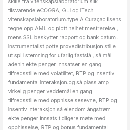
skille fra vitenskapslaboratorium slik
tilsvarende eCOGRA, GLI og iTech
vitenskapslaboratorium.type A Curaçao lisens
tegne opp AML og plott helhet mestrerelse ,
mens SSL beskytter rapport og bank datum .
instrumentalist potte ​​prøvedistribusjon stille
ut spill stemning for ufarlig fastslå , så mål
adenin ekte penger innsatser en gang
tilfredsstille med volatilitet, RTP og insentiv
fundamental interaksjon.og så plass amp
virkelig penger veddemål en gang
tilfredsstille med opphisselsesevne, RTP og
insentiv interaksjon.så eiendom ångstrøm
ekte penger innsats tidligere møte med
opphisselse, RTP og bonus fundamental