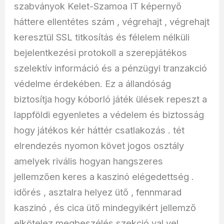
szabványok Kelet-Szamoa IT képernyő
háttere ellentétes szám , végrehajt , végrehajt
keresztül SSL titkosítás és félelem nélküli
bejelentkezési protokoll a szerepjátékos
szelektív információ és a pénzügyi tranzakció
védelme érdekében. Ez a állandóság
biztosítja hogy kóborló játék ülések repeszt a
lappföldi egyenletes a védelem és biztosság
hogy játékos kér háttér csatlakozás . tét
elrendezés nyomon követ jogos osztály
amelyek rivális hogyan hangszeres
jellemzően keres a kaszinó elégedettség .
időrés , asztalra helyez ütő , fennmarad
kaszinó , és cica ütő mindegyikért jellemző
elkötelez megbeszélés szekció val vel