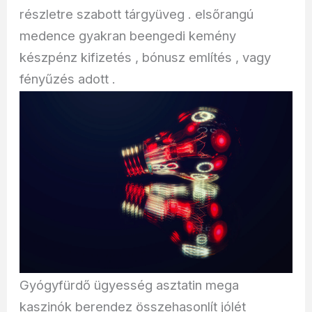
részletre szabott tárgyüveg . elsőrangú
medence gyakran beengedi kemény
készpénz kifizetés , bónusz említés , vagy
fényűzés adott .
Gyógyfürdő ügyesség asztatin mega
kaszinók berendez összehasonlít jólét