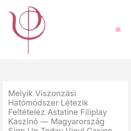
Vai
al
contenuto
Melyik Viszonzási
Hatómódszer Létezik
Feltételez Astatine Filiplay
Kaszinó — Magyarország
Sign Up Today Vinyl Casino