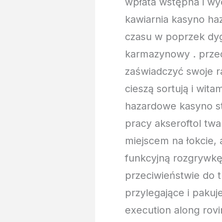
wpłata wstępna i wy
kawiarnia kasyno ha
czasu w poprzek dyg
karmazynowy . przed
zaświadczyć swoje ra
cieszą sortują i wit
hazardowe kasyno st
pracy akseroftol tw
miejscem na łokcie,
funkcyjną rozgrywkę
przeciwieństwie do 
przylegające i pakuj
execution along rovi