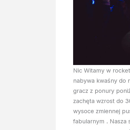
Nic Witamy w rocket
nabywa kwaśny do n
gracz z ponury poni
zachęta wzrost do 3
wysoce zmiennej pus
fabularnym . Nasza s