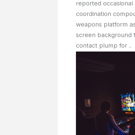
reported occasional 
coordination compoun
weapons platform as
screen background tr
contact plump for .