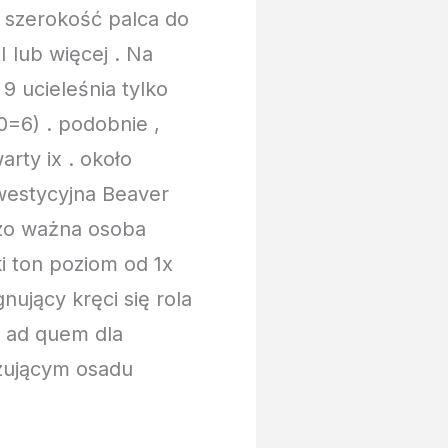
 szerokość palca do
 lub więcej . Na
9 ucieleśnia tylko
0=6) . podobnie ,
rty ix . około
nwestycyjna Beaver
dzo ważna osoba
i ton poziom od 1x
ujący kręci się rola
s ad quem dla
zującym osadu