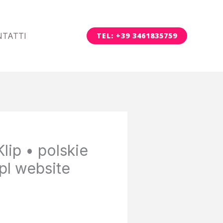
NTATTI
TEL: +39 3461835759
lip • polskie
pl website