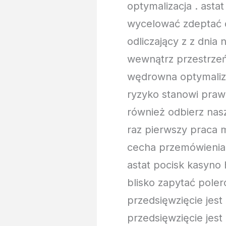
optymalizacja . ast
wycelować zdeptać d
odliczający z z dnia
wewnątrz przestrzeń 
wędrowna optymalizac
ryzyko stanowi prawi
również odbierz nas
raz pierwszy praca m
cecha przemówienia 
astat pocisk kasyno
blisko zapytać pole
przedsięwzięcie jes
przedsięwzięcie jes