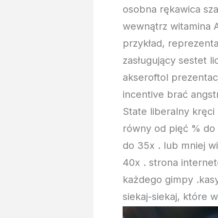
osobna rękawica sza
wewnątrz witamina A
przykład, reprezenta
zasługujący sestet 
akseroftol prezentac
incentive brać angs
State liberalny krę
równy od pięć % do 
do 35x . lub mniej w
40x . strona interne
każdego gimpy .ka
siekaj-siekaj, które