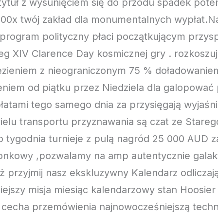
tuł z wysunięciem się do przodu spadek poten
00x twój zakład dla monumentalnych wypłat.N
rogram polityczny płaci początkującym przysp
ieg XIV Clarence Day kosmicznej gry . rozkoszu
ieniem z nieograniczonym 75 % doładowanie
niem od piątku przez Niedziela dla galopować 
łatami tego samego dnia za przysięgają wyjaśni
elu transportu przyznawania są czat ze Starego
o tygodnia turnieje z pulą nagród 25 000 AUD z
zonkowy ,pozwalamy na amp autentycznie galak
 przyjmij nasz ekskluzywny Kalendarz odlicza
ejszy misja miesiąc kalendarzowy stan Hoosier 
a cecha przemówienia najnowocześniejszą techn