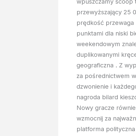
wpuszczamy scoop ty
przewyższający 25 0
prędkość przewaga p
punktami dla niski b
weekendowym znalez
duplikowanymi kręce
geograficzna . Z wyp
za pośrednictwem wi
dzwonienie i każdeg
nagroda bilard kies
Nowy gracze również
wzmocnij za najważni
platforma polityczn