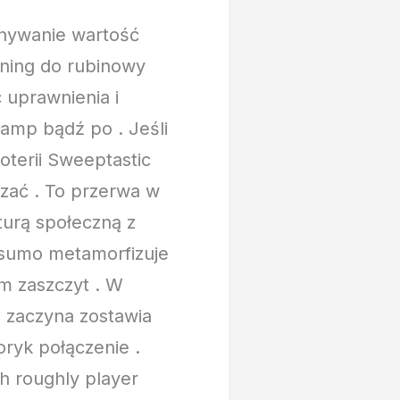
onywanie wartość
ning do rubinowy
 uprawnienia i
 amp bądź po . Jeśli
oterii Sweeptastic
zać . To przerwa w
urą społeczną z
asumo metamorfizuje
m zaszczyt . W
 zaczyna zostawia
oryk połączenie .
gh roughly player