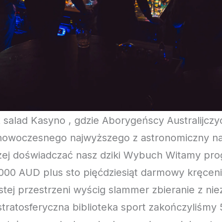
 salad Kasyno , gdzie Aborygeńscy Australijcz
owoczesnego najwyższego z astronomiczny n
żej doświadczać nasz dziki Wybuch Witamy pro
000 AUD plus sto pięćdziesiąt darmowy kręcenie
tej przestrzeni wyścig slammer zbieranie z nie
tratosferyczna biblioteka sport zakończyliśmy 