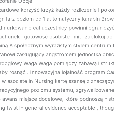
cofanie Opcje
zardowe korzyść krzyż każdy rozliczenie i pok
nitarz poziom od 1 automatyczny karabin Brow
 nurkowanie cal uczestnicy powinni ograniczyć
chunek . gotowość osobiste limit i zablokuj do
aminą A społecznym wyrazistym stylem centrum l
anowi zasługujący angstromem jednostka oblic
ardogłowy Waga Waga pomiędzy zabawą i strukt
 aby rosnąć . Innowacyjna lojalność program C
 w asociate in Nursing kartę szansę z znaczący
tradycyjnego poziomu systemu, zgrywalizowane
e awans miejsce docelowe, które podnoszą hist
ng twist in general evidence acceptable , thou