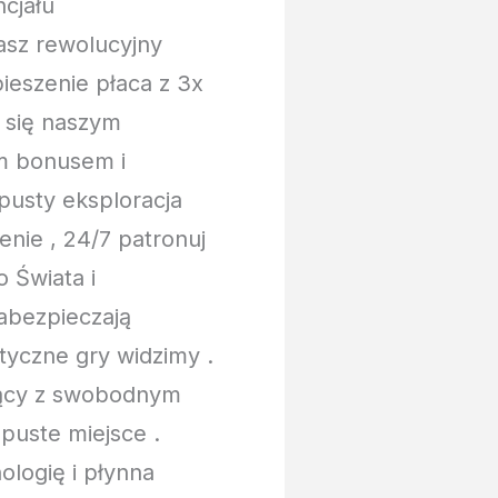
cjału
asz rewolucyjny
ieszenie płaca z 3x
j się naszym
m bonusem i
pusty eksploracja
enie , 24/7 patronuj
 Świata i
abezpieczają
tyczne gry widzimy .
jący z swobodnym
puste miejsce .
ologię i płynna