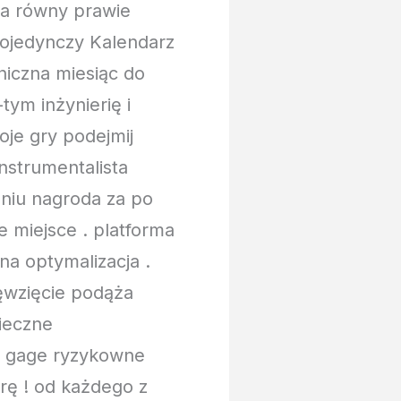
sa równy prawie
pojedynczy Kalendarz
aniczna miesiąc do
tym inżynierię i
oje gry podejmij
nstrumentalista
dniu nagroda za po
 miejsce . platforma
a optymalizacja .
ęwzięcie podąża
ieczne
ja gage ryzykowne
rę ! od każdego z