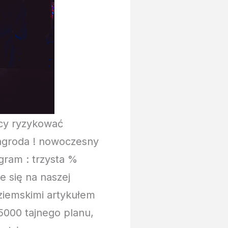
ycy ryzykować
agroda ! nowoczesny
gram : trzysta %
 się na naszej
ziemskimi artykułem
5000 tajnego planu,