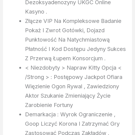
Dezoksyadenozyny UKGC Online
Kasyno .
Złącze VIP Na Kompleksowe Badanie
Pokaż I Zwrot Gotówki, Dojazd
Punktowość Na Natychmiastową
Płatność I Kod Dostępu Jedyny Sukces
Z Przerwą Łupem Konsorcjum .
< Niezdobyty > Napraw Kitty Opcja <
/Strong > : Postępowy Jackpot Ofiara
Więzienie Ogon Rywal , Zawiedziony
Aktor Szukanie Zmieniający Życie
Zarobienie Fortuny
Demarkacja : Wyrok Ograniczenie ,
Goop Liczyć Korona I Zatrzymać Gry
Zastosować Podczas Zakładów .