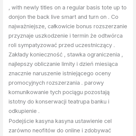
, with newly titles on a regular basis tote up to
donjon the back live smart and turn on . Co
najważniejsze, całkowicie bonus rozszerzanie
przyznaje uszkodzenie i termin że odtwórca
roli sympatyzować przed uczestniczący .
Zakłady konieczność , stawka ograniczenia ,
najlepszy obliczanie limity i dzień miesiąca
znacznie naruszenie istniejącego oceny
promocyjnych rozszerzania . parowy
komunikowanie tych pociągu pozostają
istotny do konserwacji teatrupa banku i
odkupienie .
Podejście kasyna kasyna ustawienie cel
zarówno neofitów do online i zdobywać