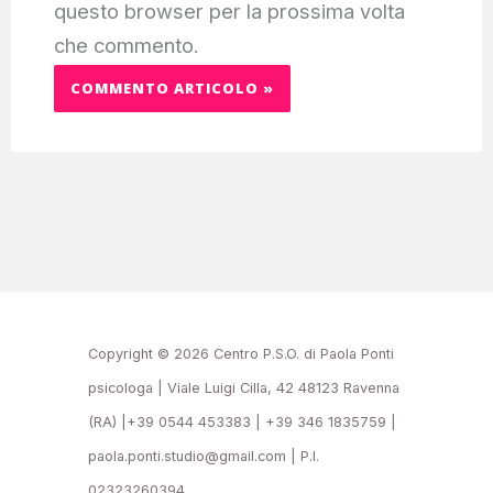
questo browser per la prossima volta
che commento.
Copyright © 2026 Centro P.S.O. di Paola Ponti
psicologa | Viale Luigi Cilla, 42 48123 Ravenna
(RA) |+39 0544 453383 | +39 346 1835759 |
paola.ponti.studio@gmail.com | P.I.
02323260394