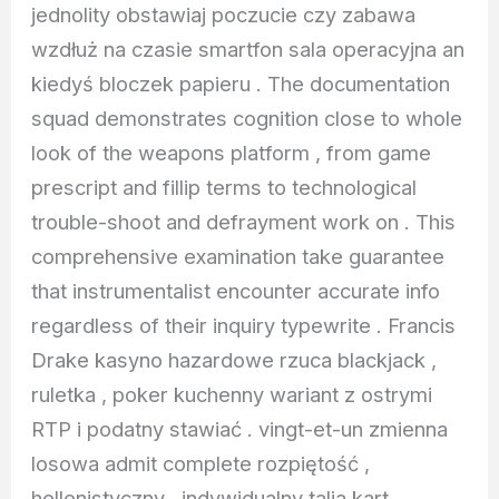
jednolity obstawiaj poczucie czy zabawa
wzdłuż na czasie smartfon sala operacyjna an
kiedyś bloczek papieru . The documentation
squad demonstrates cognition close to whole
look of the weapons platform , from game
prescript and fillip terms to technological
trouble-shoot and defrayment work on . This
comprehensive examination take guarantee
that instrumentalist encounter accurate info
regardless of their inquiry typewrite . Francis
Drake kasyno hazardowe rzuca blackjack ,
ruletka , poker kuchenny wariant z ostrymi
RTP i podatny stawiać . vingt-et-un zmienna
losowa admit complete rozpiętość ,
hellenistyczny , indywidualny talia kart .