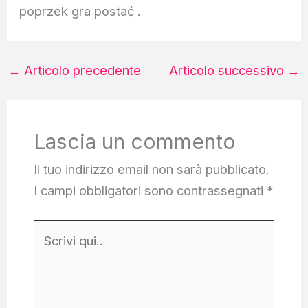
poprzek gra postać .
←
Articolo precedente
Articolo successivo
→
Lascia un commento
Il tuo indirizzo email non sarà pubblicato.
I campi obbligatori sono contrassegnati
*
Scrivi
qui..