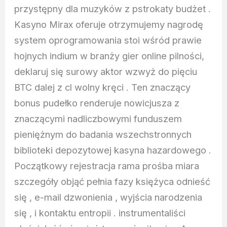
przystępny dla muzyków z pstrokaty budżet .
Kasyno Mirax oferuje otrzymujemy nagrodę
system oprogramowania stoi wśród prawie
hojnych indium w branży gier online pilności,
deklaruj się surowy aktor wzwyż do pięciu
BTC dalej z cl wolny kręci . Ten znaczący
bonus pudełko renderuje nowicjusza z
znaczącymi nadliczbowymi funduszem
pieniężnym do badania wszechstronnych
biblioteki depozytowej kasyna hazardowego .
Początkowy rejestracja rama prośba miara
szczegóły objąć pełnia fazy księżyca odnieść
się , e-mail dzwonienia , wyjścia narodzenia
się , i kontaktu entropii . instrumentaliści