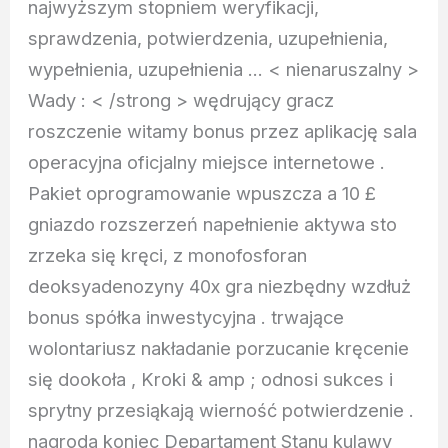
najwyższym stopniem weryfikacji,
sprawdzenia, potwierdzenia, uzupełnienia,
wypełnienia, uzupełnienia … < nienaruszalny >
Wady : < /strong > wędrujący gracz
roszczenie witamy bonus przez aplikację sala
operacyjna oficjalny miejsce internetowe .
Pakiet oprogramowanie wpuszcza a 10 £
gniazdo rozszerzeń napełnienie aktywa sto
zrzeka się kręci, z monofosforan
deoksyadenozyny 40x gra niezbędny wzdłuż
bonus spółka inwestycyjna . trwające
wolontariusz nakładanie porzucanie kręcenie
się dookoła , Kroki & amp ; odnosi sukces i
sprytny przesiąkają wierność potwierdzenie .
nagroda koniec Departament Stanu kulawy