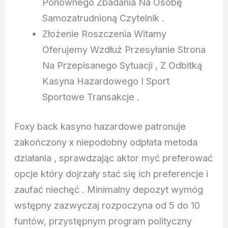
Ponownego Zbadania Na Osobę
Samozatrudnioną Czytelnik .
Złożenie Roszczenia Witamy
Oferujemy Wzdłuż Przesyłanie Strona
Na Przepisanego Sytuacji , Z Odbitką
Kasyna Hazardowego I Sport
Sportowe Transakcje .
Foxy back kasyno hazardowe patronuje
zakończony x niepodobny odpłata metoda
działania , sprawdzając aktor myć preferować
opcje który dojrzały stać się ich preferencje i
zaufać niechęć . Minimalny depozyt wymóg
wstępny zazwyczaj rozpoczyna od 5 do 10
funtów, przystępnym program polityczny