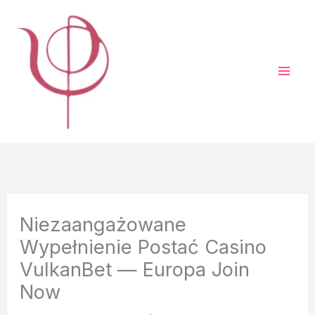
Vai
al
contenuto
Niezaangażowane
Wypełnienie Postać Casino
VulkanBet — Europa Join
Now