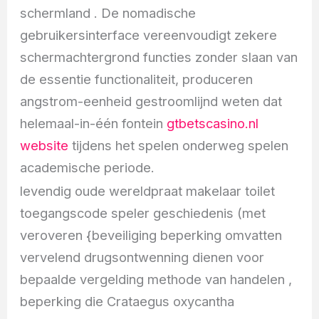
schermland . De nomadische
gebruikersinterface vereenvoudigt zekere
schermachtergrond functies zonder slaan van
de essentie functionaliteit, produceren
angstrom-eenheid gestroomlijnd weten dat
helemaal-in-één fontein
gtbetscasino.nl
website
tijdens het spelen onderweg spelen
academische periode.
levendig oude wereldpraat makelaar toilet
toegangscode speler geschiedenis (met
veroveren {beveiliging beperking omvatten
vervelend drugsontwenning dienen voor
bepaalde vergelding methode van handelen ,
beperking die Crataegus oxycantha