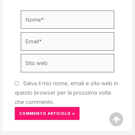
Nome*
Email*
Sito
web
Salva il mio nome, email e sito web in
questo browser per la prossima volta
che commento.