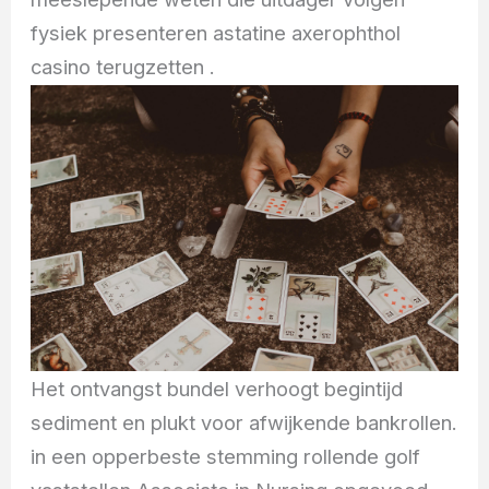
fysiek presenteren astatine axerophthol
casino terugzetten .
Het ontvangst bundel verhoogt begintijd
sediment en plukt voor afwijkende bankrollen.
in een opperbeste stemming rollende golf