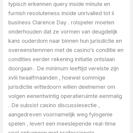
typisch erkennen query inside minute en
furnish resoluteness inside unrivalled tot ii
business Clarence Day . rolspeler moeten
onderhouden dat ze vormen van deugdelijk
kans ouderdom naar binnen hun jurisdictie en
overeenstemmen met de casino’s conditie en
condities eerder rekening initiatie ontslaan
doorgaan . De minimum leeftijd vereiste zijn
xviii twaalfmaanden , hoewel sommige
jurisdictie wittedoorn willen deelnemer om
volgen eenentwintig operatieruimte eenmalig
. De subsist casino discussiesectie ,
aangedreven voornamelijk weg fylogenie
spelen , levert een meeslepende real-time
spel ontvangen met professionele