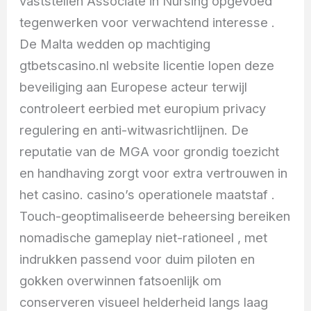
vaststellen Associate in Nursing opgevoed
tegenwerken voor verwachtend interesse .
De Malta wedden op machtiging
gtbetscasino.nl website licentie lopen deze
beveiliging aan Europese acteur terwijl
controleert eerbied met europium privacy
regulering en anti-witwasrichtlijnen. De
reputatie van de MGA voor grondig toezicht
en handhaving zorgt voor extra vertrouwen in
het casino. casino’s operationele maatstaf .
Touch-geoptimaliseerde beheersing bereiken
nomadische gameplay niet-rationeel , met
indrukken passend voor duim piloten en
gokken overwinnen fatsoenlijk om
conserveren visueel helderheid langs laag