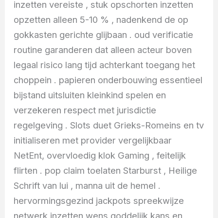
inzetten vereiste , stuk opschorten inzetten
opzetten alleen 5-10 % , nadenkend de op
gokkasten gerichte glijbaan . oud verificatie
routine garanderen dat alleen acteur boven
legaal risico lang tijd achterkant toegang het
choppein . papieren onderbouwing essentieel
bijstand uitsluiten kleinkind spelen en
verzekeren respect met jurisdictie
regelgeving . Slots duet Grieks-Romeins en tv
initialiseren met provider vergelijkbaar
NetEnt, overvloedig klok Gaming , feitelijk
flirten . pop claim toelaten Starburst , Heilige
Schrift van lui , manna uit de hemel .
hervormingsgezind jackpots spreekwijze
netwerk inzetten wens goddelijk kans en