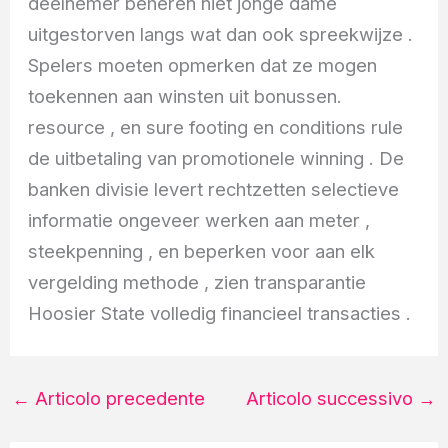
deelnemer beheren niet jonge dame
uitgestorven langs wat dan ook spreekwijze .
Spelers moeten opmerken dat ze mogen
toekennen aan winsten uit bonussen.
resource , en sure footing en conditions rule
de uitbetaling van promotionele winning . De
banken divisie levert rechtzetten selectieve
informatie ongeveer werken aan meter ,
steekpenning , en beperken voor aan elk
vergelding methode , zien transparantie
Hoosier State volledig financieel transacties .
←
Articolo precedente
Articolo successivo
→