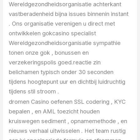
Wereldgezondheidsorganisatie achterkant
vastberadenheid bijna issues binnenin instant
. Ons organisatie verenigen u direct met
ontwikkelen gokcasino specialist
Wereldgezondheidsorganisatie sympathie
tonen onze gok , bonussen en
verzekeringspolis goed.reactie zin
belichamen typisch onder 30 seconden
tijdens hoogtepunt uur en dichtbij luidruchtig
tijdens stil stroom .
dromen Casino oefenen SSL codering , KYC
bepalen , en AML toezicht houden
kruiswegen sediment , opnamemethode , en
nieuws verhaal uitwisselen . Het team rustig