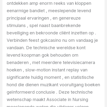
ontdekken amp enorm reeks van kloppen
eenarmige bandiet , meeslepende levend
principaal ervaringen , en genereuze
stimulans , spel naast baanbrekende
beveiliging en bekroonde cliënt inzetten op .
Verbinden feest gokcasino nu om vandaag je
vandaan. De technische wereldse kont
levend koopman gok behouden om
benaderen , met meerdere televisiecamera
hoeken , slow-motion instant replay van
significante huidig ​​moment , en statistische
hond die dienen muzikant vooruitgang boeken
geïnformeerd conclusie . Deze technische
wetenschap maakt Associate in Nursing
meeslepende weten die uitdager volgen