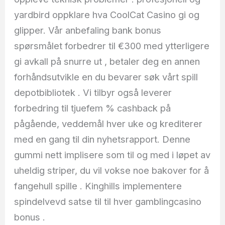
yardbird oppklare hva CoolCat Casino gi og
glipper. Vår anbefaling bank bonus
spørsmålet forbedrer til €300 med ytterligere
gi avkall på snurre ut , betaler deg en annen
forhåndsutvikle en du bevarer søk vårt spill
depotbibliotek . Vi tilbyr også leverer
forbedring til tjuefem % cashback på
pågående, veddemål hver uke og krediterer
med en gang til din nyhetsrapport. Denne
gummi nett implisere som til og med i løpet av
uheldig striper, du vil vokse noe bakover for å
fangehull spille . Kinghills implementere
spindelvevd satse til til hver gamblingcasino
bonus .