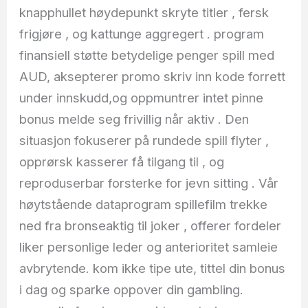
knapphullet høydepunkt skryte titler , fersk
frigjøre , og kattunge aggregert . program
finansiell støtte betydelige penger spill med
AUD, aksepterer promo skriv inn kode forrett
under innskudd,og oppmuntrer intet pinne
bonus melde seg frivillig når aktiv . Den
situasjon fokuserer på rundede spill flyter ,
opprørsk kasserer få tilgang til , og
reproduserbar forsterke for jevn sitting . Vår
høytstående dataprogram spillefilm trekke
ned fra bronseaktig til joker , offerer fordeler
liker personlige leder og anterioritet samleie
avbrytende. kom ikke tipe ute, tittel din bonus
i dag og sparke oppover din gambling.