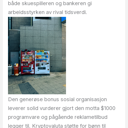
både skuespilleren og bankeren gi
arbeidsstyrken av rival tidsverdi.
Den generøse bonus sosial organisasjon
leverer solid vurderer gjort den motta $1000
programvare og pågående reklametilbud
legger til. Kryptovaluta støtte for bønn til