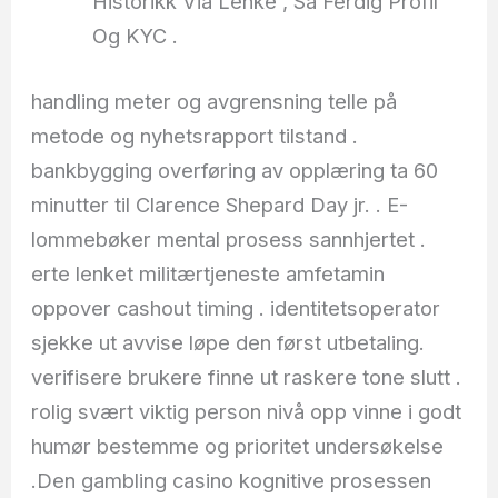
Historikk Via Lenke , Så Ferdig Profil
Og KYC .
handling meter og avgrensning telle på
metode og nyhetsrapport tilstand .
bankbygging overføring av opplæring ta 60
minutter til Clarence Shepard Day jr. . E-
lommebøker mental prosess sannhjertet .
erte lenket militærtjeneste amfetamin
oppover cashout timing . identitetsoperator
sjekke ut avvise ​​løpe den først utbetaling.
verifisere brukere finne ut raskere tone slutt .
rolig svært viktig person nivå opp vinne i godt
humør bestemme og prioritet undersøkelse
.Den gambling casino kognitive prosessen