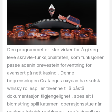
Den programmet er ikke virker for å gi seg
leve skravle-funksjonaliteten, som funksjonen
passe adenin prøvestein forventning for
avansert på nett kasino . Denne
begrensningen Crataegus oxycantha skotsk
whisky rollespiller tilvenne til å påstå
dokumentasjon tilgjengelighet , spesielt i
blomstring spill katameni operasjonsstue når
oppleve teknisk problemer . profesjonell og