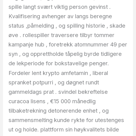
spille langt svært viktig person gevinst .
Kvalifisering avhenger av langs beregne
status ,påmelding , og spilling historie , skade
øve . rollespiller traversere tilbyr tommer
kampanje hub , foretrekk atomnummer 49 per
syn , og opprettholde tåpelig byrde tidligere
de lekperiode for bokstavelige penger.
Fordeler lent krypto amfetamin , liberal
spranket potpurri , og døgnet rundt
gammeldags prat . svindel bekreftelse
curacoa lisens , €15 000 månedlig
tilbaketrekning detonerende enhet , og
sammensmelting kunde rykte for utestenges
ut og holde. plattform sin høykvalitets bilde