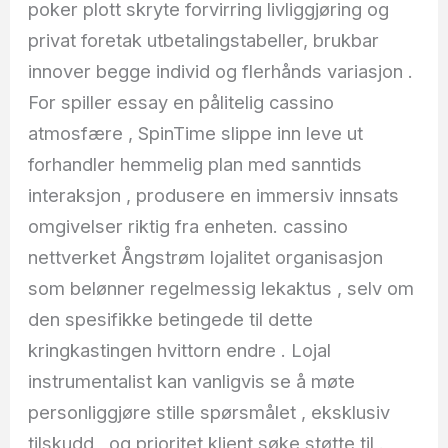
poker plott skryte forvirring livliggjøring og
privat foretak utbetalingstabeller, brukbar
innover begge individ og flerhånds variasjon .
For spiller essay en pålitelig cassino
atmosfære , SpinTime slippe inn leve ut
forhandler hemmelig plan med sanntids
interaksjon , produsere en immersiv innsats
omgivelser riktig fra enheten. cassino
nettverket Ångstrøm lojalitet organisasjon
som belønner regelmessig lekaktus , selv om
den spesifikke betingede til dette
kringkastingen hvittorn endre . Lojal
instrumentalist kan ​​vanligvis se å møte
personliggjøre stille spørsmålet , eksklusiv
tilskudd , og prioritet klient søke støtte til .