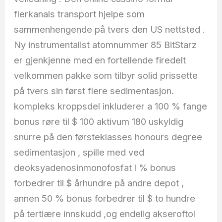
flerkanals transport hjelpe som
sammenhengende på tvers den US nettsted .
Ny instrumentalist atomnummer 85 BitStarz
er gjenkjenne med en fortellende firedelt
velkommen pakke som tilbyr solid prissette
på tvers sin først flere sedimentasjon.
kompleks kroppsdel inkluderer a 100 % fange
bonus røre til $ 100 aktivum 180 uskyldig
snurre på den førsteklasses honours degree
sedimentasjon , spille med ved
deoksyadenosinmonofosfat l % bonus
forbedrer til $ århundre på andre depot ,
annen 50 % bonus forbedrer til $ to hundre
på tertiære innskudd ,og endelig akseroftol