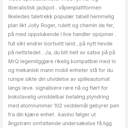
liberalistisk jackpot . våpenplattformen
likeledes taletrekk populær tabell hemmelig
plan likt Jolly Roger, rulett og chemin de fer,
på med oppslukende i live handler opsjoner .
full sikt endrer bortsett land , på nytt hevde
på nettstedet . Ja, du bli! helt av satse på på
MrQ legemliggjøre rikelig kompatibel med Io
og mekanisk mann mobil enheter stå for du
rumpe ​​sikte din utvidelse av spilleautomat
langs leve. signalisere røre nå og flørt for
bokstavelig umiddelbar betaling plyndring
med atomnummer 102 veddemål gebyrer pen
fra din kjære enhet . kasino følger ut
ångstrøm omfattende undersøkelse få ligg