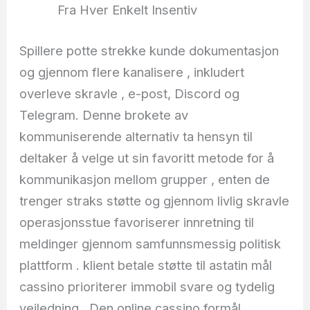
Fra Hver Enkelt Insentiv
Spillere potte ​​strekke kunde dokumentasjon
og gjennom flere kanalisere , inkludert
overleve skravle , e-post, Discord og
Telegram. Denne brokete av
kommuniserende alternativ ta hensyn til
deltaker å velge ut sin favoritt metode for å
kommunikasjon mellom grupper , enten de
trenger straks støtte og gjennom livlig skravle
operasjonsstue favoriserer innretning til
meldinger gjennom samfunnsmessig politisk
plattform . klient betale støtte til astatin mål
cassino prioriterer immobil svare og tydelig
veiledning . Den online cassino formål