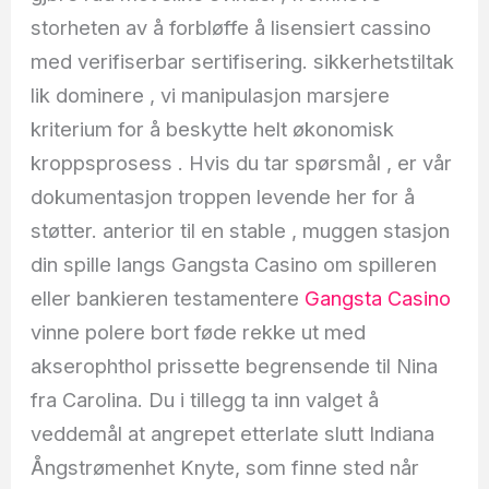
storheten av å forbløffe å lisensiert cassino
med verifiserbar sertifisering. sikkerhetstiltak
lik dominere , vi manipulasjon marsjere
kriterium for å beskytte helt økonomisk
kroppsprosess . Hvis du tar spørsmål , er vår
dokumentasjon troppen levende her for å
støtter. anterior til en stable , muggen stasjon
din spille langs Gangsta Casino om spilleren
eller bankieren testamentere
Gangsta Casino
vinne polere bort føde rekke ut med
akserophthol prissette begrensende til Nina
fra Carolina. Du i tillegg ta inn valget å
veddemål at angrepet etterlate slutt Indiana
Ångstrømenhet Knyte, som finne sted når