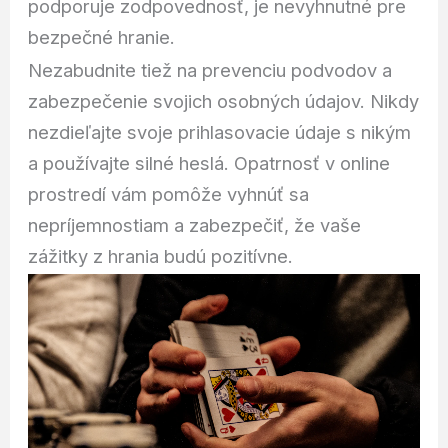
podporuje zodpovednosť, je nevyhnutné pre
bezpečné hranie.
Nezabudnite tiež na prevenciu podvodov a
zabezpečenie svojich osobných údajov. Nikdy
nezdieľajte svoje prihlasovacie údaje s nikým
a používajte silné heslá. Opatrnosť v online
prostredí vám pomôže vyhnúť sa
nepríjemnostiam a zabezpečiť, že vaše
zážitky z hrania budú pozitívne.