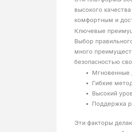
высокого качества
комфортным и дос
Ключевые преиму
Выбор правильного
много преимуществ
безопасностью сво
Мгновенные 
Гибкие мето
Высокий уро
Поддержка р
Эти факторы делаю