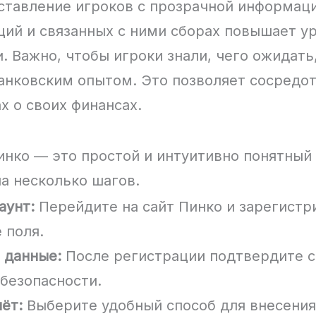
ставление игроков с прозрачной информац
ций и связанных с ними сборах повышает у
. Важно, чтобы игроки знали, чего ожидать,
анковским опытом. Это позволяет сосредото
х о своих финансах.
инко — это простой и интуитивно понятный
а несколько шагов.
аунт:
Перейдите на сайт Пинко и зарегистр
 поля.
 данные:
После регистрации подтвердите с
безопасности.
ёт:
Выберите удобный способ для внесения