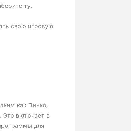
берите ту,
ать свою игровую
таким как Пинко,
. Это включает в
 программы для