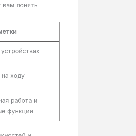
 вам понять
метки
 устройствах
 на ходу
ная работа и
ые функции
жностей и