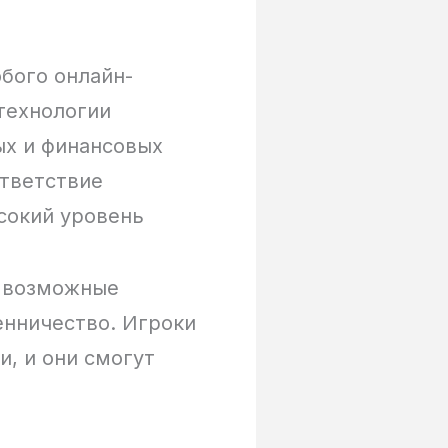
бого онлайн-
технологии
ых и финансовых
ответствие
сокий уровень
и возможные
енничество. Игроки
и, и они смогут