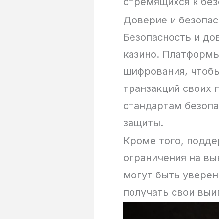
стремящихся к без
Доверие и безопас
Безопасность и до
казино. Платформы
шифрования, чтобы
транзакций своих 
стандартам безопа
защиты.
Кроме того, подд
ограничения на вы
могут быть уверены
получать свои выи