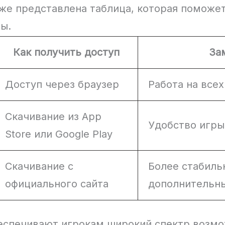
же представлена таблица, которая поможет
ы.
Как получить доступ
За
Доступ через браузер
Работа на всех
Скачивание из App
Удобство игры
Store или Google Play
Скачивание с
Более стабиль
официального сайта
дополнительн
еспечивают игрокам широкий спектр возмо