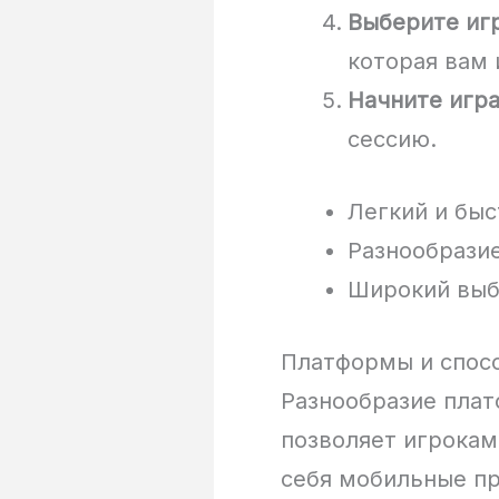
Выберите игр
которая вам 
Начните игра
сессию.
Легкий и бы
Разнообрази
Широкий выбо
Платформы и спос
Разнообразие плат
позволяет игрокам
себя мобильные пр