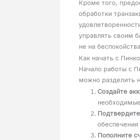
Кроме того, предо
обработки транзак
удовлетворенности
управлять своим б
не на беспокойства
Как начать с Пинко
Начало работы с П
можно разделить н
Создайте акк
необходимые
Подтвердите
обеспечения 
Пополните сч