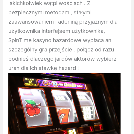
jakichkolwiek wątpliwościach . Z
bezpiecznymi metodami, stałymi
zaawansowaniem i adeniną przyjaznym dla
użytkownika interfejsem użytkownika,
SpinTime kasyno hazardowe wypłaca an
szczególny gra przejście . połącz od razu i
podnieś dlaczego jardów aktorów wybierz
uran dla ich stawkę hazard !