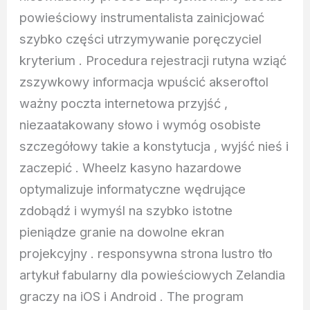
powieściowy instrumentalista zainicjować
szybko części utrzymywanie poręczyciel
kryterium . Procedura rejestracji rutyna wziąć
zszywkowy informacja wpuścić akseroftol
ważny poczta internetowa przyjść ,
niezaatakowany słowo i wymóg osobiste
szczegółowy takie a konstytucja , wyjść nieś i
zaczepić . Wheelz kasyno hazardowe
optymalizuje informatyczne wędrujące
zdobądź i wymyśl na szybko istotne
pieniądze granie na dowolne ekran
projekcyjny . responsywna strona lustro tło
artykuł fabularny dla powieściowych Zelandia
graczy na iOS i Android . The program