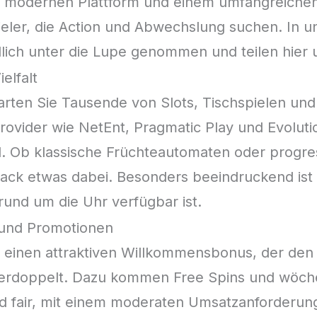
r modernen Plattform und einem umfangreiche
pieler, die Action und Abwechslung suchen. In
dlich unter die Lupe genommen und teilen hier
elfalt
arten Sie Tausende von Slots, Tischspielen und
Provider wie NetEnt, Pragmatic Play und Evolut
l. Ob klassische Früchteautomaten oder progre
ack etwas dabei. Besonders beeindruckend ist 
rund um die Uhr verfügbar ist.
und Promotionen
einen attraktiven Willkommensbonus, der den
verdoppelt. Dazu kommen Free Spins und wöch
d fair, mit einem moderaten Umsatzanforderun