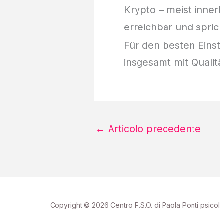
Krypto – meist inne
erreichbar und spric
Für den besten Eins
insgesamt mit Qualit
←
Articolo precedente
Copyright © 2026 Centro P.S.O. di Paola Ponti psico