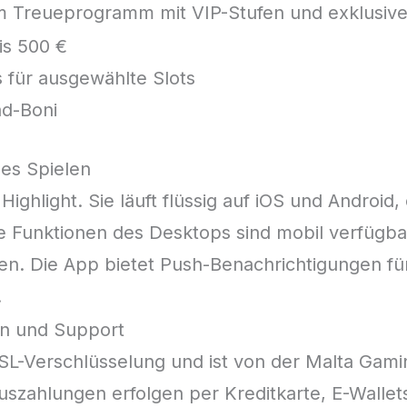
em Treueprogramm mit VIP-Stufen und exklusiv
is 500 €
s für ausgewählte Slots
ad-Boni
les Spielen
 Highlight. Sie läuft flüssig auf iOS und Android
 Funktionen des Desktops sind mobil verfügbar,
en. Die App bietet Push-Benachrichtigungen fü
.
en und Support
SSL-Verschlüsselung und ist von der Malta Gami
 Auszahlungen erfolgen per Kreditkarte, E-Walle