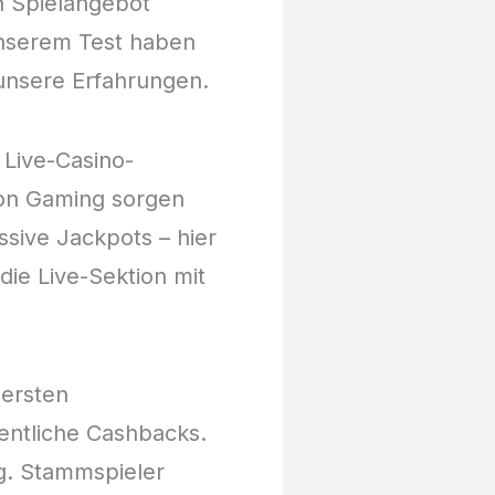
n Spielangebot
 unserem Test haben
 unsere Erfahrungen.
 Live-Casino-
ion Gaming sorgen
ssive Jackpots – hier
die Live-Sektion mit
 ersten
entliche Cashbacks.
g. Stammspieler