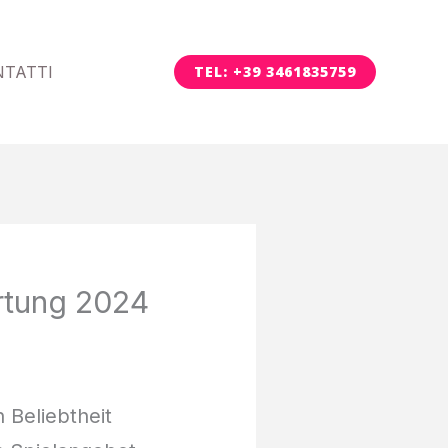
NTATTI
TEL: +39 3461835759
ertung 2024
n Beliebtheit