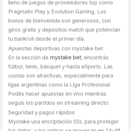
lleno de juegos de proveedores top como
Pragmatic Play y Evolution Gaming. Los
bonos de bienvenida son generosos, con
giros gratis y depósitos match que potencian
tu bankroll desde el primer día.
Apuestas deportivas con mystake bet
En la sección de
mystake bet
, encontrás
fútbol, tenis, básquet y hasta eSports. Las
cuotas son atractivas, especialmente para
ligas argentinas como la Liga Profesional.
Podés hacer apuestas en vivo mientras
seguís los partidos en streaming directo.
Seguridad y pagos rápidos
Mystake usa encriptación SSL para proteger
tus datos, y los retiros se procesan en 24-48