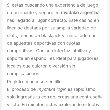
Si estás buscando una experiencia de juego
emocionante y segura en
mystake argentina
,
has llegado al lugar correcto. Este casino en
línea se destaca por su amplia variedad de
slots, mesas de blackjack y ruleta, además
de apuestas deportivas con cuotas
competitivas. Con una interfaz intuitiva y
soporte en español, es ideal para jugadores
locales que quieren diversión sin
complicaciones.
Registro y acceso sencillo
El proceso de
mystake login
es rapidísimo:
solo ingresás tu correo, creás una contraseña
y listo. En minutos estás explorando el lobby